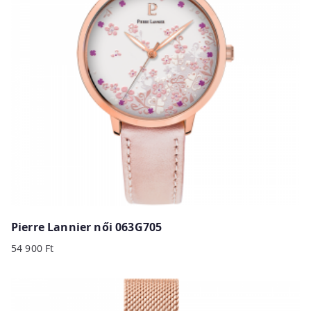
Pierre Lannier női 063G705
54 900
Ft