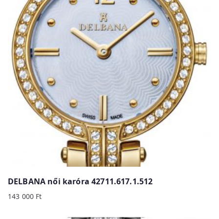
b
y
p
r
i
c
e
:
h
i
g
h
t
o
DELBANA női karóra 42711.617.1.512
l
143 000
Ft
o