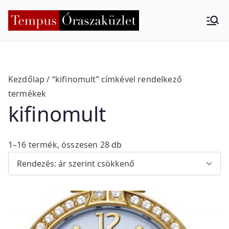
Skip
to
Tempus
Nyíregyháza
content
Órasza
küzlet
Kezdőlap
/ “kifinomult” címkével rendelkező
termékek
kifinomult
S
1–16 termék, összesen 28 db
o
r
t
e
d