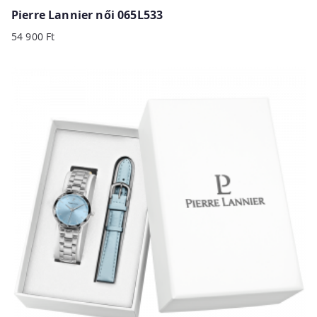
Pierre Lannier női 065L533
54 900
Ft