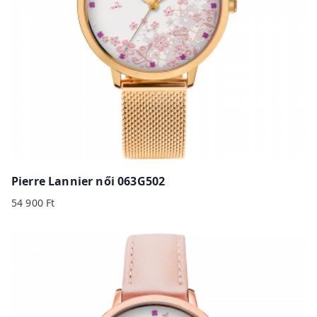
Pierre Lannier női 063G502
54 900
Ft