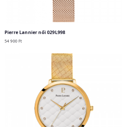
Pierre Lannier női 029L998
54 900
Ft