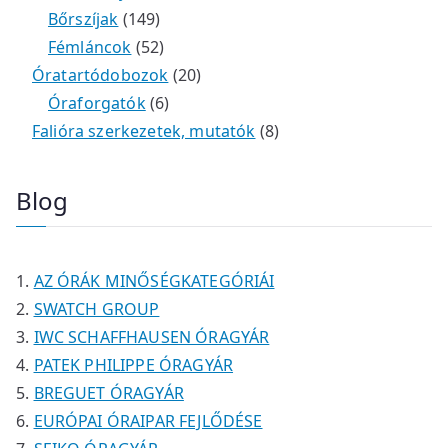
m
e
k
k
1
2
é
t
t
Bőrszíjak
149
é
r
4
5
t
k
e
e
Fémláncok
52
k
m
9
2
e
2
r
r
Óratartódobozok
20
é
t
t
6
r
0
m
m
Óraforgatók
6
k
e
e
t
m
t
é
é
8
Falióra szerkezetek, mutatók
8
r
r
e
é
e
k
k
t
m
m
r
k
r
e
Blog
é
é
m
m
r
k
k
é
é
m
k
k
é
AZ ÓRÁK MINŐSÉGKATEGÓRIÁI
k
SWATCH GROUP
IWC SCHAFFHAUSEN ÓRAGYÁR
PATEK PHILIPPE ÓRAGYÁR
BREGUET ÓRAGYÁR
EURÓPAI ÓRAIPAR FEJLŐDÉSE