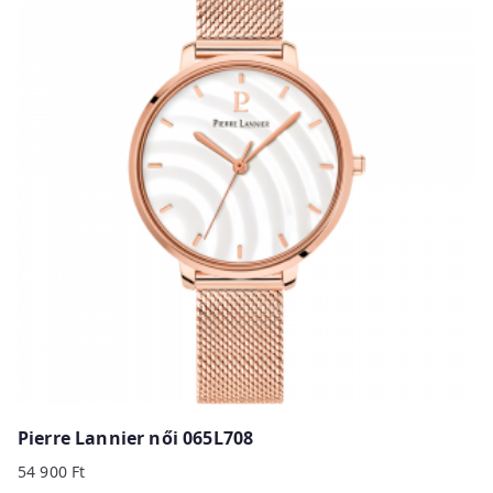
Pierre Lannier női 065L708
54 900
Ft