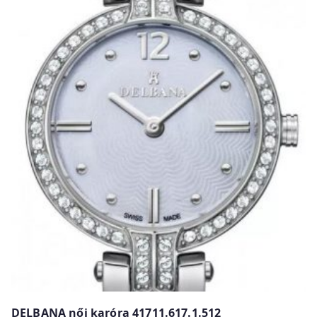
w
DELBANA női karóra 41711.617.1.512