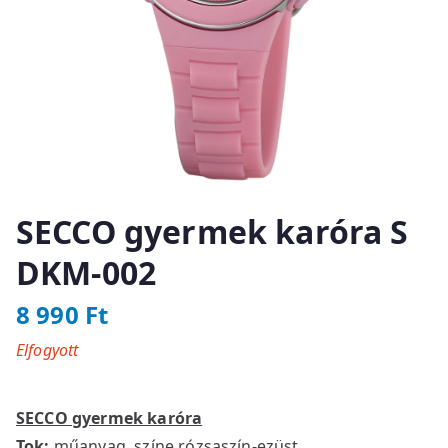
SECCO gyermek karóra S
DKM-002
8 990
Ft
Elfogyott
SECCO gyermek karóra
Tok:
műanyag, színe rózsaszín-ezüst