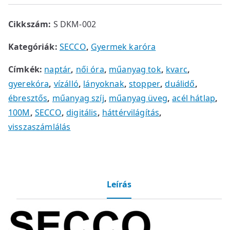
Cikkszám:
S DKM-002
Kategóriák:
SECCO
,
Gyermek karóra
Címkék:
naptár
,
női óra
,
műanyag tok
,
kvarc
,
gyerekóra
,
vízálló
,
lányoknak
,
stopper
,
duálidő
,
ébresztős
,
műanyag szíj
,
műanyag üveg
,
acél hátlap
,
100M
,
SECCO
,
digitális
,
háttérvilágítás
,
visszaszámlálás
Leírás