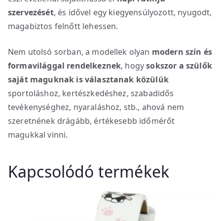
szervezését
, és idővel egy kiegyensúlyozott, nyugodt,
magabiztos felnőtt lehessen.
Nem utolsó sorban, a modellek olyan
modern szín és
formavilággal rendelkeznek
, hogy
sokszor a szülők
saját maguknak is választanak közülük
sportoláshoz, kertészkedéshez, szabadidős
tevékenységhez, nyaraláshoz, stb., ahová nem
szeretnének drágább, értékesebb időmérőt
magukkal vinni.
Kapcsolódó termékek