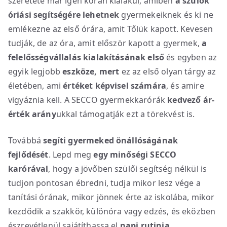
szeretete már igen korán kialakul, amiben
a szülők
óriási segítségére lehetnek
gyermekeiknek és ki ne
emlékezne az első órára, amit Tőlük kapott. Kevesen
tudják, de az óra, amit először kapott a gyermek,
a
felelősségvállalás kialakításának első
és egyben az
egyik legjobb
eszköze, mert
ez az első olyan tárgy az
életében, ami
értéket képvisel számára
, és amire
vigyáznia kell. A SECCO gyermekkarórák
kedvező ár-
érték arány
ukkal támogatják ezt a törekvést is.
Továbbá
segíti gyermeked
önállóságának
fejlődését
. Lepd meg
egy minőségi SECCO
karórával
, hogy a jövőben szülői segítség nélkül is
tudjon pontosan ébredni, tudja mikor lesz vége a
tanítási órának, mikor jönnek érte az iskolába, mikor
kezdődik a szakkör, különóra vagy edzés, és eközben
észrevétlenül sajátíthassa el
napi rutinja