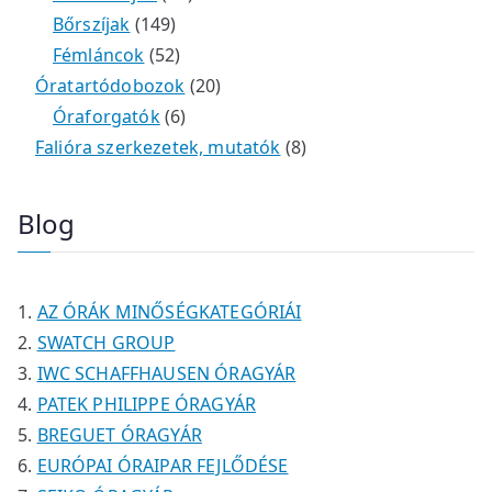
m
e
k
k
1
2
é
t
t
Bőrszíjak
149
é
r
4
5
t
k
e
e
Fémláncok
52
k
m
9
2
e
2
r
r
Óratartódobozok
20
é
t
t
6
r
0
m
m
Óraforgatók
6
k
e
e
t
m
t
é
é
8
Falióra szerkezetek, mutatók
8
r
r
e
é
e
k
k
t
m
m
r
k
r
e
Blog
é
é
m
m
r
k
k
é
é
m
k
k
é
AZ ÓRÁK MINŐSÉGKATEGÓRIÁI
k
SWATCH GROUP
IWC SCHAFFHAUSEN ÓRAGYÁR
PATEK PHILIPPE ÓRAGYÁR
BREGUET ÓRAGYÁR
EURÓPAI ÓRAIPAR FEJLŐDÉSE