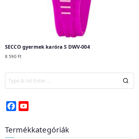
SECCO gyermek karóra S DWV-004
8 590
Ft
S
e
a
F
Y
r
a
o
c
c
u
Termékkategóriák
h
e
T
f