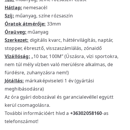
Hátlap:
nemesacél
Szíj:
műanyag, színe rózsaszín
Óratok átmérője:
33mm
Óraüveg:
műanyag
Szerkezet:
digitális kvarc, háttérvilágítás, naptár,
stopper, ébresztő, visszaszámlálás, zónaidő
Vízállóság:
„10 bar, 100M” (Úszásra, vízi sportokra,
nem túl mély vízben való merülésre alkalmas, de
fürdésre, zuhanyzásra nem!)
Jótállás:
márkaképviseleti 1 év (gyártási
meghibásodásra)
Az óra gyári dobozával és garancialevéllel együtt
kerül csomagolásra.
További információért hívd a
+36302058160
-as
telefonszámot!