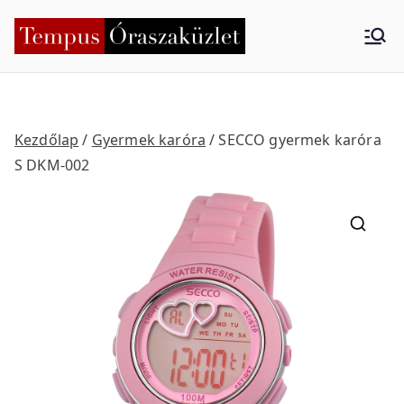
Skip
to
Tempus
Nyíregyháza
content
Órasza
küzlet
Kezdőlap
/
Gyermek karóra
/ SECCO gyermek karóra
S DKM-002