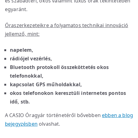
és szabadtéri, okos valamint luxus órák tekintetében
egyaránt.
Óraszerkezeteikre a folyamatos technikai innováció
jellemz
ő,
mint:
napelem,
rádiójel vezérlés,
Bluetooth protokoll összeköttetés okos
telefonokkal,
kapcsolat GPS műholdakkal,
okos telefonokon keresztüli internetes pontos
idő, stb.
A CASIO Óragyár történetéről bővebben
ebben a blog
bejegyzésben
olvashat.