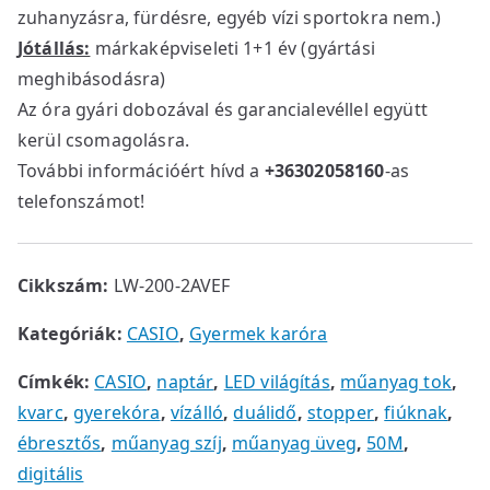
zuhanyzásra, fürdésre, egyéb vízi sportokra nem.)
Jótállás:
márkaképviseleti 1+1 év (gyártási
meghibásodásra)
Az óra gyári dobozával és garancialevéllel együtt
kerül csomagolásra.
További információért hívd a
+36302058160
-as
telefonszámot!
Cikkszám:
LW-200-2AVEF
Kategóriák:
CASIO
,
Gyermek karóra
Címkék:
CASIO
,
naptár
,
LED világítás
,
műanyag tok
,
kvarc
,
gyerekóra
,
vízálló
,
duálidő
,
stopper
,
fiúknak
,
ébresztős
,
műanyag szíj
,
műanyag üveg
,
50M
,
digitális