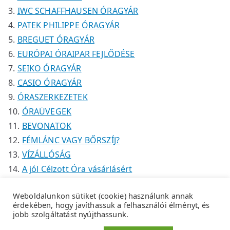
IWC SCHAFFHAUSEN ÓRAGYÁR
PATEK PHILIPPE ÓRAGYÁR
BREGUET ÓRAGYÁR
EURÓPAI ÓRAIPAR FEJLŐDÉSE
SEIKO ÓRAGYÁR
CASIO ÓRAGYÁR
ÓRASZERKEZETEK
ÓRAÜVEGEK
BEVONATOK
FÉMLÁNC VAGY BŐRSZÍJ?
VÍZÁLLÓSÁG
A jól Célzott Óra vásárlásért
Weboldalunkon sütiket (cookie) használunk annak
érdekében, hogy javíthassuk a felhasználói élményt, és
jobb szolgáltatást nyújthassunk.
Copyright © 2026
Tempus Óraszaküzlet
.
Adatkezelési