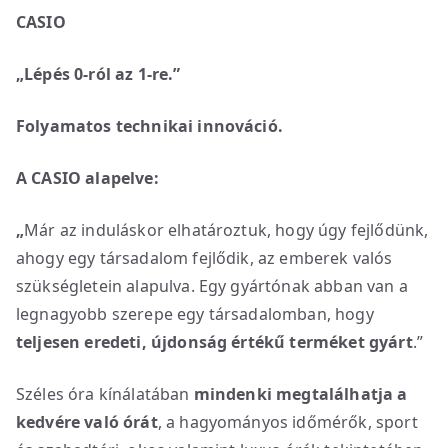
CASIO
„Lépés 0-ról az 1-re.”
Folyamatos technikai innováció.
A CASIO alapelve:
„
Már az induláskor elhatároztuk, hogy úgy fejlődünk,
ahogy egy társadalom fejlődik, az emberek valós
szükségletein alapulva. Egy gyártónak abban van a
legnagyobb szerepe egy társadalomban, hogy
teljesen eredeti, újdonság értékű terméket gyárt
.”
Széles óra kínálatában
mindenki megtalálhatja a
kedvére való órát
, a hagyományos időmérők, sport