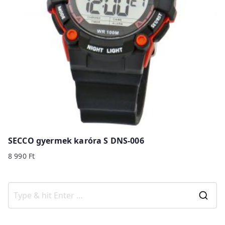
SECCO gyermek karóra S DNS-006
8 990
Ft
S
e