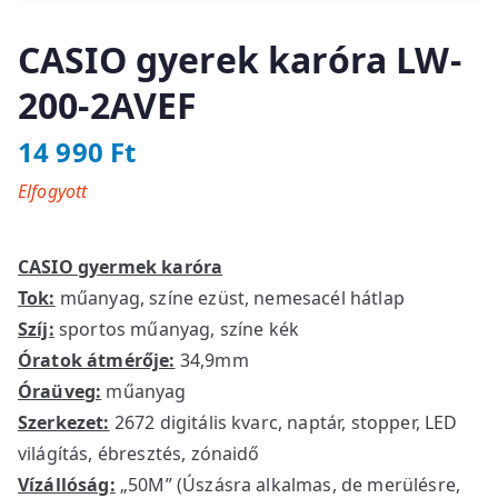
CASIO gyerek karóra LW-
200-2AVEF
14 990
Ft
Elfogyott
CASIO gyermek karóra
Tok:
műanyag, színe ezüst, nemesacél hátlap
Szíj:
sportos műanyag, színe kék
Óratok átmérője:
34,9mm
Óraüveg:
műanyag
Szerkezet:
2672 digitális kvarc, naptár, stopper, LED
világítás, ébresztés, zónaidő
Vízállóság:
„50M” (Úszásra alkalmas, de merülésre,