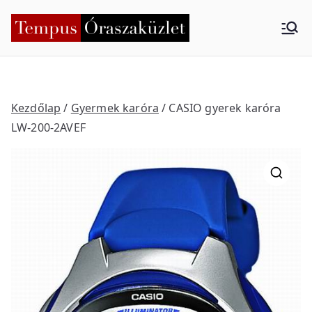
Skip
to
Tempus
Nyíregyháza
content
Órasza
küzlet
Kezdőlap
/
Gyermek karóra
/ CASIO gyerek karóra
LW-200-2AVEF