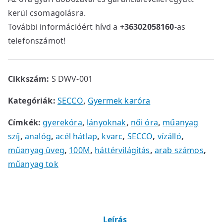
kerül csomagolásra.
További információért hívd a
+36302058160
-as
telefonszámot!
Cikkszám:
S DWV-001
Kategóriák:
SECCO
,
Gyermek karóra
Címkék:
gyerekóra
,
lányoknak
,
női óra
,
műanyag
szíj
,
analóg
,
acél hátlap
,
kvarc
,
SECCO
,
vízálló
,
műanyag üveg
,
100M
,
háttérvilágítás
,
arab számos
,
műanyag tok
Leírás