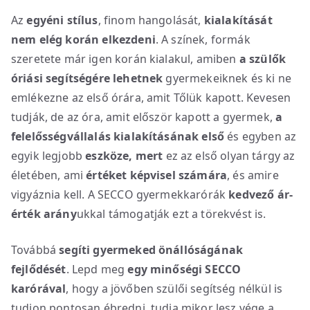
Az
egyéni stílus
, finom hangolását,
kialakítását
nem elég korán elkezdeni
. A színek, formák
szeretete már igen korán kialakul, amiben
a szülők
óriási segítségére lehetnek
gyermekeiknek és ki ne
emlékezne az első órára, amit Tőlük kapott. Kevesen
tudják, de az óra, amit először kapott a gyermek,
a
felelősségvállalás kialakításának első
és egyben az
egyik legjobb
eszköze, mert
ez az első olyan tárgy az
életében, ami
értéket képvisel számára
, és amire
vigyáznia kell. A SECCO gyermekkarórák
kedvező ár-
érték arány
ukkal támogatják ezt a törekvést is.
Továbbá
segíti gyermeked
önállóságának
fejlődését
. Lepd meg
egy minőségi SECCO
karórával
, hogy a jövőben szülői segítség nélkül is
tudjon pontosan ébredni, tudja mikor lesz vége a