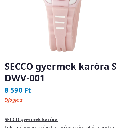
SECCO gyermek karóra S
DWV-001
8 590
Ft
Elfogyott
SECCO gyermek karóra
Tok:
műanyag, színe babarózsaszín-fehér, sportos