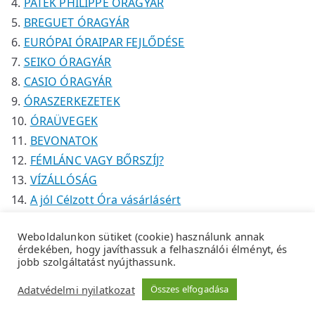
PATEK PHILIPPE ÓRAGYÁR
BREGUET ÓRAGYÁR
EURÓPAI ÓRAIPAR FEJLŐDÉSE
SEIKO ÓRAGYÁR
CASIO ÓRAGYÁR
ÓRASZERKEZETEK
ÓRAÜVEGEK
BEVONATOK
FÉMLÁNC VAGY BŐRSZÍJ?
VÍZÁLLÓSÁG
A jól Célzott Óra vásárlásért
Weboldalunkon sütiket (cookie) használunk annak
érdekében, hogy javíthassuk a felhasználói élményt, és
jobb szolgáltatást nyújthassunk.
Copyright © 2026
Tempus Óraszaküzlet
.
Adatkezelési
Adatvédelmi nyilatkozat
Összes elfogadása
tájékoztató