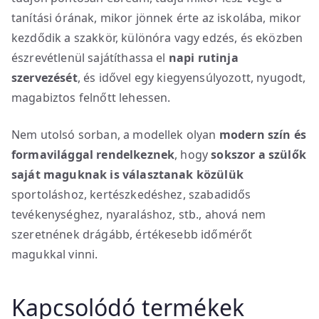
tanítási órának, mikor jönnek érte az iskolába, mikor
kezdődik a szakkör, különóra vagy edzés, és eközben
észrevétlenül sajátíthassa el
napi rutinja
szervezését
, és idővel egy kiegyensúlyozott, nyugodt,
magabiztos felnőtt lehessen.
Nem utolsó sorban, a modellek olyan
modern szín és
formavilággal rendelkeznek
, hogy
sokszor a szülők
saját maguknak is választanak közülük
sportoláshoz, kertészkedéshez, szabadidős
tevékenységhez, nyaraláshoz, stb., ahová nem
szeretnének drágább, értékesebb időmérőt
magukkal vinni.
Kapcsolódó termékek