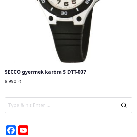
SECCO gyermek karóra S DTT-007
8 990
Ft
S
e
a
F
Y
r