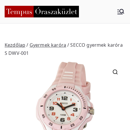
Skip
to
Tempus
Nyíregyháza
content
Órasza
küzlet
Kezdőlap
/
Gyermek karóra
/ SECCO gyermek karóra
S DWV-001