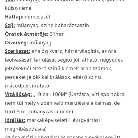
külső ráma
Hátlap:
nemesacél
Szíj:
műanyag, színe babarózsaszín
Óratok átmérője:
31mm
Óraüveg:
műanyag
Szerkezet:
analóg kvarc, háttérvilágítás, az óra
leolvasását, tanulását segítő jól látható, negyedes
jelzéseknél eltérő színű kiemelt arab számok,
perceket jelölő kalibrálások, eltérő színű
másodpercmutató
Vízállóság:
„10 bar, 100M” (Úszásra, vízi sportokra,
nem túl mély vízben való merülésre alkalmas, de
fürdésre, zuhanyzásra nem!)
Jótállás:
márkaképviseleti 1 év (gyártási
meghibásodásra)
Az óra gyári dobozával és garancialevéllel együtt