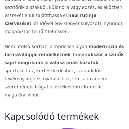
kezdődik a szakkör, különóra vagy edzés, és eközben
észrevétlenül sajátíthassa el
napi rutinja
szervezését
, és idővel egy kiegyensúlyozott, nyugodt,
magabiztos felnőtt lehessen.
Nem utolsó sorban, a modellek olyan
modern szín és
formavilággal rendelkeznek
, hogy
sokszor a szülők
saját maguknak is választanak közülük
sportoláshoz, kertészkedéshez, szabadidős
tevékenységhez, nyaraláshoz, stb., ahová nem
szeretnének drágább, értékesebb időmérőt
magukkal vinni.
Kapcsolódó termékek