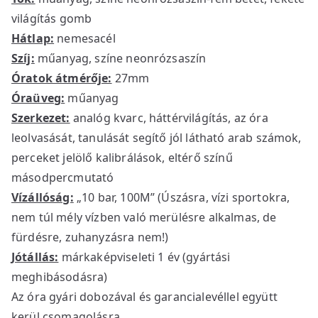
világítás gomb
Hátlap:
nemesacél
Szíj:
műanyag, színe neonrózsaszín
Óratok átmérője:
27mm
Óraüveg:
műanyag
Szerkezet:
analóg kvarc, háttérvilágítás, az óra
leolvasását, tanulását segítő jól látható arab számok,
perceket jelölő kalibrálások, eltérő színű
másodpercmutató
Vízállóság:
„10 bar, 100M” (Úszásra, vízi sportokra,
nem túl mély vízben való merülésre alkalmas, de
fürdésre, zuhanyzásra nem!)
Jótállás:
márkaképviseleti 1 év (gyártási
meghibásodásra)
Az óra gyári dobozával és garancialevéllel együtt
kerül csomagolásra.