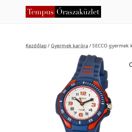
Skip
to
Temp
Nyíregyháza
content
Kezdőlap
/
Gyermek karóra
/ SECCO gyermek 