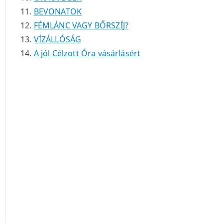
BEVONATOK
FÉMLÁNC VAGY BŐRSZÍJ?
VÍZÁLLÓSÁG
A jól Célzott Óra vásárlásért