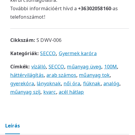
kerül csomagolásra.
További információért hívd a
+36302058160
-as
telefonszámot!
Cikkszám:
S DWV-006
Kategóriák:
SECCO
,
Gyermek karóra
Címkék:
vízálló
,
SECCO
,
műanyag üveg
,
100M
,
háttérvilágítás
,
arab számos
,
műanyag tok
,
gyerekóra
,
lányoknak
,
női óra
,
fiúknak
,
analóg
,
műanyag szíj
,
kvarc
,
acél hátlap
Leírás