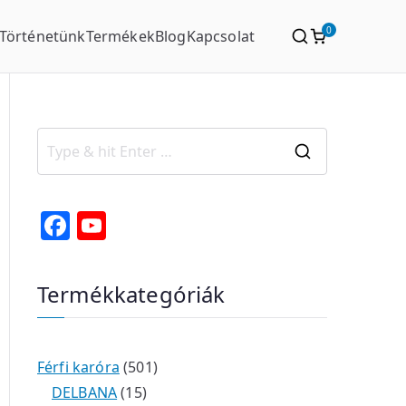
0
Történetünk
Termékek
Blog
Kapcsolat
S
e
a
F
Y
r
a
o
c
c
u
Termékkategóriák
h
e
T
f
b
u
o
o
b
r
5
Férfi karóra
501
o
e
:
1
0
DELBANA
15