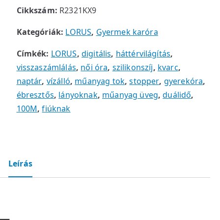
Cikkszám:
R2321KX9
Kategóriák:
LORUS
,
Gyermek karóra
Címkék:
LORUS
,
digitális
,
háttérvilágítás
,
visszaszámlálás
,
női óra
,
szilikonszíj
,
kvarc
,
naptár
,
vízálló
,
műanyag tok
,
stopper
,
gyerekóra
,
ébresztős
,
lányoknak
,
műanyag üveg
,
duálidő
,
100M
,
fiúknak
Leírás