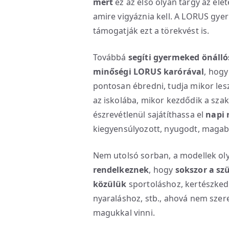
mert
ez az első olyan tárgy az éle
amire vigyáznia kell. A LORUS gy
támogatják ezt a törekvést is.
Továbbá
segíti gyermeked önálló
minőségi LORUS karórával
, hogy
pontosan ébredni, tudja mikor lesz
az iskolába, mikor kezdődik a sza
észrevétlenül sajátíthassa el
napi 
kiegyensúlyozott, nyugodt, magabi
Nem utolsó sorban, a modellek o
rendelkeznek
, hogy
sokszor a sz
közülük
sportoláshoz, kertészked
nyaraláshoz, stb., ahová nem sze
magukkal vinni.