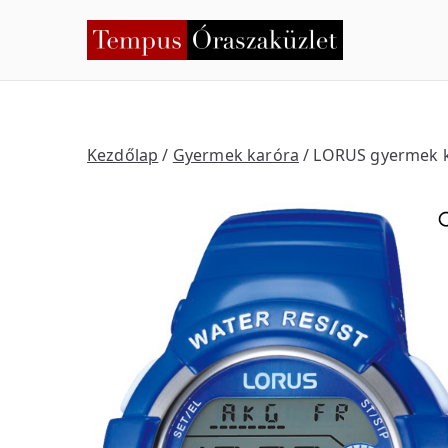
Skip
to
Temp
Nyíregyháza
content
Kezdőlap
/
Gyermek karóra
/ LORUS gyermek 