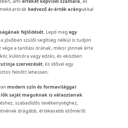
tében, ami
értéket képvisel számára
, és
ermekkarórák
kedvező ár-érték arány
ukkal
ságának fejlődését
. Lepd meg
egy
 a jövőben szülői segítség nélkül is tudjon
 vége a tanítási órának, mikor jönnek érte
kkör, különóra vagy edzés, és eközben
rutinja szervezését
, és idővel egy
ztos felnőtt lehessen.
lyan
modern szín és formavilággal
ülők saját maguknak is választanak
éshez, szabadidős tevékenységhez,
retnének drágább, értékesebb időmérőt