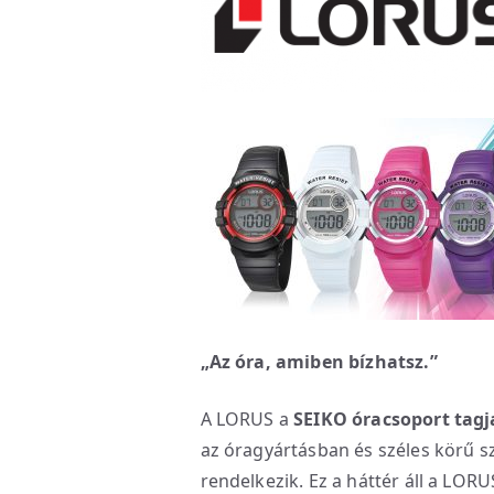
„Az óra, amiben bízhatsz.”
A LORUS a
SEIKO óracsoport tagj
az óragyártásban és széles körű sz
rendelkezik. Ez a háttér áll a LOR