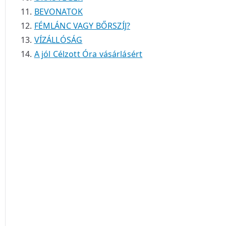
BEVONATOK
FÉMLÁNC VAGY BŐRSZÍJ?
VÍZÁLLÓSÁG
A jól Célzott Óra vásárlásért