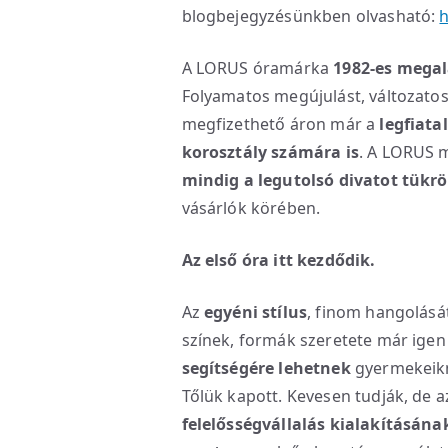
blogbejegyzésünkben olvasható:
h
A LORUS óramárka
1982-es megal
Folyamatos megújulást, változato
megfizethető áron már a
legfiata
korosztály számára is
. A LORUS 
mindig a legutolsó divatot tükrö
vásárlók körében.
Az első óra itt kezdődik.
Az
egyéni stílus
, finom hangolását
színek, formák szeretete már igen
segítségére lehetnek
gyermekeikne
Tőlük kapott. Kevesen tudják, de a
felelősségvállalás kialakításána