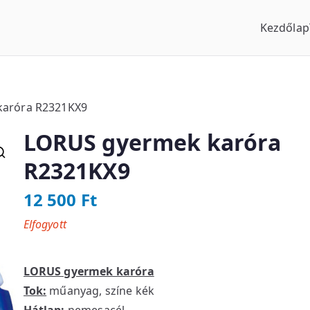
Kezdőlap
us Óraszaküzlet
karóra R2321KX9
LORUS gyermek karóra
R2321KX9
12 500
Ft
Elfogyott
LORUS gyermek karóra
Tok:
műanyag, színe kék