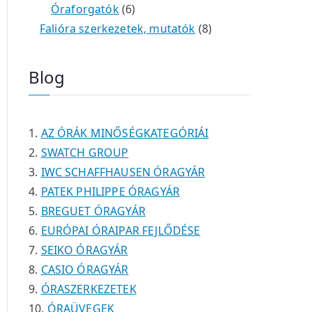
é
t
t
6
r
0
m
m
Óraforgatók
6
k
e
e
t
m
t
é
é
8
Falióra szerkezetek, mutatók
8
r
r
e
é
e
k
k
t
m
m
r
k
r
e
Blog
é
é
m
m
r
k
k
é
é
m
k
k
é
AZ ÓRÁK MINŐSÉGKATEGÓRIÁI
k
SWATCH GROUP
IWC SCHAFFHAUSEN ÓRAGYÁR
PATEK PHILIPPE ÓRAGYÁR
BREGUET ÓRAGYÁR
EURÓPAI ÓRAIPAR FEJLŐDÉSE
SEIKO ÓRAGYÁR
CASIO ÓRAGYÁR
ÓRASZERKEZETEK
ÓRAÜVEGEK