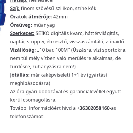
Hátlap:
nemesacél
Szíj:
finom szövésű szilikon, színe kék
Óratok átmérője:
42mm
Óraüveg:
műanyag
Szerkezet:
SEIKO digitális kvarc, háttérvilágítás,
naptár, stopper, ébresztő, visszaszámláló, zónaidő
Vízállóság:
„10 bar, 100M” (Úszásra, vízi sportokra,
nem túl mély vízben való merülésre alkalmas, de
fürdésre, zuhanyzásra nem!)
Jótállás:
márkaképviseleti 1+1 év (gyártási
meghibásodásra)
Az óra gyári dobozával és garancialevéllel együtt
kerül csomagolásra.
További információért hívd a
+36302058160
-as
telefonszámot!