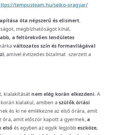
ttps://tempusteam.hu/seiko-oragyar/
apítása óta népszerű és elismert
.
sságot, megbízhatóságot kínál,
labb, a feltörekvően lendületes
márka
változatos szín és formavilágával
zi
, amivel évtizedes bizalmat szerzett a
, kialakítását
nem elég korán elkezdeni
. A
 korán kialakul, amiben a
szülők óriási
k és ki ne emlékezne az első órára, amit
z óra, amit először kapott a gyermek,
a
k első
és egyben az egyik legjobb
eszköze,