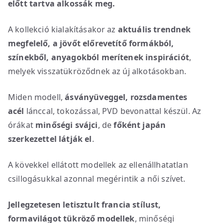
előtt tartva alkossák meg.
A kollekció kialakításakor az
aktuális trendnek
megfelelő, a jövőt előrevetítő formákból,
színekből, anyagokból merítenek inspirációt
,
melyek visszatükröződnek az új alkotásokban.
Miden modell,
ásványüveggel, rozsdamentes
acél
lánccal, tokozással, PVD bevonattal készül. Az
órákat
minőségi svájci
, de
főként japán
szerkezettel látják el
.
A kövekkel ellátott modellek az ellenállhatatlan
csillogásukkal azonnal megérintik a női szívet.
Jellegzetesen letisztult francia stílust,
formavilágot tükröző modellek
, minőségi