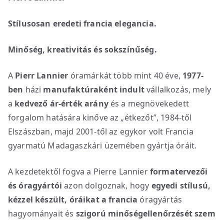
Stílusosan eredeti francia elegancia.
Minőség, kreativitás és sokszínűség.
A
Pierr Lannier
óramárkát több mint 40 éve,
1977-
ben
házi
manufaktúraként indult
vállalkozás, mely
a
kedvező ár-érték arány
és a megnövekedett
forgalom hatására kinőve az „étkezőt”, 1984-től
Elszászban, majd 2001-től az egykor volt Francia
gyarmatú Madagaszkári üzemében gyártja óráit.
A kezdetektől fogva a Pierre Lannier
formatervezői
és óragyártói
azon dolgoznak, hogy
egyedi stílusú,
kézzel készült, óráikat
a
francia
óragyártás
hagyományait és
szigorú minőségellenőrzését szem