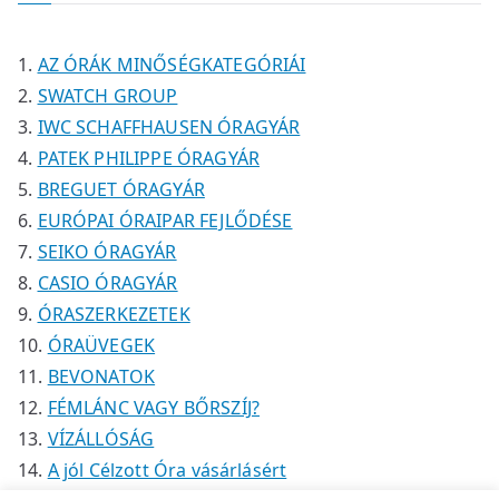
é
k
é
m
k
k
é
AZ ÓRÁK MINŐSÉGKATEGÓRIÁI
k
SWATCH GROUP
IWC SCHAFFHAUSEN ÓRAGYÁR
PATEK PHILIPPE ÓRAGYÁR
BREGUET ÓRAGYÁR
EURÓPAI ÓRAIPAR FEJLŐDÉSE
SEIKO ÓRAGYÁR
CASIO ÓRAGYÁR
ÓRASZERKEZETEK
ÓRAÜVEGEK
BEVONATOK
FÉMLÁNC VAGY BŐRSZÍJ?
VÍZÁLLÓSÁG
A jól Célzott Óra vásárlásért