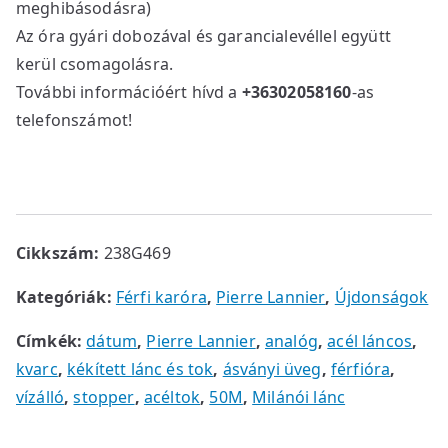
meghibásodásra)
Az óra gyári dobozával és garancialevéllel együtt
kerül csomagolásra.
További információért hívd a
+36302058160
-as
telefonszámot!
Cikkszám:
238G469
Kategóriák:
Férfi karóra
,
Pierre Lannier
,
Újdonságok
Címkék:
dátum
,
Pierre Lannier
,
analóg
,
acél láncos
,
kvarc
,
kékített lánc és tok
,
ásványi üveg
,
férfióra
,
vízálló
,
stopper
,
acéltok
,
50M
,
Milánói lánc