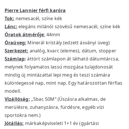
Pierre Lannier férfi karóra
Tok:
nemesacél, színe kék
Lánc:
elegáns milánói szövésű nemesacél, színe kék
Óratok átmérője
:
44mm
Óraüveg:
Minerál kristály (edzett ásványi üveg)
Szerkezet:
analóg, kvarc (elemes), dátum, stopper
Számlap
:
áttört számlapon át látható dátumtárcsa,
melynek folyamatos lassú mozgása tulajdonosát
mindig új mintázattal lepi meg és teszi számára
különlegessé nap, mint nap. Egy határozottan férfias
modell.
Vízállóság:
„5bar, 50M” (Úszásra alkalmas, de
merülésre, zuhanyzásra, fürdésre, egyéb vízi
sportokra nem.)
Jótállás:
márkaképviseleti 1+1 év (gyártási