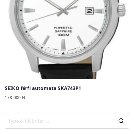
SEIKO férfi automata SKA743P1
178 000
Ft
S
e