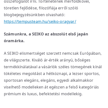
összefoglalót írni. Történetének mérföldkövei,
töretlen fejlődése, filozófiája erről szóló
blogbejegyzésünkben olvasható:
https://tempusteam.hu/seiko-oragyar/
Számunkra, a SEIKO az abszolút első japán
óramárka.
A SEIKO elismertséget szerzett nemcsak Európában,
de világszerte. Kiváló ár-érték arányú, bőséges
termékkínálatával a vásárlók széles tömegének kínál
tökéletes megoldást a hétköznapi, a lezser sportos,
sportosan elegáns, elegáns, egyedi alkalmakkor
viselhető modelleken át egészen a felső kategóriás
prémium és luxus, befektetési modellekig.