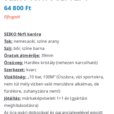
64 800
Ft
Elfogyott
SEIKO férfi karóra
Tok:
nemesacél, színe arany
Szíj:
bőr, színe barna
Óratok átmérője:
39mm
Óraüveg:
Hardlex kristály (nehezen karcolható)
Szerkezet:
kvarc
Vízállóság:
„10 bar, 100M” (Úszásra, vízi sportokra,
nem túl mély vízben való merülésre alkalmas, de
fürdésre, zuhanyzásra nem!)
Jótállás:
márkaképviseleti 1+1 év (gyártási
meghibásodásra)
Az óra gyári dobozával és garancialevelével együtt