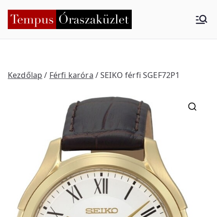
Skip
to
Tempus
Nyíregyháza
content
Órasza
küzlet
Kezdőlap
/
Férfi karóra
/ SEIKO férfi SGEF72P1