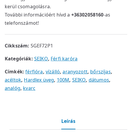
kerül csomagolásra.
További információért hívd a
+36302058160
-as
telefonszámot!
Cikkszám:
SGEF72P1
Kategóriák:
SEIKO
,
Férfi karóra
Címkék:
férfióra
,
vízálló
,
aranyozott
,
bőrszíjas
,
acéltok
,
Hardlex üveg
,
100M
,
SEIKO
,
dátumos
,
analóg
,
kvarc
Leírás