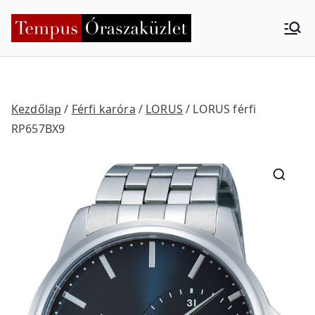
Skip
to
Tempus
Nyíregyháza
content
Órasza
küzlet
Kezdőlap
/
Férfi karóra
/
LORUS
/ LORUS férfi
RP657BX9