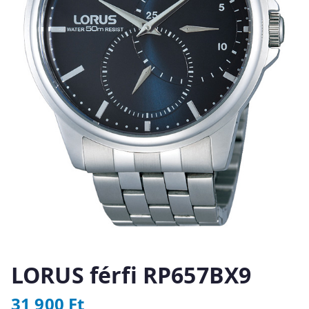
LORUS férfi RP657BX9
31 900
Ft