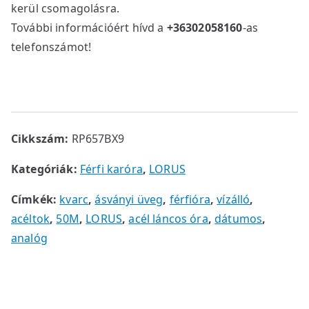
kerül csomagolásra.
További információért hívd a
+36302058160
-as
telefonszámot!
Cikkszám:
RP657BX9
Kategóriák:
Férfi karóra
,
LORUS
Címkék:
kvarc
,
ásványi üveg
,
férfióra
,
vízálló
,
acéltok
,
50M
,
LORUS
,
acél láncos óra
,
dátumos
,
analóg