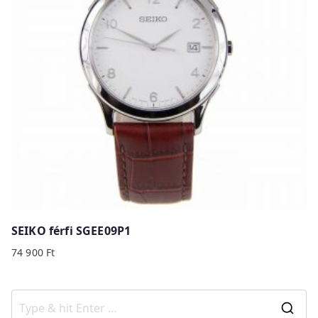
SEIKO férfi SGEE09P1
74 900
Ft
S