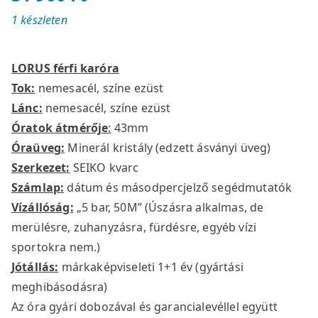
1 készleten
LORUS férfi karóra
Tok:
nemesacél, színe ezüst
Lánc:
nemesacél, színe ezüst
Óratok átmérője
:
43mm
Óraüveg:
Minerál kristály (edzett ásványi üveg)
Szerkezet:
SEIKO kvarc
Számlap:
dátum és másodpercjelző segédmutatók
Vízállóság:
„5 bar, 50M” (Úszásra alkalmas, de
merülésre, zuhanyzásra, fürdésre, egyéb vízi
sportokra nem.)
Jótállás:
márkaképviseleti 1+1 év (gyártási
meghibásodásra)
Az óra gyári dobozával és garancialevéllel együtt