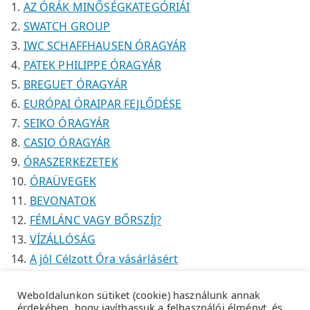
AZ ÓRÁK MINŐSÉGKATEGÓRIÁI
k
SWATCH GROUP
IWC SCHAFFHAUSEN ÓRAGYÁR
PATEK PHILIPPE ÓRAGYÁR
BREGUET ÓRAGYÁR
EURÓPAI ÓRAIPAR FEJLŐDÉSE
SEIKO ÓRAGYÁR
CASIO ÓRAGYÁR
ÓRASZERKEZETEK
ÓRAÜVEGEK
BEVONATOK
FÉMLÁNC VAGY BŐRSZÍJ?
VÍZÁLLÓSÁG
A jól Célzott Óra vásárlásért
Weboldalunkon sütiket (cookie) használunk annak
érdekében, hogy javíthassuk a felhasználói élményt, és