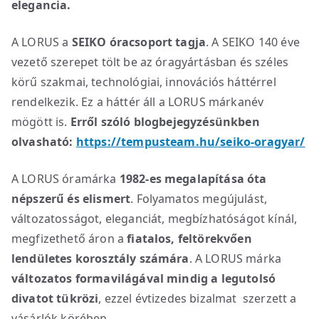
elegancia.
A LORUS a
SEIKO óracsoport tagja
. A SEIKO 140 éve
vezető szerepet tölt be az óragyártásban és széles
körű szakmai, technológiai, innovációs háttérrel
rendelkezik. Ez a háttér áll a LORUS márkanév
mögött is.
Erről szóló blogbejegyzésünkben
olvasható:
https://tempusteam.hu/seiko-oragyar/
A LORUS óramárka
1982-es megalapítása óta
népszerű és elismert
. Folyamatos megújulást,
változatosságot, eleganciát, megbízhatóságot kínál,
megfizethető áron a
fiatalos, feltörekvően
lendületes korosztály számára
. A LORUS márka
változatos formavilágával mindig a legutolsó
divatot tükrözi
, ezzel évtizedes bizalmat szerzett a
vásárlók körében.