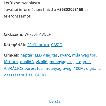
kerül csomagolásra.
További információért hívd a
+36302058160
-as
telefonszámot!
Cikkszám:
W-735H-1AVEF
Kategóriák:
Férfi karóra
,
CASIO
Címkék:
naptár
,
LED világítás
,
kvarc
,
műanyag tok
,
férfióra
,
duálidő
,
vízálló
,
műanyag szíj
,
stopper
,
VIBRÁCIÓS ébresztés
,
műanyag üveg
,
100M
,
digitális
,
visszaszámlálás
,
CASIO
Leírás