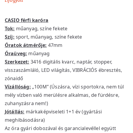
CASIO férfi karóra
Tok:
műanyag, színe fekete
Szíj:
sport, műanyag, színe fekete
Óratok átmérője:
47mm
Óraüveg:
műanyag
Szerkezet:
3416 digitális kvarc, naptár, stopper,
visszaszámláló, LED világítás, VIBRÁCIÓS ébresztés,
zónaidő
Vízállóság:
„100M” (Úszásra, vízi sportokra, nem túl
mély vízben való merülésre alkalmas, de fürdésre,
zuhanyzásra nem!)
Jótállás:
márkaképviseleti 1+1 év (gyártási
meghibásodásra)
Az óra gyári dobozával és garancialevéllel együtt