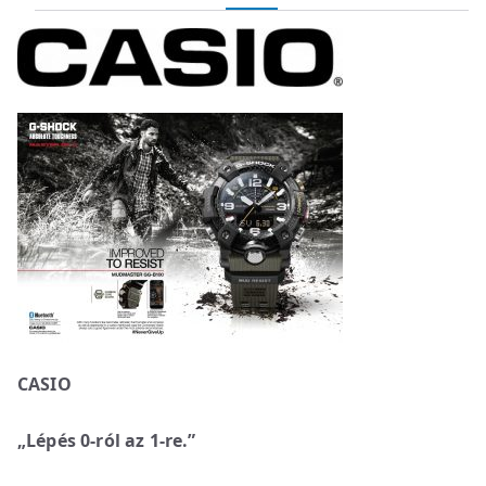
CASIO
„Lépés 0-ról az 1-re.”