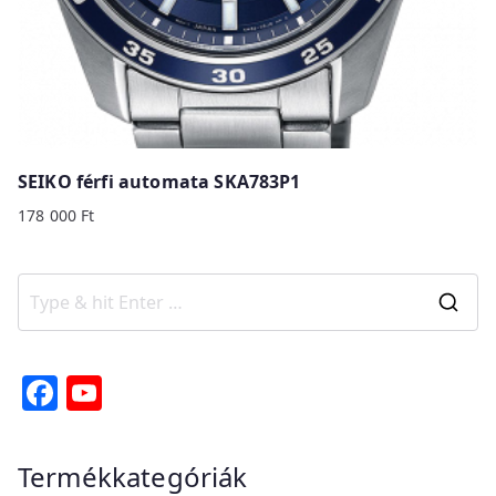
SEIKO férfi automata SKA783P1
178 000
Ft
S
e
a
F
Y
r
a
o
c
c
u
Termékkategóriák
h