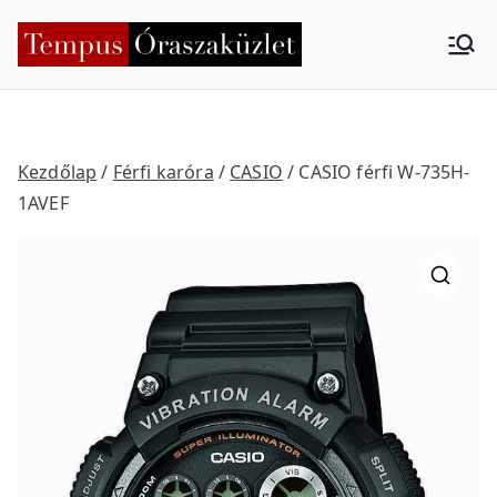
Skip
to
Tempus
Nyíregyháza
content
Órasza
küzlet
Kezdőlap
/
Férfi karóra
/
CASIO
/ CASIO férfi W-735H-
1AVEF