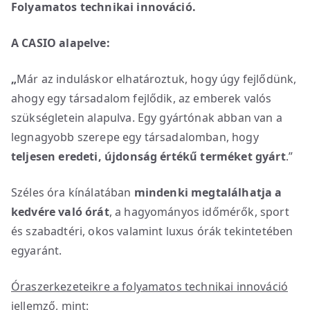
Folyamatos technikai innováció.
A CASIO alapelve:
„
Már az induláskor elhatároztuk, hogy úgy fejlődünk,
ahogy egy társadalom fejlődik, az emberek valós
szükségletein alapulva. Egy gyártónak abban van a
legnagyobb szerepe egy társadalomban, hogy
teljesen eredeti, újdonság értékű terméket gyárt
.”
Széles óra kínálatában
mindenki megtalálhatja a
kedvére való órát
, a hagyományos időmérők, sport
és szabadtéri, okos valamint luxus órák tekintetében
egyaránt.
Óraszerkezeteikre a folyamatos technikai innováció
jellemz
ő,
mint: