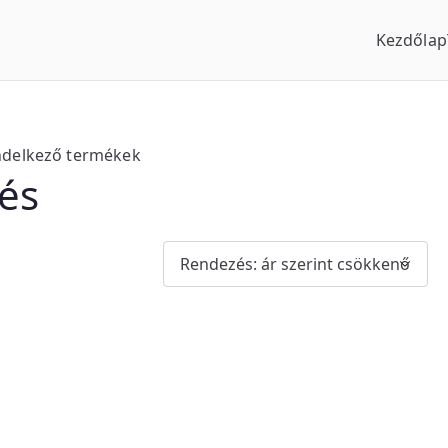
Kezdőlap
us Óraszaküzlet
endelkező termékek
és