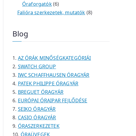
é
e
e
6
m
0
m
t
Óraforgatók
6
k
r
r
t
é
t
é
e
8
Falióra szerkezetek, mutatók
8
m
m
e
k
e
k
r
t
é
é
r
r
m
e
Blog
k
k
m
m
é
r
é
é
k
m
k
k
é
AZ ÓRÁK MINŐSÉGKATEGÓRIÁI
k
SWATCH GROUP
IWC SCHAFFHAUSEN ÓRAGYÁR
PATEK PHILIPPE ÓRAGYÁR
BREGUET ÓRAGYÁR
EURÓPAI ÓRAIPAR FEJLŐDÉSE
SEIKO ÓRAGYÁR
CASIO ÓRAGYÁR
ÓRASZERKEZETEK
ÓRAÜVEGEK