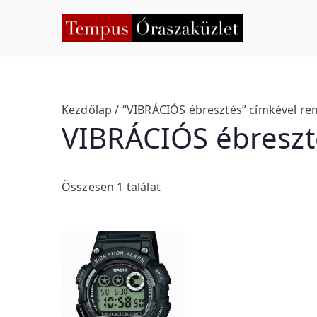
Skip
to
Temp
Nyíregyháza
content
Kezdőlap
/ “VIBRÁCIÓS ébresztés” címkével r
VIBRÁCIÓS ébreszt
Összesen 1 találat