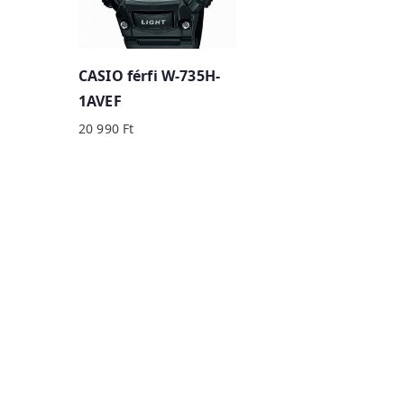
CASIO férfi W-735H-
1AVEF
20 990
Ft