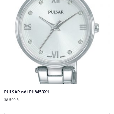
PULSAR női PH8453X1
38 500
Ft