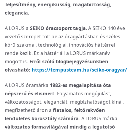
Teljesítmény, energikusság, magabiztosság,
elegancia.
A LORUS a
SEIKO óracsoport tagja
. A SEIKO 140 éve
vezető szerepet tölt be az óragyártásban és széles
körű szakmai, technológiai, innovációs háttérrel
rendelkezik. Ez a háttér áll a LORUS márkanév
mögött is.
Erről szóló blogbejegyzésünkben
olvasható:
https://tempusteam.hu/seiko-oragyar/
A LORUS óramárka
1982-es megalapítása óta
népszerű és elismert
. Folyamatos megújulást,
változatosságot, eleganciát, megbízhatóságot kínál,
megfizethető áron a
fiatalos, feltörekvően
lendületes korosztály számára
. A LORUS márka
változatos formavilágával mindig a legutolsó