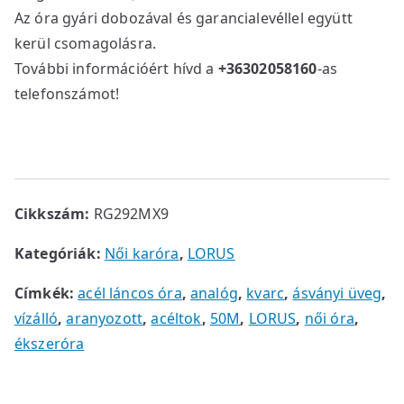
Az óra gyári dobozával és garancialevéllel együtt
kerül csomagolásra.
További információért hívd a
+36302058160
-as
telefonszámot!
Cikkszám:
RG292MX9
Kategóriák:
Női karóra
,
LORUS
Címkék:
acél láncos óra
,
analóg
,
kvarc
,
ásványi üveg
,
vízálló
,
aranyozott
,
acéltok
,
50M
,
LORUS
,
női óra
,
ékszeróra