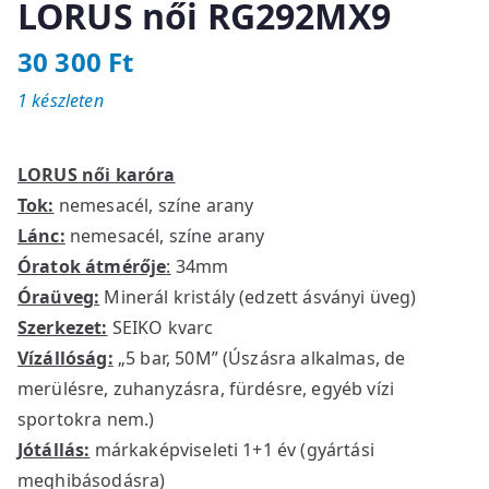
LORUS női RG292MX9
30 300
Ft
1 készleten
LORUS női karóra
Tok:
nemesacél, színe arany
Lánc:
nemesacél, színe arany
Óratok átmérője
:
34mm
Óraüveg:
Minerál kristály (edzett ásványi üveg)
Szerkezet:
SEIKO kvarc
Vízállóság:
„5 bar, 50M” (Úszásra alkalmas, de
merülésre, zuhanyzásra, fürdésre, egyéb vízi
sportokra nem.)
Jótállás:
márkaképviseleti 1+1 év (gyártási
meghibásodásra)