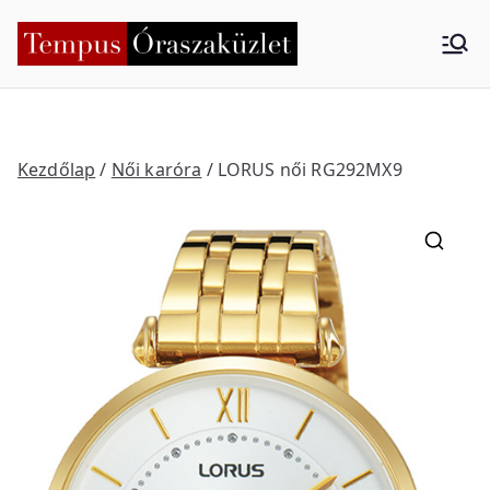
Skip
to
Tempus
Nyíregyháza
content
Órasza
küzlet
Kezdőlap
/
Női karóra
/ LORUS női RG292MX9