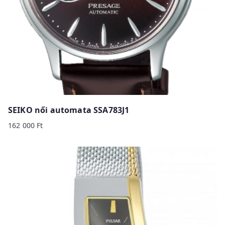
SEIKO női automata SSA783J1
162 000
Ft