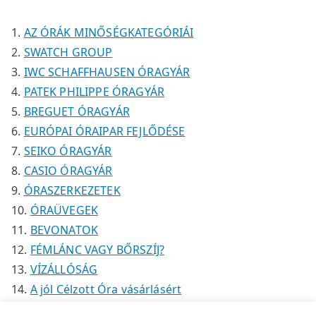
é
é
k
m
k
k
é
AZ ÓRÁK MINŐSÉGKATEGÓRIÁI
k
SWATCH GROUP
IWC SCHAFFHAUSEN ÓRAGYÁR
PATEK PHILIPPE ÓRAGYÁR
BREGUET ÓRAGYÁR
EURÓPAI ÓRAIPAR FEJLŐDÉSE
SEIKO ÓRAGYÁR
CASIO ÓRAGYÁR
ÓRASZERKEZETEK
ÓRAÜVEGEK
BEVONATOK
FÉMLÁNC VAGY BŐRSZÍJ?
VÍZÁLLÓSÁG
A jól Célzott Óra vásárlásért