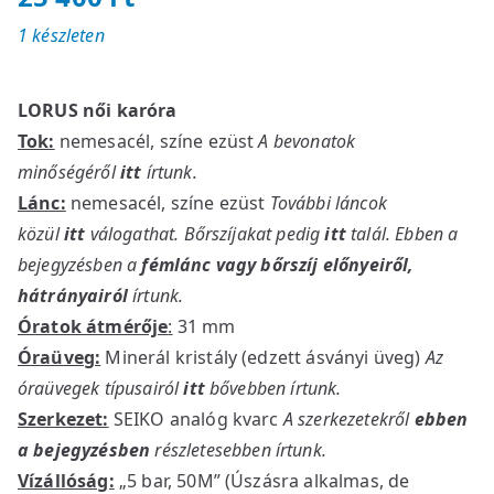
1 készleten
LORUS női karóra
Tok:
nemesacél, színe ezüst
A bevonatok
minőségéről
itt
írtunk.
Lánc:
nemesacél, színe ezüst
További láncok
közül
itt
válogathat. Bőrszíjakat pedig
itt
talál. Ebben a
bejegyzésben a
fémlánc vagy bőrszíj előnyeiről,
hátrányairól
írtunk.
Óratok átmérője
:
31 mm
Óraüveg:
Minerál kristály (edzett ásványi üveg)
Az
óraüvegek típusairól
itt
bővebben írtunk.
Szerkezet:
SEIKO analóg kvarc
A szerkezetekről
ebben
a bejegyzésben
részletesebben írtunk.
Vízállóság:
„5 bar, 50M” (Úszásra alkalmas, de