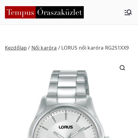
Skip
to
Tempus
Nyíregyháza
content
Órasza
küzlet
Kezdőlap
/
Női karóra
/ LORUS női karóra RG251XX9