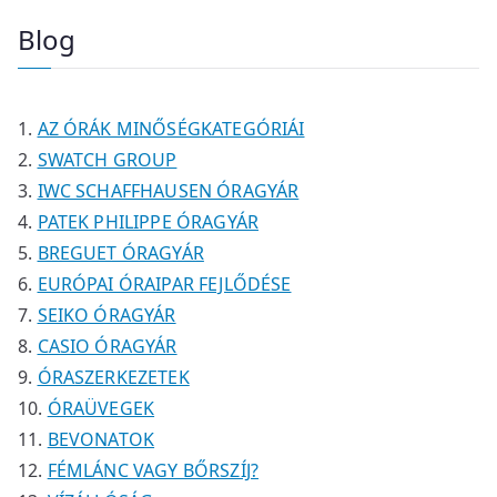
é
é
r
r
m
e
Blog
k
k
m
m
é
r
é
é
k
m
k
k
é
AZ ÓRÁK MINŐSÉGKATEGÓRIÁI
k
SWATCH GROUP
IWC SCHAFFHAUSEN ÓRAGYÁR
PATEK PHILIPPE ÓRAGYÁR
BREGUET ÓRAGYÁR
EURÓPAI ÓRAIPAR FEJLŐDÉSE
SEIKO ÓRAGYÁR
CASIO ÓRAGYÁR
ÓRASZERKEZETEK
ÓRAÜVEGEK
BEVONATOK
FÉMLÁNC VAGY BŐRSZÍJ?