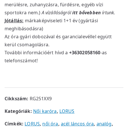
merülésre, zuhanyzásra, fürdésre, egyéb vízi
sportokra nem.)
A vízállóságról
itt bővebben
írtunk.
Jótállás:
márkaképviseleti 1+1 év (gyártási
meghibásodásra)
Az óra gyári dobozával és garancialevéllel együtt
kerül csomagolásra.
További információért hívd a
+36302058160
-as
telefonszámot!
Cikkszám:
RG251XX9
Kategóriák:
Női karóra
,
LORUS
Címkék:
LORUS
,
női óra
,
acél láncos óra
,
analóg
,