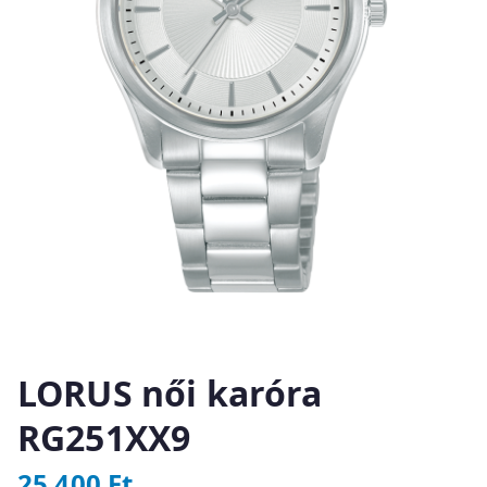
LORUS női karóra
RG251XX9
25 400
Ft