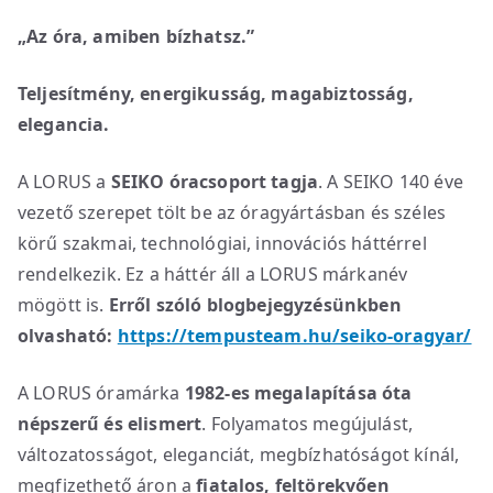
„Az óra, amiben bízhatsz.”
Teljesítmény, energikusság, magabiztosság,
elegancia.
A LORUS a
SEIKO óracsoport tagja
. A SEIKO 140 éve
vezető szerepet tölt be az óragyártásban és széles
körű szakmai, technológiai, innovációs háttérrel
rendelkezik. Ez a háttér áll a LORUS márkanév
mögött is.
Erről szóló blogbejegyzésünkben
olvasható:
https://tempusteam.hu/seiko-oragyar/
A LORUS óramárka
1982-es megalapítása óta
népszerű és elismert
. Folyamatos megújulást,
változatosságot, eleganciát, megbízhatóságot kínál,
megfizethető áron a
fiatalos, feltörekvően