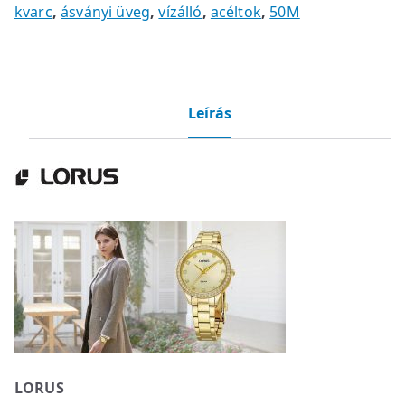
kvarc
,
ásványi üveg
,
vízálló
,
acéltok
,
50M
Leírás
LORUS