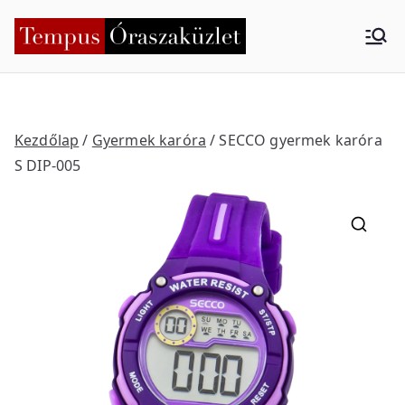
Skip
to
Tempus
Nyíregyháza
content
Órasza
küzlet
Kezdőlap
/
Gyermek karóra
/ SECCO gyermek karóra
S DIP-005