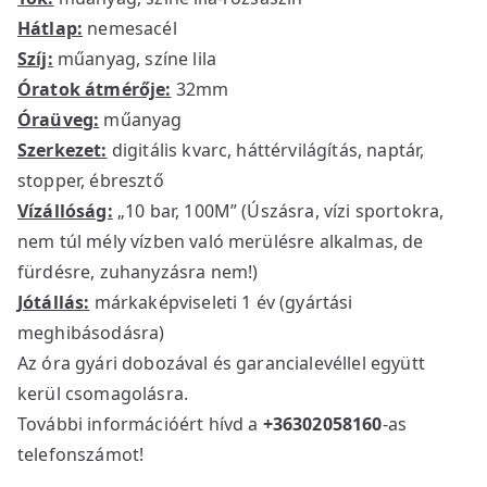
Hátlap:
nemesacél
Szíj:
műanyag, színe lila
Óratok átmérője:
32mm
Óraüveg:
műanyag
Szerkezet:
digitális kvarc, háttérvilágítás, naptár,
stopper, ébresztő
Vízállóság:
„10 bar, 100M” (Úszásra, vízi sportokra,
nem túl mély vízben való merülésre alkalmas, de
fürdésre, zuhanyzásra nem!)
Jótállás:
márkaképviseleti 1 év (gyártási
meghibásodásra)
Az óra gyári dobozával és garancialevéllel együtt
kerül csomagolásra.
További információért hívd a
+36302058160
-as
telefonszámot!