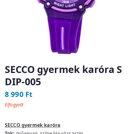
SECCO gyermek karóra S
DIP-005
8 990
Ft
Elfogyott
SECCO gyermek karóra
Tok:
műanyag, színe lila-rózsaszín