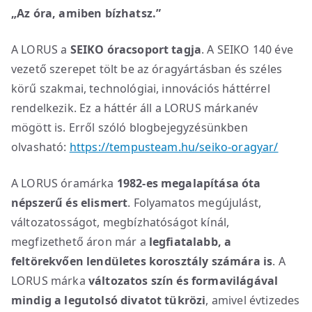
„Az óra, amiben bízhatsz.”
A LORUS a
SEIKO óracsoport tagja
. A SEIKO 140 éve
vezető szerepet tölt be az óragyártásban és széles
körű szakmai, technológiai, innovációs háttérrel
rendelkezik. Ez a háttér áll a LORUS márkanév
mögött is. Erről szóló blogbejegyzésünkben
olvasható:
https://tempusteam.hu/seiko-oragyar/
A LORUS óramárka
1982-es megalapítása óta
népszerű és elismert
. Folyamatos megújulást,
változatosságot, megbízhatóságot kínál,
megfizethető áron már a
legfiatalabb, a
feltörekvően lendületes korosztály számára is
. A
LORUS márka
változatos szín és formavilágával
mindig a legutolsó divatot tükrözi
, amivel évtizedes