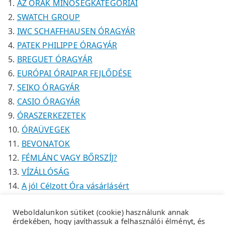
AZ ÓRÁK MINŐSÉGKATEGÓRIÁI
k
SWATCH GROUP
IWC SCHAFFHAUSEN ÓRAGYÁR
PATEK PHILIPPE ÓRAGYÁR
BREGUET ÓRAGYÁR
EURÓPAI ÓRAIPAR FEJLŐDÉSE
SEIKO ÓRAGYÁR
CASIO ÓRAGYÁR
ÓRASZERKEZETEK
ÓRAÜVEGEK
BEVONATOK
FÉMLÁNC VAGY BŐRSZÍJ?
VÍZÁLLÓSÁG
A jól Célzott Óra vásárlásért
Weboldalunkon sütiket (cookie) használunk annak
érdekében, hogy javíthassuk a felhasználói élményt, és