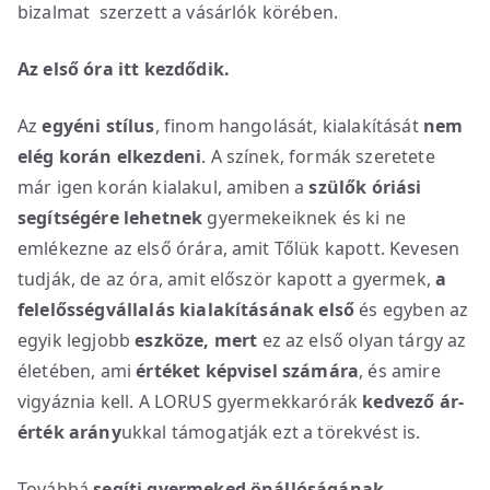
bizalmat szerzett a vásárlók körében.
Az első óra itt kezdődik.
Az
egyéni stílus
, finom hangolását, kialakítását
nem
elég korán elkezdeni
. A színek, formák szeretete
már igen korán kialakul, amiben a
szülők óriási
segítségére lehetnek
gyermekeiknek és ki ne
emlékezne az első órára, amit Tőlük kapott. Kevesen
tudják, de az óra, amit először kapott a gyermek,
a
felelősségvállalás kialakításának első
és egyben az
egyik legjobb
eszköze, mert
ez az első olyan tárgy az
életében, ami
értéket képvisel számára
, és amire
vigyáznia kell. A LORUS gyermekkarórák
kedvező ár-
érték arány
ukkal támogatják ezt a törekvést is.
Továbbá
segíti gyermeked önállóságának