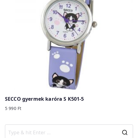
SECCO gyermek karóra S K501-5
5 990
Ft
S