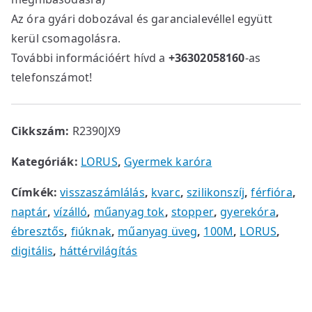
Az óra gyári dobozával és garancialevéllel együtt
kerül csomagolásra.
További információért hívd a
+36302058160
-as
telefonszámot!
Cikkszám:
R2390JX9
Kategóriák:
LORUS
,
Gyermek karóra
Címkék:
visszaszámlálás
,
kvarc
,
szilikonszíj
,
férfióra
,
naptár
,
vízálló
,
műanyag tok
,
stopper
,
gyerekóra
,
ébresztős
,
fiúknak
,
műanyag üveg
,
100M
,
LORUS
,
digitális
,
háttérvilágítás