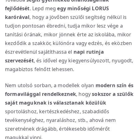
fejlődését
. Lepd meg
egy minőségi LORUS
karórával
, hogy a jövőben szülői segítség nélkül is
tudjon pontosan ébredni, tudja mikor lesz vége a
tanítási órának, mikor jönnek érte az iskolába, mikor
kezdődik a szakkör, különóra vagy edzés, és eközben
észrevétlenül sajátíthassa el
napi rutinja
szervezését
, és idővel egy kiegyensúlyozott, nyugodt,
magabiztos felnőtt lehessen.
Nem utolsó sorban, a modellek olyan
modern szín és
formavilággal rendelkeznek
, hogy
sokszor a szülők
saját maguknak is választanak közülük
sportoláshoz, kertészkedéshez, szabadidős
tevékenységhez, nyaraláshoz, stb., ahová nem
szeretnének drágább, értékesebb időmérőt
magukkal vinni.