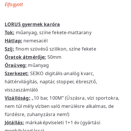
Elfogyott
LORUS gyermek karóra
Tok:
műanyag, színe fekete-mattarany
Hátlap:
nemesacél
Szíj:
finom szövésű szilikon, színe fekete
Óratok átmérője:
50mm
Óraüveg:
műanyag
Szerkezet:
SEIKO digitális-analóg kvarc,
háttérvilágítás, naptár, stopper, ébresztő,
visszaszámláló
Vízállóság:
„10 bar, 100M” (Úszásra, vízi sportokra,
nem túl mély vízben való merülésre alkalmas, de
fürdésre, zuhanyzásra nem!)
Jótállás:
márkaképviseleti 1+1 év (gyártási
meghibásodásra)