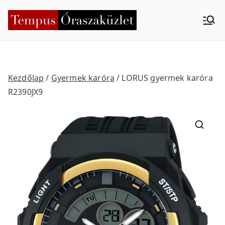
Skip
to
Tempus
Nyíregyháza
content
Órasza
küzlet
Kezdőlap
/
Gyermek karóra
/ LORUS gyermek karóra
R2390JX9