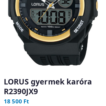
LORUS gyermek karóra
R2390JX9
18 500
Ft