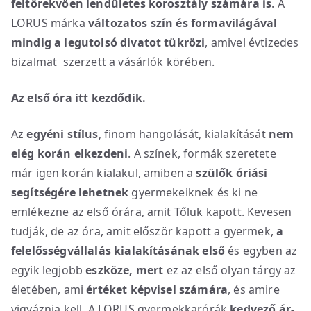
feltörekvően lendületes korosztály számára is
. A
LORUS márka
változatos szín és formavilágával
mindig a legutolsó divatot tükrözi
, amivel évtizedes
bizalmat szerzett a vásárlók körében.
Az első óra itt kezdődik.
Az
egyéni stílus
, finom hangolását, kialakítását
nem
elég korán elkezdeni
. A színek, formák szeretete
már igen korán kialakul, amiben a
szülők óriási
segítségére lehetnek
gyermekeiknek és ki ne
emlékezne az első órára, amit Tőlük kapott. Kevesen
tudják, de az óra, amit először kapott a gyermek,
a
felelősségvállalás kialakításának első
és egyben az
egyik legjobb
eszköze, mert
ez az első olyan tárgy az
életében, ami
értéket képvisel számára
, és amire
vigyáznia kell. A LORUS gyermekkarórák
kedvező ár-