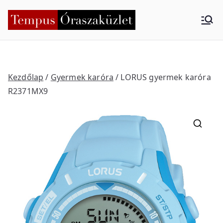
Skip
to
Tempus
Nyíregyháza
content
Órasza
küzlet
Kezdőlap
/
Gyermek karóra
/ LORUS gyermek karóra
R2371MX9