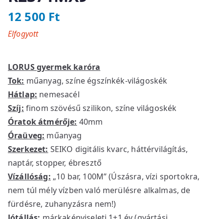
12 500
Ft
Elfogyott
LORUS gyermek karóra
Tok:
műanyag, színe égszínkék-világoskék
Hátlap:
nemesacél
Szíj:
finom szövésű szilikon, színe világoskék
Óratok átmérője:
40mm
Óraüveg:
műanyag
Szerkezet:
SEIKO digitális kvarc, háttérvilágítás,
naptár, stopper, ébresztő
Vízállóság:
„10 bar, 100M” (Úszásra, vízi sportokra,
nem túl mély vízben való merülésre alkalmas, de
fürdésre, zuhanyzásra nem!)
Jótállás:
márkaképviseleti 1+1 év (gyártási