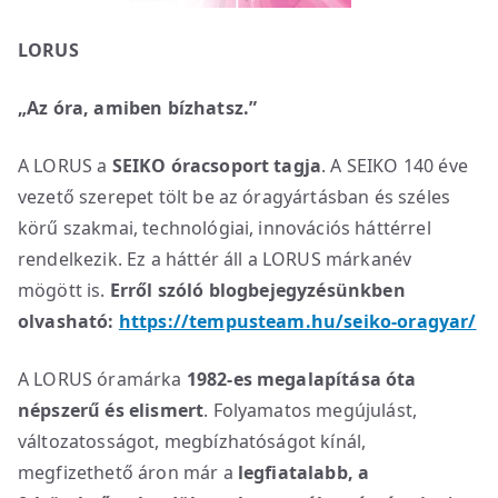
LORUS
„Az óra, amiben bízhatsz.”
A LORUS a
SEIKO óracsoport tagja
. A SEIKO 140 éve
vezető szerepet tölt be az óragyártásban és széles
körű szakmai, technológiai, innovációs háttérrel
rendelkezik. Ez a háttér áll a LORUS márkanév
mögött is.
Erről szóló blogbejegyzésünkben
olvasható:
https://tempusteam.hu/seiko-oragyar/
A LORUS óramárka
1982-es megalapítása óta
népszerű és elismert
. Folyamatos megújulást,
változatosságot, megbízhatóságot kínál,
megfizethető áron már a
legfiatalabb, a