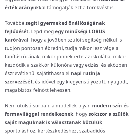
érték arány
ukkal támogatják ezt a törekvést is.
Továbbá
segíti gyermeked önállóságának
fejlődését
. Lepd meg
egy minőségi LORUS
karórával
, hogy a jövőben szülői segítség nélkül is
tudjon pontosan ébredni, tudja mikor lesz vége a
tanítási órának, mikor jönnek érte az iskolába, mikor
kezdődik a szakkör, különóra vagy edzés, és eközben
észrevétlenül sajátíthassa el
napi rutinja
szervezését
, és idővel egy kiegyensúlyozott, nyugodt,
magabiztos felnőtt lehessen.
Nem utolsó sorban, a modellek olyan
modern szín és
formavilággal rendelkeznek
, hogy
sokszor a szülők
saját maguknak is választanak közülük
sportoláshoz, kertészkedéshez, szabadidős