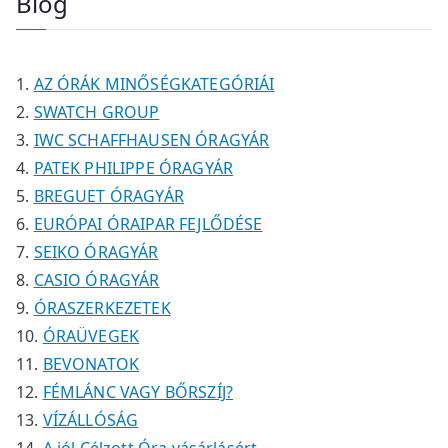
Blog
k
k
m
m
é
r
é
é
k
m
k
k
é
AZ ÓRÁK MINŐSÉGKATEGÓRIÁI
k
SWATCH GROUP
IWC SCHAFFHAUSEN ÓRAGYÁR
PATEK PHILIPPE ÓRAGYÁR
BREGUET ÓRAGYÁR
EURÓPAI ÓRAIPAR FEJLŐDÉSE
SEIKO ÓRAGYÁR
CASIO ÓRAGYÁR
ÓRASZERKEZETEK
ÓRAÜVEGEK
BEVONATOK
FÉMLÁNC VAGY BŐRSZÍJ?
VÍZÁLLÓSÁG
A jól Célzott Óra vásárlásért