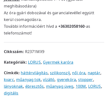
meghibásodásra)
Az óra gyári dobozával és garancialevéllel együtt
kerül csomagolásra.
További információért hívd a
+36302058160
-as
telefonszámot!
Cikkszám:
R2371MX9
Kategóriák:
LORUS
,
Gyermek karóra
Címkék:
háttérvilágítás
,
szilikonszíj
,
női óra
,
naptár
,
kvarc
,
műanyag tok
,
vízálló
,
gyerekóra
,
stopper
,
lányoknak
,
ébresztős
,
műanyag üveg
,
100M
,
LORUS
,
digitális