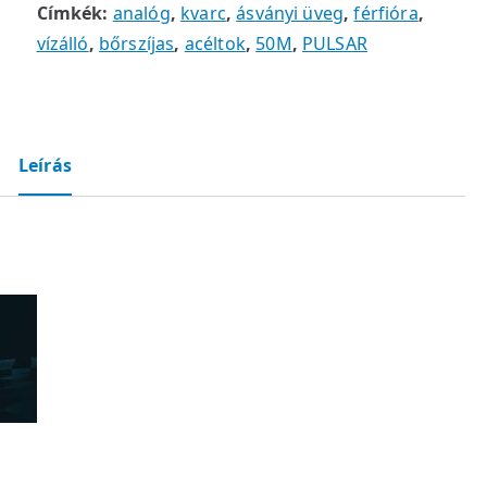
Címkék:
analóg
,
kvarc
,
ásványi üveg
,
férfióra
,
vízálló
,
bőrszíjas
,
acéltok
,
50M
,
PULSAR
Leírás