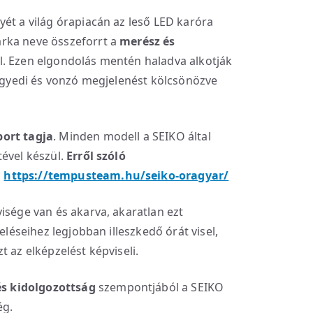
yét a világ órapiacán az leső LED karóra
rka neve összeforrt a
merész és
l. Ezen elgondolás mentén haladva alkotják
 egyedi és vonzó megjelenést kölcsönözve
port tagja
. Minden modell a SEIKO által
tével készül.
Erről szóló
:
https://tempusteam.hu/seiko-oragyar/
isége van és akarva, akaratlan ezt
zeléseihez legjobban illeszkedő órát visel,
t az elképzelést képviseli.
s kidolgozottság
szempontjából a SEIKO
ég.