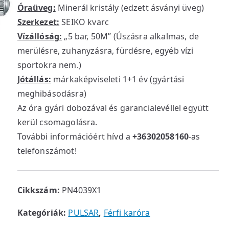
Óraüveg:
Minerál kristály (edzett ásványi üveg)
Szerkezet:
SEIKO kvarc
Vízállóság:
„5 bar, 50M” (Úszásra alkalmas, de
merülésre, zuhanyzásra, fürdésre, egyéb vízi
sportokra nem.)
Jótállás:
márkaképviseleti 1+1 év (gyártási
meghibásodásra)
Az óra gyári dobozával és garancialevéllel együtt
kerül csomagolásra.
További információért hívd a
+36302058160
-as
telefonszámot!
Cikkszám:
PN4039X1
Kategóriák:
PULSAR
,
Férfi karóra