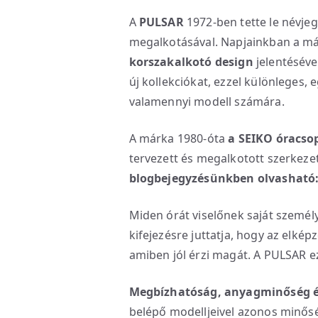
A
PULSAR
1972-ben tette le névjeg
megalkotásával. Napjainkban a má
korszakalkotó design
jelentéséve
új kollekciókat, ezzel különleges,
valamennyi modell számára.
A márka 1980-óta
a SEIKO óracso
tervezett és megalkotott szerkeze
blogbejegyzésünkben olvasható
Miden órát viselőnek saját személy
kifejezésre juttatja, hogy az elkép
amiben jól érzi magát. A PULSAR ez
Megbízhatóság, anyagminőség é
belépő modelljeivel azonos minős