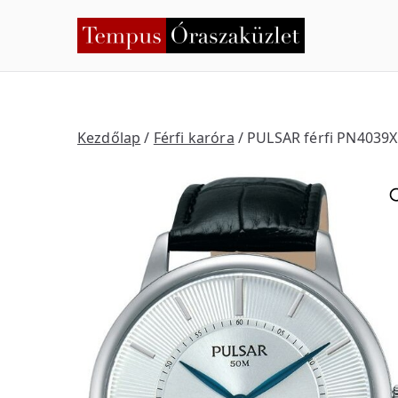
Skip
to
Temp
Nyíregyháza
content
Kezdőlap
/
Férfi karóra
/ PULSAR férfi PN4039