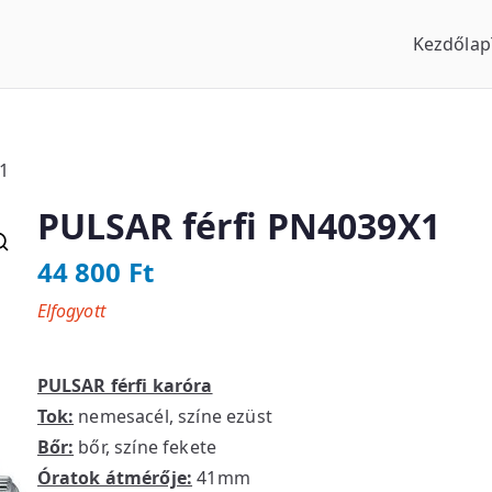
Kezdőlap
us Óraszaküzlet
X1
PULSAR férfi PN4039X1
44 800
Ft
Elfogyott
PULSAR férfi karóra
Tok:
nemesacél, színe ezüst
Bőr:
bőr, színe fekete
Óratok átmérője:
41mm