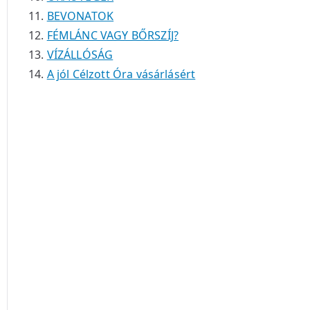
BEVONATOK
FÉMLÁNC VAGY BŐRSZÍJ?
VÍZÁLLÓSÁG
A jól Célzott Óra vásárlásért