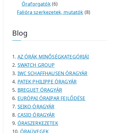
é
e
e
6
m
0
m
t
Óraforgatók
6
k
r
r
t
é
t
é
e
8
Falióra szerkezetek, mutatók
8
m
m
e
k
e
k
r
t
é
é
r
r
m
e
Blog
k
k
m
m
é
r
é
é
k
m
k
k
é
AZ ÓRÁK MINŐSÉGKATEGÓRIÁI
k
SWATCH GROUP
IWC SCHAFFHAUSEN ÓRAGYÁR
PATEK PHILIPPE ÓRAGYÁR
BREGUET ÓRAGYÁR
EURÓPAI ÓRAIPAR FEJLŐDÉSE
SEIKO ÓRAGYÁR
CASIO ÓRAGYÁR
ÓRASZERKEZETEK
ÓRAÜVEGEK