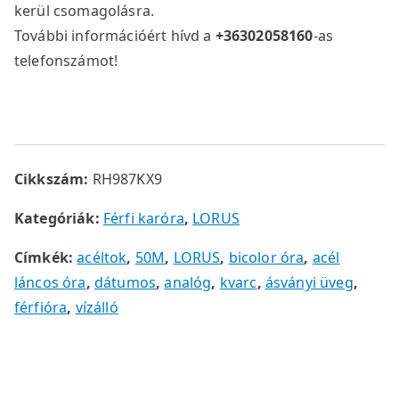
kerül csomagolásra.
További információért hívd a
+36302058160
-as
telefonszámot!
Cikkszám:
RH987KX9
Kategóriák:
Férfi karóra
,
LORUS
Címkék:
acéltok
,
50M
,
LORUS
,
bicolor óra
,
acél
láncos óra
,
dátumos
,
analóg
,
kvarc
,
ásványi üveg
,
férfióra
,
vízálló