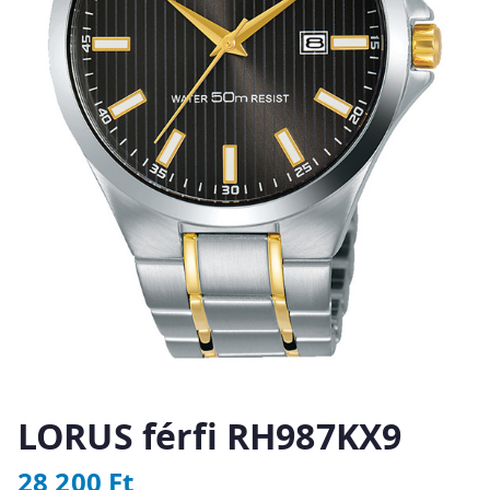
LORUS férfi RH987KX9
28 200
Ft