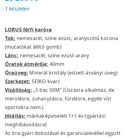
1 készleten
LORUS férfi karóra
Tok:
nemesacél, színe ezüst, aranyszínű korona
(mutatókat állító gomb)
Lánc:
nemesacél, színe ezüst-arany
Óratok átmérője
:
40mm
Óraüveg:
Minerál kristály (edzett ásványi üveg)
Szerkezet:
SEIKO kvarc
Vízállóság:
„5 bar, 50M” (Úszásra alkalmas, de
merülésre, zuhanyzásra, fürdésre, egyéb vízi
sportokra nem.)
Jótállás:
márkaképviseleti 1+1 év (gyártási
meghibásodásra)
Az óra gyári dobozával és garancialevéllel együtt