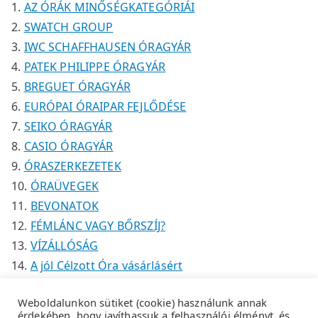
AZ ÓRÁK MINŐSÉGKATEGÓRIÁI
k
SWATCH GROUP
IWC SCHAFFHAUSEN ÓRAGYÁR
PATEK PHILIPPE ÓRAGYÁR
BREGUET ÓRAGYÁR
EURÓPAI ÓRAIPAR FEJLŐDÉSE
SEIKO ÓRAGYÁR
CASIO ÓRAGYÁR
ÓRASZERKEZETEK
ÓRAÜVEGEK
BEVONATOK
FÉMLÁNC VAGY BŐRSZÍJ?
VÍZÁLLÓSÁG
A jól Célzott Óra vásárlásért
Weboldalunkon sütiket (cookie) használunk annak
érdekében, hogy javíthassuk a felhasználói élményt, és