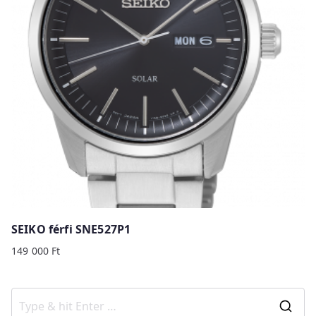
SEIKO férfi SNE527P1
149 000
Ft
S