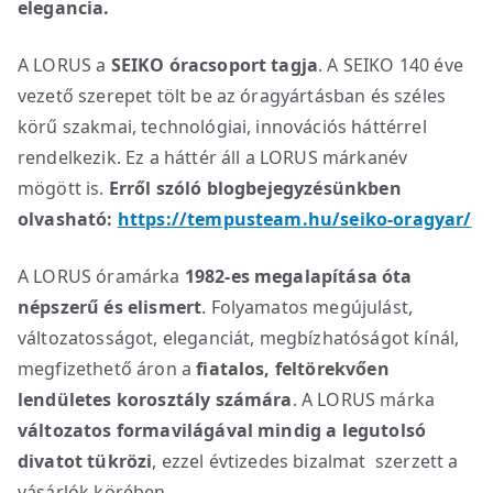
elegancia.
A LORUS a
SEIKO óracsoport tagja
. A SEIKO 140 éve
vezető szerepet tölt be az óragyártásban és széles
körű szakmai, technológiai, innovációs háttérrel
rendelkezik. Ez a háttér áll a LORUS márkanév
mögött is.
Erről szóló blogbejegyzésünkben
olvasható:
https://tempusteam.hu/seiko-oragyar/
A LORUS óramárka
1982-es megalapítása óta
népszerű és elismert
. Folyamatos megújulást,
változatosságot, eleganciát, megbízhatóságot kínál,
megfizethető áron a
fiatalos, feltörekvően
lendületes korosztály számára
. A LORUS márka
változatos formavilágával mindig a legutolsó
divatot tükrözi
, ezzel évtizedes bizalmat szerzett a
vásárlók körében.