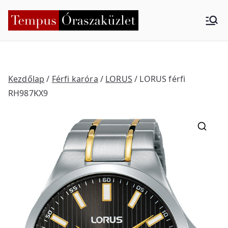
Skip
to
Tempus
Nyíregyháza
content
Órasza
küzlet
Kezdőlap
/
Férfi karóra
/
LORUS
/ LORUS férfi
RH987KX9