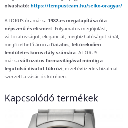
olvasható:
https://tempusteam.hu/seiko-oragyar/
A LORUS óramárka
1982-es megalapítása óta
népszerű és elismert
. Folyamatos megújulást,
változatosságot, eleganciát, megbízhatóságot kínál,
megfizethető áron a
fiatalos, feltörekvően
lendületes korosztály számára
. A LORUS
márka
változatos formavilágával mindig a
legutolsó divatot tükrözi
, ezzel évtizedes bizalmat
szerzett a vásárlók körében.
Kapcsolódó termékek