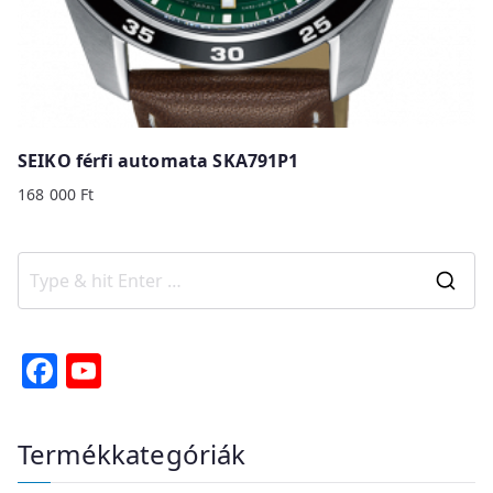
SEIKO férfi automata SKA791P1
168 000
Ft
S
e
a
F
Y
r
a
o
c
c
u
Termékkategóriák
h
e
T
f