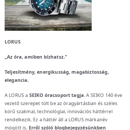
LORUS
„Az óra, amiben bízhatsz.”
Teljesítmény, energikusság, magabiztosság,
elegancia.
A LORUS a
SEIKO óracsoport tagja
. A SEIKO 140 éve
vezető szerepet tölt be az óragyártásban és széles
körű szakmai, technológiai, innovációs háttérrel
rendelkezik. Ez a háttér áll a LORUS márkanév
mögött is.
Erről szóló blogbejegyzésünkben