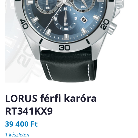
LORUS férfi karóra
RT341KX9
39 400
Ft
1 készleten