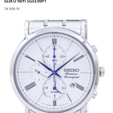
SEIKO férfi SGEE09P1
74 900
Ft