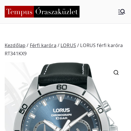
Skip
to
Tempus
Nyíregyháza
content
Órasza
küzlet
Kezdőlap
/
Férfi karóra
/
LORUS
/ LORUS férfi karóra
RT341KX9