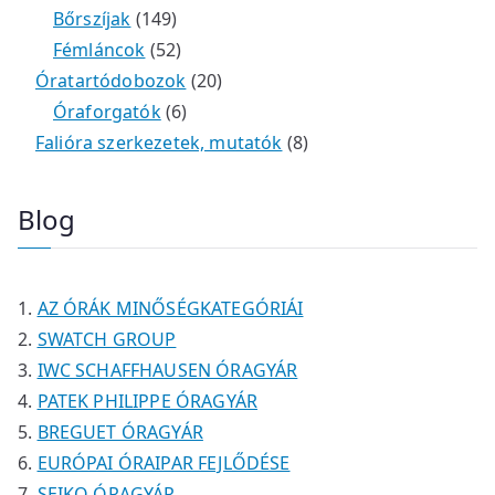
m
e
k
k
1
2
é
t
t
Bőrszíjak
149
é
r
4
5
t
k
e
e
Fémláncok
52
k
m
9
2
e
2
r
r
Óratartódobozok
20
é
t
t
6
r
0
m
m
Óraforgatók
6
k
e
e
t
m
t
é
é
8
Falióra szerkezetek, mutatók
8
r
r
e
é
e
k
k
t
m
m
r
k
r
e
Blog
é
é
m
m
r
k
k
é
é
m
k
k
é
AZ ÓRÁK MINŐSÉGKATEGÓRIÁI
k
SWATCH GROUP
IWC SCHAFFHAUSEN ÓRAGYÁR
PATEK PHILIPPE ÓRAGYÁR
BREGUET ÓRAGYÁR
EURÓPAI ÓRAIPAR FEJLŐDÉSE
SEIKO ÓRAGYÁR