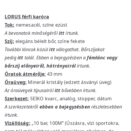
LORUS férfi karóra
Tok:
nemesacél, színe ezüst
A bevonatok minőségéről
itt
írtunk.
Szíj:
elegáns bélelt bőr, színe fekete
További láncok közül
itt
válogathat. Bőrszíjakat
pedig
itt
talál. Ebben a bejegyzésben a
fémlánc vagy
bőrszíj előnyeiről, hátrányairól
írtunk.
Óratok átmérője
:
43 mm
Óraüveg:
Minerál kristály (edzett ásványi üveg)
Az óraüvegek típusairól
itt
bővebben írtunk.
Szerkezet:
SEIKO kvarc, analóg, stopper, dátum
A szerkezetekről
ebben a bejegyzésben
részletesebben
írtunk.
Vízállóság:
„10 bar, 100M” (Úszásra, vízi sportokra,