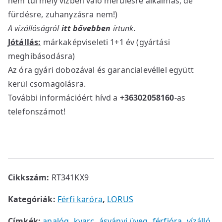
nem túl mély vízben való merülésre alkalmas, de
fürdésre, zuhanyzásra nem!)
A vízállóságról
itt bővebben
írtunk.
Jótállás:
márkaképviseleti 1+1 év (gyártási
meghibásodásra)
Az óra gyári dobozával és garancialevéllel együtt
kerül csomagolásra.
További információért hívd a
+36302058160
-as
telefonszámot!
Cikkszám:
RT341KX9
Kategóriák:
Férfi karóra
,
LORUS
Címkék:
analóg
,
kvarc
,
ásványi üveg
,
férfióra
,
vízálló
,