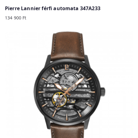
o
Pierre Lannier férfi automata 347A233
l
134 900
Ft
o
w