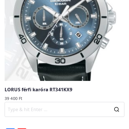
LORUS férfi karóra RT341KX9
39 400
Ft
S
e