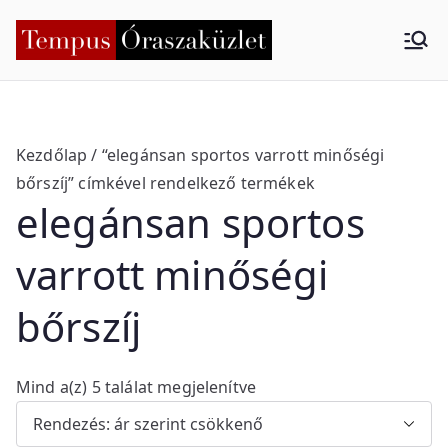
Skip
to
Tempus
Nyíregyháza
content
Órasza
küzlet
Kezdőlap
/ “elegánsan sportos varrott minőségi
bőrszíj” címkével rendelkező termékek
elegánsan sportos
varrott minőségi
bőrszíj
S
Mind a(z) 5 találat megjelenítve
o
r