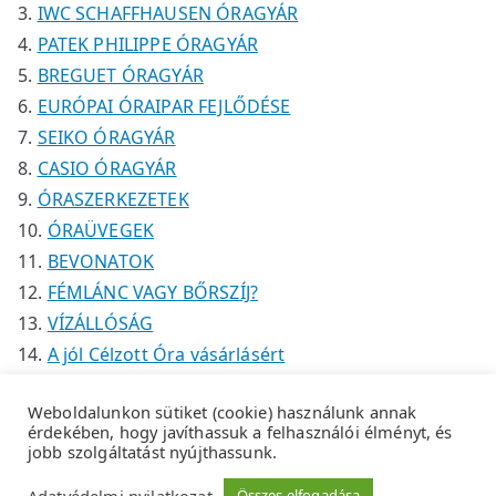
IWC SCHAFFHAUSEN ÓRAGYÁR
PATEK PHILIPPE ÓRAGYÁR
BREGUET ÓRAGYÁR
EURÓPAI ÓRAIPAR FEJLŐDÉSE
SEIKO ÓRAGYÁR
CASIO ÓRAGYÁR
ÓRASZERKEZETEK
ÓRAÜVEGEK
BEVONATOK
FÉMLÁNC VAGY BŐRSZÍJ?
VÍZÁLLÓSÁG
A jól Célzott Óra vásárlásért
Weboldalunkon sütiket (cookie) használunk annak
érdekében, hogy javíthassuk a felhasználói élményt, és
jobb szolgáltatást nyújthassunk.
Copyright © 2026
Tempus Óraszaküzlet
.
Adatkezelési
Adatvédelmi nyilatkozat
Összes elfogadása