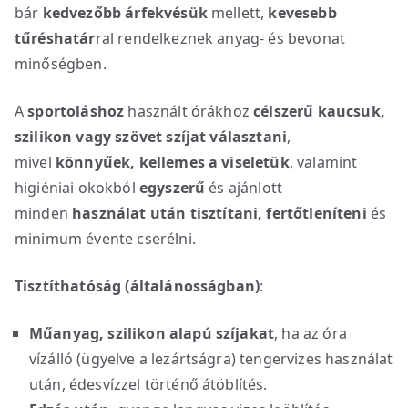
bár
kedvezőbb árfekvésük
mellett,
kevesebb
tűréshatár
ral rendelkeznek anyag- és bevonat
minőségben.
A
sportoláshoz
használt órákhoz
célszerű kaucsuk,
szilikon vagy szövet szíjat választani
,
mivel
könnyűek, kellemes a viseletük
, valamint
higiéniai okokból
egyszerű
és ajánlott
minden
használat után
tisztítani, fertőtleníteni
és
minimum évente cserélni.
Tisztíthatóság (általánosságban)
:
Műanyag, szilikon alapú szíjakat
, ha az óra
vízálló (ügyelve a lezártságra) tengervizes használat
után, édesvízzel történő átöblítés.