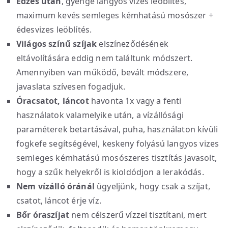
Edzés után
, gyenge langyos vizes leöblítés,
maximum kevés semleges kémhatású mosószer +
édesvizes leöblítés.
Világos színű szíjak
elszíneződésének
eltávolítására eddig nem találtunk módszert.
Amennyiben van működő, bevált módszere,
javaslata szívesen fogadjuk.
Óracsatot, láncot
havonta 1x vagy a fenti
használatok valamelyike után, a vízállósági
paraméterek betartásával, puha, használaton kívüli
fogkefe segítségével, keskeny folyású langyos vizes
semleges kémhatású mosószeres tisztítás javasolt,
hogy a szűk helyekről is kioldódjon a lerakódás.
Nem vízálló óránál
ügyeljünk, hogy csak a szíjat,
csatot, láncot érje víz.
Bőr óraszíjat
nem célszerű vízzel tisztítani, mert