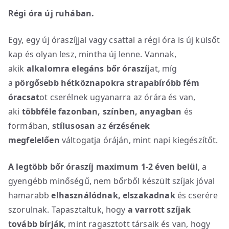
Régi óra új ruhában.
Egy, egy új óraszíjjal vagy csattal a régi óra is új külsőt
kap és olyan lesz, mintha új lenne. Vannak,
akik
alkalomra elegáns bőr óraszíj
at, míg
a
pörgősebb hétköznapokra strapabíróbb fém
óracsat
ot cserélnek ugyanarra az órára és van,
aki
többféle fazonban, színben, anyagban
és
formában,
stílusosan
az
érzésének
megfelelően
váltogatja óráján, mint napi kiegészítőt.
A legtöbb bőr óraszíj maximum 1-2 éven belül
, a
gyengébb minőségű, nem bőrből készült szíjak jóval
hamarabb
elhasználódnak, elszakadnak
és cserére
szorulnak. Tapasztaltuk, hogy
a varrott szíjak
tovább bírják
, mint ragasztott társaik és van, hogy