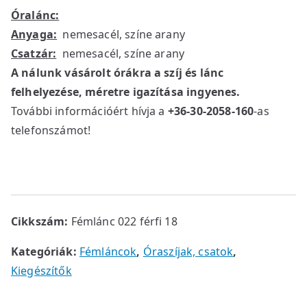
Óralánc:
Anyaga:
nemesacél, színe arany
Csatzár:
nemesacél, színe arany
A nálunk vásárolt órákra a szíj és lánc
felhelyezése, méretre igazítása ingyenes.
További információért hívja a
+36-30-2058-160
-as
telefonszámot!
Cikkszám:
Fémlánc 022 férfi 18
Kategóriák:
Fémláncok
,
Óraszíjak, csatok
,
Kiegészítők