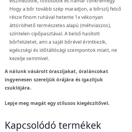
elszíneződik, foltosodik és hamar tönkremegy.
Hogy a bőr tovább szép maradjon, a bőrszíj felső
része finom ruhával hetente 1x vékonyan
áttörölhető természetes alapú (méhviaszos),
színtelen cipőpasztával. A belső hasított
bőrfelületet, ami a saját bőrével érintkezik,
egészségi és időtállósági szempontok miatt, ne
kezelje semmivel.
A nálunk vásárolt óraszíjakat, óraláncokat
ingyenesen szereljük órájára és igazítjuk
csuklójára.
Lepje meg magát egy stílusos kiegészítővel.
Kapcsolódó termékek