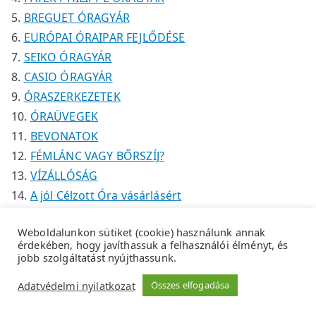
BREGUET ÓRAGYÁR
EURÓPAI ÓRAIPAR FEJLŐDÉSE
SEIKO ÓRAGYÁR
CASIO ÓRAGYÁR
ÓRASZERKEZETEK
ÓRAÜVEGEK
BEVONATOK
FÉMLÁNC VAGY BŐRSZÍJ?
VÍZÁLLÓSÁG
A jól Célzott Óra vásárlásért
Weboldalunkon sütiket (cookie) használunk annak
érdekében, hogy javíthassuk a felhasználói élményt, és
jobb szolgáltatást nyújthassunk.
Copyright © 2026
Tempus Óraszaküzlet
.
Adatkezelési
Adatvédelmi nyilatkozat
Összes elfogadása
tájékoztató