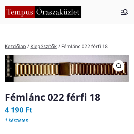
Skip
to
Tempus
Nyíregyháza
content
Órasza
küzlet
Kezdőlap
/
Kiegészítők
/ Fémlánc 022 férfi 18
Fémlánc 022 férfi 18
4 190
Ft
1 készleten