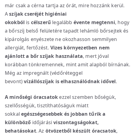
már csak a cérna tartja az órát, mire hozzánk kerül.
A
szíjak cseréjét higiéniai
okokból
is
célszerű
legalább
évente megtenni
, hogy
a bőrszíj belső felületére tapadt lehámló bőrsejtek és
kipárolgás enyészete ne okozhasson semmilyen
allergiát, fertőzést.
Vizes környezetben nem
ajánlott a bőr szíjak használata
, mert jóval
korábban tönkremennek, mint amit alapból bírnának.
Még az impregnált (védőréteggel
bevont)
vízállószíjak is elhasználódnak idővel
.
A minőségi óracsatok
ezzel szemben bőségük,
szellősségük, tisztíthatóságuk miatt
sokkal
egészségesebbek
és jobban tűrik a
különböző
időjárási
viszontagságokat,
behatásokat
. Az
ötvözetből készült óracsatok
,