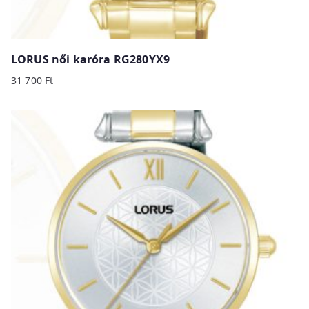
LORUS női karóra RG280YX9
31 700
Ft