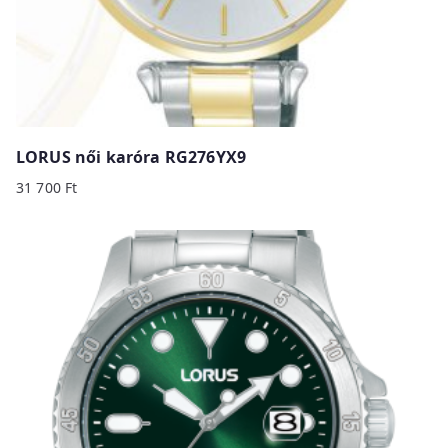
LORUS női karóra RG276YX9
31 700
Ft