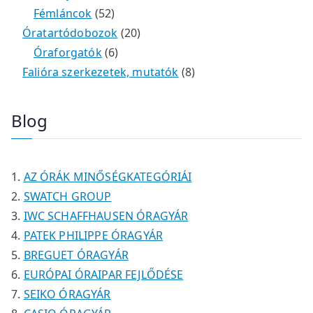
é
r
4
5
t
k
e
e
Fémláncok
52
k
m
9
2
e
2
r
r
Óratartódobozok
20
é
t
t
6
r
0
m
m
Óraforgatók
6
k
e
e
t
m
t
é
é
8
Falióra szerkezetek, mutatók
8
r
r
e
é
e
k
k
t
m
m
r
k
r
e
Blog
é
é
m
m
r
k
k
é
é
m
k
k
é
AZ ÓRÁK MINŐSÉGKATEGÓRIÁI
k
SWATCH GROUP
IWC SCHAFFHAUSEN ÓRAGYÁR
PATEK PHILIPPE ÓRAGYÁR
BREGUET ÓRAGYÁR
EURÓPAI ÓRAIPAR FEJLŐDÉSE
SEIKO ÓRAGYÁR