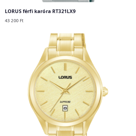
LORUS férfi karóra RT321LX9
43 200
Ft