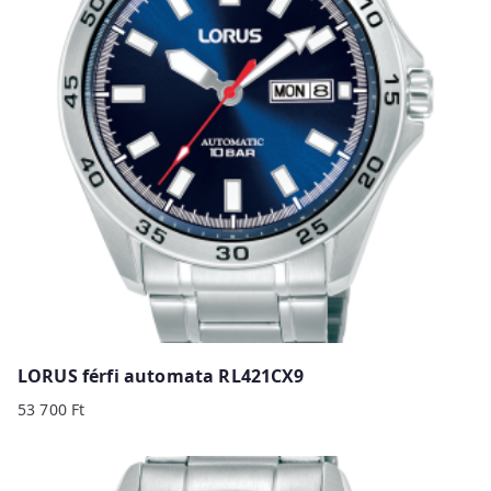
y
p
r
i
c
e
:
h
i
g
h
t
o
LORUS férfi automata RL421CX9
l
53 700
Ft
o
w