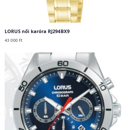
LORUS női karóra RJ294BX9
43 000
Ft