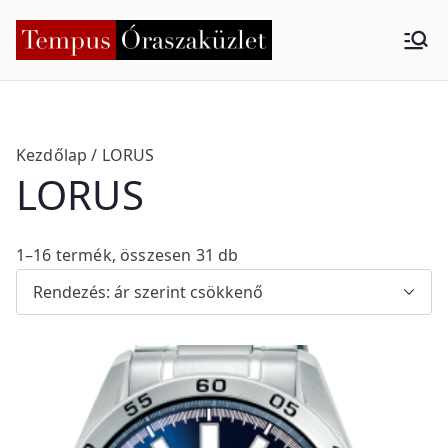
Skip
to
Tempus
Nyíregyháza
content
Órasza
küzlet
Kezdőlap
/ LORUS
LORUS
S
1–16 termék, összesen 31 db
o
r
t
e
d
b