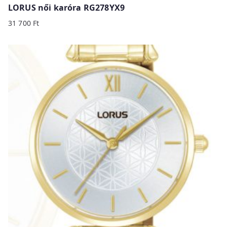
LORUS női karóra RG278YX9
31 700
Ft