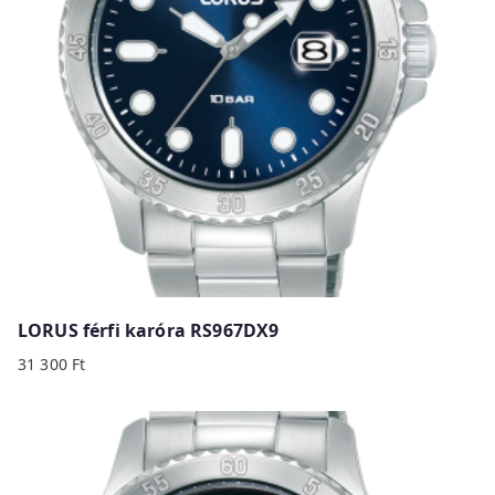
LORUS férfi karóra RS967DX9
31 300
Ft