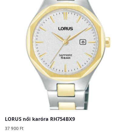
LORUS női karóra RH754BX9
37 900
Ft