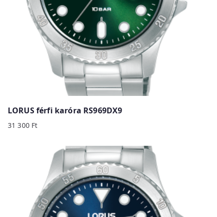
LORUS férfi karóra RS969DX9
31 300
Ft