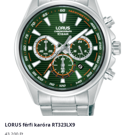
LORUS férfi karóra RT323LX9
43 200
Ft