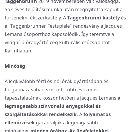
Taggenbrunn
2019 novemberében vált valósággá.
Sok éves felújítási munka után megnyitotta kapuit a
történelmi ékszerkastély. A
Taggenbrunni kastély
és
a “Taggenbrunner Festspiele” rendezvény a Jacques
Lemans Csoporthoz kapcsolódik. Így teremtve a
világhírű óragyártó cég kulturális csúcspontot
Karintiában.
Minőség
A legkiválóbb férfi és női órák gyártásában és
forgalmazásában szerzett több évtizedes
tapasztalatának köszönhetően a Jacques Lemans
a
legmagasabb színvonalú anyagokkal és
szolgáltatásokkal rendelkezik
. A
folyamatos
ellenőrzések
garantálják a legmagasabb
minőséget
minden órához
.
Az ügyfeleinkkel