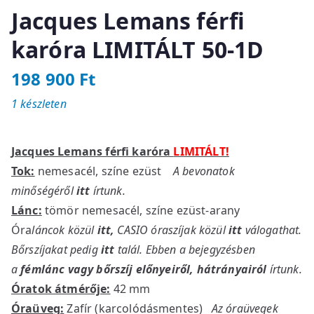
Jacques Lemans férfi
karóra LIMITÁLT 50-1D
198 900
Ft
1 készleten
Jacques Lemans férfi karóra
LIMITÁLT!
Tok:
nemesacél, színe ezüst
A bevonatok
minőségéről
itt
írtunk.
Lánc:
tömör nemesacél, színe ezüst-arany
Óra
láncok közül
itt
,
CASIO óraszíjak közül
itt
válogathat.
Bőrszíjakat pedig
itt
talál. Ebben a bejegyzésben
a
fémlánc vagy bőrszíj előnyeiről, hátrányairól
írtunk.
Óratok átmérője:
42 mm
Óraüveg:
Zafír (karcolódásmentes)
Az óraüvegek