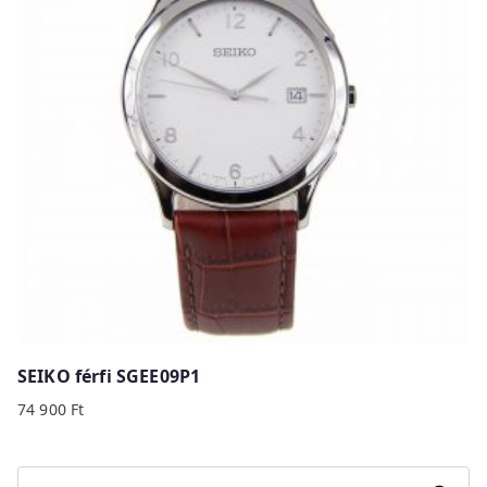
SEIKO férfi SGEE09P1
74 900
Ft