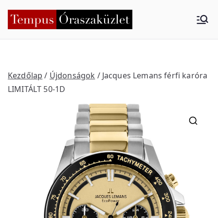
Skip
to
Tempus
Nyíregyháza
content
Órasza
küzlet
Kezdőlap
/
Újdonságok
/ Jacques Lemans férfi karóra
LIMITÁLT 50-1D