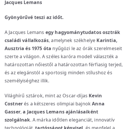
Jacques Lemans
Gyönyörűvé teszi az időt.
A Jacques Lemans
egy hagyománytudatos osztrák
családi vállalkozás
, amelynek székhelye
Karintia,
Ausztria és 1975 óta
nyűgözi le az órák szerelmeseit
szerte a világon. A széles karóra modell választék a
határozottan nőiestől a határozottan férfiasig terjed,
és az elegánstól a sportosig minden stílushoz és
személyiséghez illik.
Világhírű sztárok, mint az Oscar-díjas
Kevin
Costner
és a kétszeres olimpiai bajnok
Anna
Gasser
,
a Jacques Lemans ajánlásaiként
szolgálnak
. A márka időtlen eleganciát, innovatív
technológiát,
tartósságot képvisel
, és megfelel a