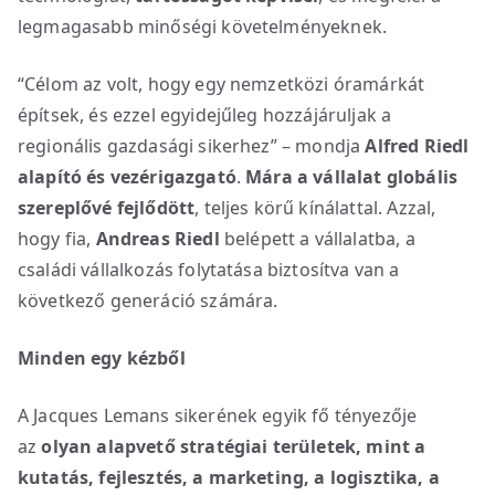
legmagasabb minőségi követelményeknek.
“Célom az volt, hogy egy nemzetközi óramárkát
építsek, és ezzel egyidejűleg hozzájáruljak a
regionális gazdasági sikerhez” – mondja
Alfred Riedl
alapító és vezérigazgató
.
Mára a vállalat globális
szereplővé fejlődött
, teljes körű kínálattal. Azzal,
hogy fia,
Andreas Riedl
belépett a vállalatba, a
családi vállalkozás folytatása biztosítva van a
következő generáció számára.
Minden egy kézből
A Jacques Lemans sikerének egyik fő tényezője
az
olyan alapvető stratégiai területek, mint a
kutatás, fejlesztés, a marketing, a logisztika, a