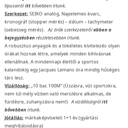
típusairól
itt
bővebben írtunk.
Szerkezet:
SEIKO analóg, Napelemes-kvarc,
kronográf (stopper mérés) – dátum – tachymeter
(sebesseg mérés).
Az órák szerkezeteiről
ebben a
bejegyzésben
részletesebben írtunk.
A robusztus anyagok és a tökéletes kivitelezés olyan
órákat hoznak létre, amelyek minden kihívásnak
ellenállnak. A mindennapi élettől a sportos
kalandokig egy Jacques Lemans óra mindig hűséges
társ lesz.
Vízállóság:
„10 bar, 100M” (Úszásra, vízi sportokra,
nem túl mély vízben való merülésre alkalmas, de
fürdésre, zuhanyzásra nem!)
A vízállóságról
itt
bővebben
írtunk.
Jótállás:
márkaképviseleti 1+1 év (gyártási
meghibásodásra)