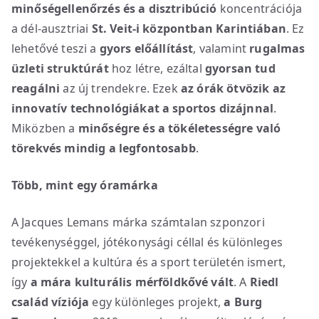
minőségellenőrzés és a disztribúció
koncentrációja
a dél-ausztriai
St. Veit-i központban Karintiában
. Ez
lehetővé teszi a
gyors előállítást
, valamint
rugalmas
üzleti struktúrát
hoz létre, ezáltal
gyorsan tud
reagálni
az új trendekre. Ezek
az órák ötvözik az
innovatív technológiákat a sportos dizájnnal
.
Miközben a
minőségre és a tökéletességre való
törekvés mindig a legfontosabb
.
Több, mint egy óramárka
A Jacques Lemans márka számtalan szponzori
tevékenységgel, jótékonysági céllal és különleges
projektekkel a kultúra és a sport területén ismert,
így
a mára
kulturális mérföldkővé vált
. A
Riedl
család víziója
egy különleges projekt,
a Burg