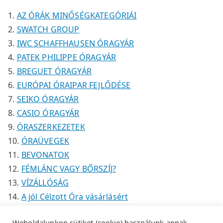
k
k
é
AZ ÓRÁK MINŐSÉGKATEGÓRIÁI
k
SWATCH GROUP
IWC SCHAFFHAUSEN ÓRAGYÁR
PATEK PHILIPPE ÓRAGYÁR
BREGUET ÓRAGYÁR
EURÓPAI ÓRAIPAR FEJLŐDÉSE
SEIKO ÓRAGYÁR
CASIO ÓRAGYÁR
ÓRASZERKEZETEK
ÓRAÜVEGEK
BEVONATOK
FÉMLÁNC VAGY BŐRSZÍJ?
VÍZÁLLÓSÁG
A jól Célzott Óra vásárlásért
Weboldalunkon sütiket (cookie) használunk annak