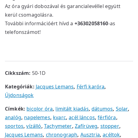
Az óra gyári dobozával és garancialevéllel együtt
kerül csomagolásra.
További információért hívd a
+36302058160
-as
telefonszámot!
Cikkszám:
50-1D
Kategóriák:
Jacques Lemans
,
Férfi karóra
,
Újdonságok
Címkék:
bicolor óra
,
limitált kiadás
,
dátumos
,
Solar
,
analóg
,
napelemes
,
kvarc
,
acél láncos
,
férfióra
,
sportos
,
vízálló
,
Tachymeter
,
Zafírüveg
,
stopper
,
Jacques Lemans
,
chronograph
,
Ausztria
,
acéltok
,