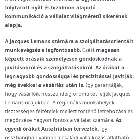
folytatott nyílt és bizalmon alapuló
kommunikáció a vállalat világméretű sikerének
alapja.
A Jacques Lemans számára a szolgáltatásorientált
munkavégzés a legfontosabb
. Ezért
magasan
képzett órásaik
személyesen gondoskodnak a
javításokról és a szolgáltatásokról
.
Az órákat a
legnagyobb gondossággal és precizitással javítják,
még évekkel a vásárlás után is.
Így garantálják,
hogy vásárlóik hosszú ideig örömüket leljék Jacques
Lemans órájukban. A regionális munkahelyek
tisztességes feltételek mellett történő létrehozása és
megőrzése nagyon fontos a vállalat számára.
Az
egyedi órákat Ausztriában tervezték
, így
összhangban vannak a családi vállalkozás átlátható