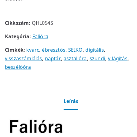
Cikkszám:
QHL054S
Kategória:
Falióra
Címkék:
kvarc
,
ébresztős
,
SEIKO
,
digitális
,
visszaszámlálás
,
naptár
,
asztalióra
,
szundi
,
világítás
,
beszélőóra
Leírás