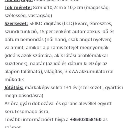
Tok mérete:
8cm x 10,2cm x 10,2cm (magasság,
szélesség, vastagság)
Szerkezet:
SEIKO digitális (LCD) kvarc, ébresztés,
szundi funkció, 15 percenként automatikus idő és
dátum bemondás (női hang, csak angol nyelven)
valamint, amikor a piramis tetejét megnyomják
(ideális azok számára, akik látási problémákkal
küzdenek), naptár (az idő és dátum kijelzője az
alapon található), világítás, 3 x AA akkumulátorral
működik
Jótállás:
márkaképviseleti 1+1 év (szerkezeti, gyártási
meghibásodásra)
Az óra gyári dobozával és garancialevéllel együtt
kerül csomagolásra.
További információért hívja a
+36302058160
-as
számot.