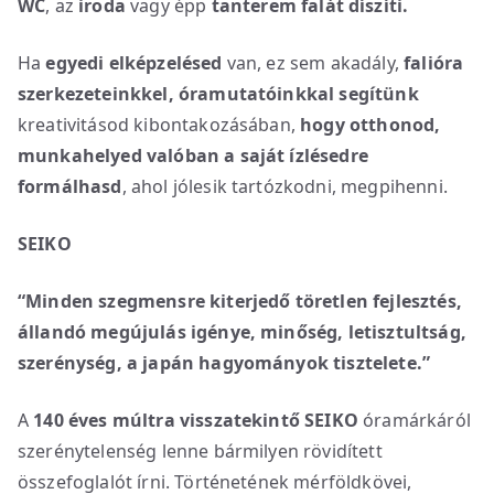
WC
, az
iroda
vagy épp
tanterem
falát díszíti.
Ha
egyedi elképzelésed
van, ez sem akadály,
falióra
szerkezeteinkkel, óramutatóinkkal segítünk
kreativitásod kibontakozásában,
hogy otthonod,
munkahelyed valóban a saját ízlésedre
formálhasd
, ahol jólesik tartózkodni, megpihenni.
SEIKO
“Minden szegmensre kiterjedő töretlen fejlesztés,
állandó megújulás igénye, minőség, letisztultság,
szerénység, a japán hagyományok tisztelete.”
A
140 éves múltra visszatekintő SEIKO
óramárkáról
szerénytelenség lenne bármilyen rövidített
összefoglalót írni. Történetének mérföldkövei,