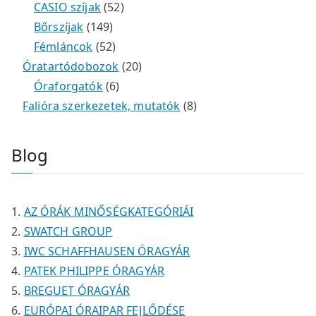
r
t
é
é
5
m
3
0
CASIO szíjak
52
m
e
k
k
1
2
é
t
t
Bőrszíjak
149
é
r
4
5
t
k
e
e
Fémláncok
52
k
m
9
2
e
2
r
r
Óratartódobozok
20
é
t
t
6
r
0
m
m
Óraforgatók
6
k
e
e
t
m
t
é
é
8
Falióra szerkezetek, mutatók
8
r
r
e
é
e
k
k
t
m
m
r
k
r
e
Blog
é
é
m
m
r
k
k
é
é
m
k
k
é
AZ ÓRÁK MINŐSÉGKATEGÓRIÁI
k
SWATCH GROUP
IWC SCHAFFHAUSEN ÓRAGYÁR
PATEK PHILIPPE ÓRAGYÁR
BREGUET ÓRAGYÁR
EURÓPAI ÓRAIPAR FEJLŐDÉSE