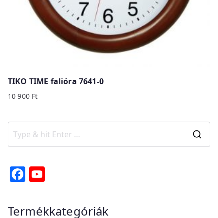
TIKO TIME falióra 7641-0
10 900
Ft
S
e
a
F
Y
r
a
o
c
c
u
Termékkategóriák
h