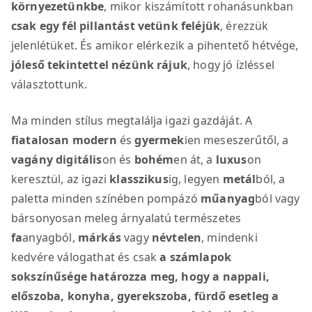
környezetünkbe
, mikor kiszámított rohanásunkban
csak egy fél pillantást vetünk feléjük
, érezzük
jelenlétüket. És amikor elérkezik a pihentető hétvége,
jóleső tekintettel nézünk rájuk
, hogy jó ízléssel
választottunk.
Ma minden stílus megtalálja igazi gazdáját. A
fiatalosan
modern
és
gyermek
ien meseszerűtől, a
vagány
digitális
on és
bohém
en át, a
luxus
on
keresztül, az igazi
klasszikus
ig, legyen
metál
ból, a
paletta minden színében pompázó
műanyag
ból vagy
bársonyosan meleg árnyalatú természetes
fa
anyagból,
márkás
vagy
névtelen
, mindenki
kedvére válogathat és csak
a számlapok
sokszínűsége határozza meg, hogy a nappali,
előszoba, konyha, gyerekszoba, fürdő esetleg a