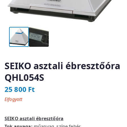
SEIKO asztali ébresztőóra
QHL054S
25 800
Ft
Elfogyott
SEIKO asztali ébresztőóra
Tok anyaga:
műanyag, színe fehér