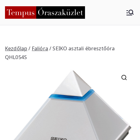
Skip
to
Tempus
Nyíregyháza
content
Órasza
küzlet
Kezdőlap
/
Falióra
/ SEIKO asztali ébresztőóra
QHL054S