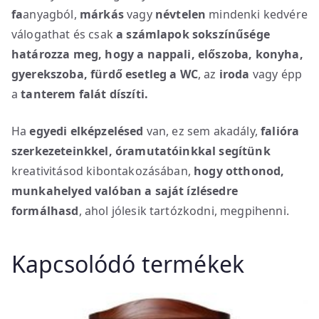
fa
anyagból,
márkás
vagy
névtelen
mindenki kedvére
válogathat és csak
a számlapok sokszínűsége
határozza meg, hogy a nappali, előszoba, konyha,
gyerekszoba, fürdő esetleg a WC
, az
iroda
vagy épp
a
tanterem
falát díszíti.
Ha
egyedi elképzelésed
van, ez sem akadály,
falióra
szerkezeteinkkel, óramutatóinkkal segítünk
kreativitásod kibontakozásában,
hogy
otthonod,
munkahelyed valóban a saját ízlésedre
formálhasd
, ahol jólesik tartózkodni, megpihenni.
Kapcsolódó termékek