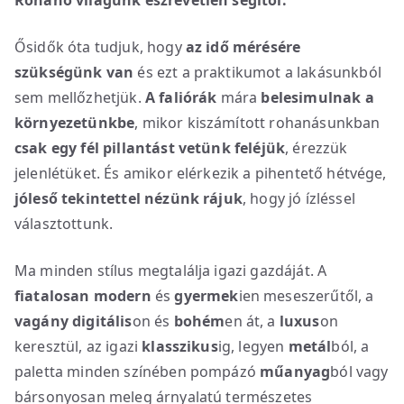
Rohanó világunk észrevétlen segítői.
Ősidők óta tudjuk, hogy
az idő mérésére
szükségünk van
és ezt a praktikumot a lakásunkból
sem mellőzhetjük.
A faliórák
mára
belesimulnak a
környezetünkbe
, mikor kiszámított rohanásunkban
csak egy fél pillantást vetünk feléjük
, érezzük
jelenlétüket. És amikor elérkezik a pihentető hétvége,
jóleső tekintettel nézünk rájuk
, hogy jó ízléssel
választottunk.
Ma minden stílus megtalálja igazi gazdáját. A
fiatalosan
modern
és
gyermek
ien meseszerűtől, a
vagány
digitális
on és
bohém
en át, a
luxus
on
keresztül, az igazi
klasszikus
ig, legyen
metál
ból, a
paletta minden színében pompázó
műanyag
ból vagy
bársonyosan meleg árnyalatú természetes