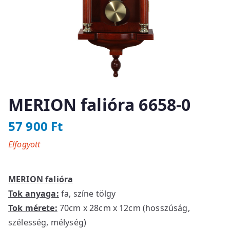
MERION falióra 6658-0
57 900
Ft
Elfogyott
MERION falióra
Tok anyaga:
fa, színe tölgy
Tok mérete:
70cm x 28cm x 12cm (hosszúság,
szélesség, mélység)