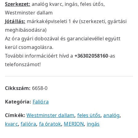
Szerkezet:
analóg kvarc, ingás, feles ütős,
Westminster dallam
Jótállás:
márkaképviseleti 1 év (szerkezeti, gyártási
meghibásodásra)
Az óra gyári dobozával és garancialevéllel együtt
kerül csomagolásra.
További információért hívd a
+36302058160
-as
telefonszámot!
Cikkszám:
6658-0
Kategória:
Falióra
Címkék:
Westminster dallam
,
feles ütős
,
analóg
,
kvarc
,
falióra
,
fa óratok
,
MERION
,
ingás