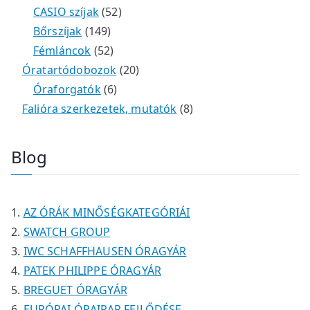
r
t
é
é
5
m
3
0
CASIO szíjak
52
m
e
k
k
1
2
é
t
t
Bőrszíjak
149
é
r
4
5
t
k
e
e
Fémláncok
52
k
m
9
2
e
2
r
r
Óratartódobozok
20
é
t
t
6
r
0
m
m
Óraforgatók
6
k
e
e
t
m
t
é
é
8
Falióra szerkezetek, mutatók
8
r
r
e
é
e
k
k
t
m
m
r
k
r
e
Blog
é
é
m
m
r
k
k
é
é
m
k
k
é
AZ ÓRÁK MINŐSÉGKATEGÓRIÁI
k
SWATCH GROUP
IWC SCHAFFHAUSEN ÓRAGYÁR
PATEK PHILIPPE ÓRAGYÁR
BREGUET ÓRAGYÁR
EURÓPAI ÓRAIPAR FEJLŐDÉSE