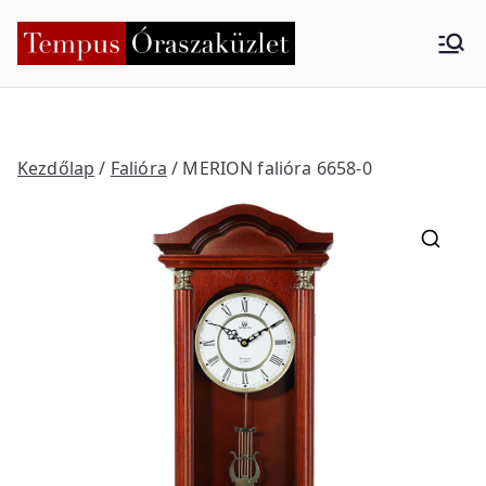
Skip
to
Tempus
Nyíregyháza
content
Órasza
küzlet
Kezdőlap
/
Falióra
/ MERION falióra 6658-0