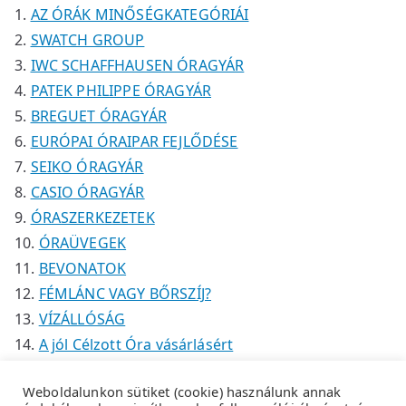
k
k
é
AZ ÓRÁK MINŐSÉGKATEGÓRIÁI
k
SWATCH GROUP
IWC SCHAFFHAUSEN ÓRAGYÁR
PATEK PHILIPPE ÓRAGYÁR
BREGUET ÓRAGYÁR
EURÓPAI ÓRAIPAR FEJLŐDÉSE
SEIKO ÓRAGYÁR
CASIO ÓRAGYÁR
ÓRASZERKEZETEK
ÓRAÜVEGEK
BEVONATOK
FÉMLÁNC VAGY BŐRSZÍJ?
VÍZÁLLÓSÁG
A jól Célzott Óra vásárlásért
Weboldalunkon sütiket (cookie) használunk annak