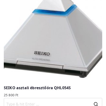
SEIKO asztali ébresztőóra QHL054S
25 800
Ft