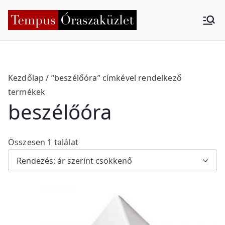
Skip
to
Tempus
Nyíregyháza
content
Órasza
küzlet
Kezdőlap
/ “beszélőóra” címkével rendelkező
termékek
beszélőóra
Összesen 1 találat