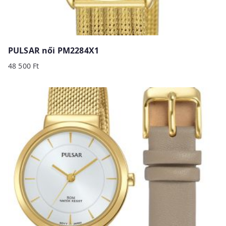
PULSAR női PM2284X1
48 500
Ft