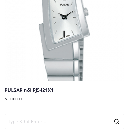
PULSAR női PJ5421X1
51 000
Ft
S