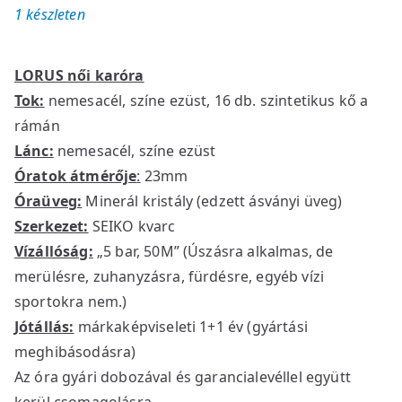
1 készleten
LORUS női karóra
Tok:
nemesacél, színe ezüst, 16 db. szintetikus kő a
rámán
Lánc:
nemesacél, színe ezüst
Óratok átmérője
:
23mm
Óraüveg:
Minerál kristály (edzett ásványi üveg)
Szerkezet:
SEIKO kvarc
Vízállóság:
„5 bar, 50M” (Úszásra alkalmas, de
merülésre, zuhanyzásra, fürdésre, egyéb vízi
sportokra nem.)
Jótállás:
márkaképviseleti 1+1 év (gyártási
meghibásodásra)
Az óra gyári dobozával és garancialevéllel együtt