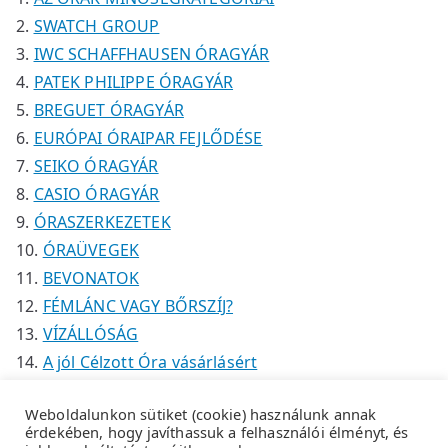
k
SWATCH GROUP
IWC SCHAFFHAUSEN ÓRAGYÁR
PATEK PHILIPPE ÓRAGYÁR
BREGUET ÓRAGYÁR
EURÓPAI ÓRAIPAR FEJLŐDÉSE
SEIKO ÓRAGYÁR
CASIO ÓRAGYÁR
ÓRASZERKEZETEK
ÓRAÜVEGEK
BEVONATOK
FÉMLÁNC VAGY BŐRSZÍJ?
VÍZÁLLÓSÁG
A jól Célzott Óra vásárlásért
Weboldalunkon sütiket (cookie) használunk annak
érdekében, hogy javíthassuk a felhasználói élményt, és