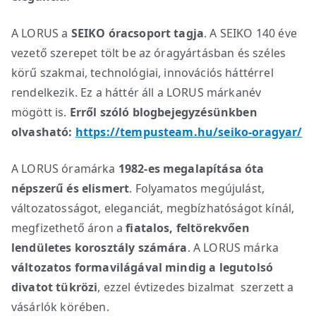
A LORUS a
SEIKO óracsoport tagja
. A SEIKO 140 éve
vezető szerepet tölt be az óragyártásban és széles
körű szakmai, technológiai, innovációs háttérrel
rendelkezik. Ez a háttér áll a LORUS márkanév
mögött is.
Erről szóló blogbejegyzésünkben
olvasható:
https://tempusteam.hu/seiko-oragyar/
A LORUS óramárka
1982-es megalapítása óta
népszerű és elismert
. Folyamatos megújulást,
változatosságot, eleganciát, megbízhatóságot kínál,
megfizethető áron a
fiatalos, feltörekvően
lendületes korosztály számára
. A LORUS márka
változatos formavilágával mindig a legutolsó
divatot tükrözi
, ezzel évtizedes bizalmat szerzett a
vásárlók körében.