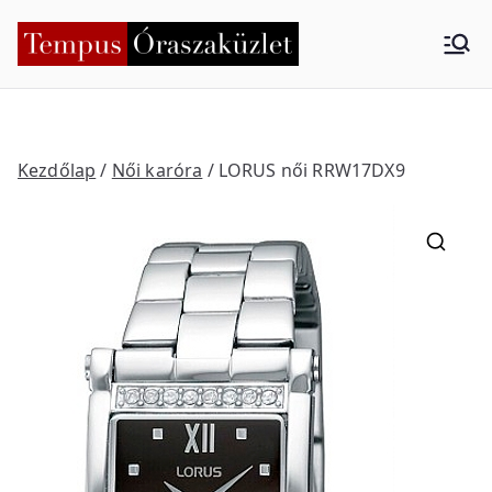
Skip
to
Tempus
Nyíregyháza
content
Órasza
küzlet
Kezdőlap
/
Női karóra
/ LORUS női RRW17DX9