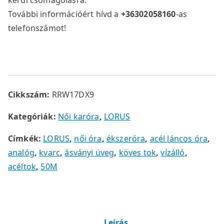
kerül csomagolásra.
További információért hívd a
+36302058160
-as
telefonszámot!
Cikkszám:
RRW17DX9
Kategóriák:
Női karóra
,
LORUS
Címkék:
LORUS
,
női óra
,
ékszeróra
,
acél láncos óra
,
analóg
,
kvarc
,
ásványi üveg
,
köves tok
,
vízálló
,
acéltok
,
50M
Leírás