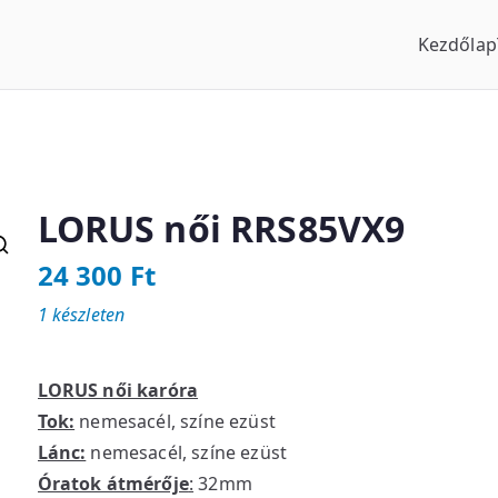
Kezdőlap
us Óraszaküzlet
LORUS női RRS85VX9
24 300
Ft
1 készleten
LORUS női karóra
Tok:
nemesacél, színe ezüst
Lánc:
nemesacél, színe ezüst
Óratok átmérője
:
32mm