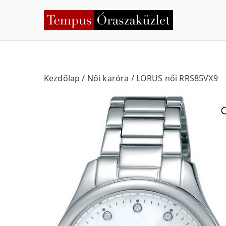
Skip
to
Temp
Nyíregyháza
content
Kezdőlap
/
Női karóra
/ LORUS női RRS85VX9