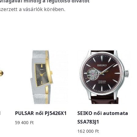
világával mindig a legutolsó divatot
szerzett a vásárlók körében.
1
PULSAR női PJ5426X1
SEIKO női automata
SSA783J1
59 400
Ft
162 000
Ft