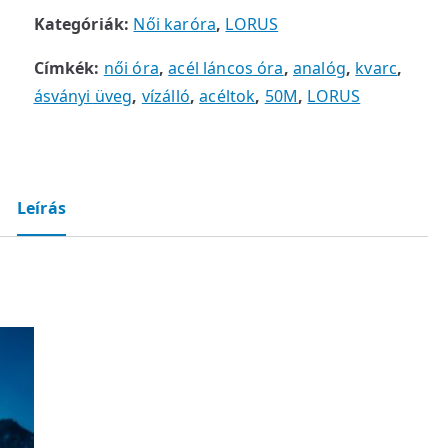
Kategóriák:
Női karóra
,
LORUS
Címkék:
női óra
,
acél láncos óra
,
analóg
,
kvarc
,
ásványi üveg
,
vízálló
,
acéltok
,
50M
,
LORUS
Leírás