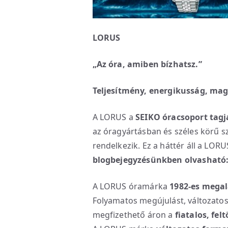
LORUS
„Az óra, amiben bízhatsz.”
Teljesítmény, energikusság, mag
A LORUS a
SEIKO óracsoport tagj
az óragyártásban és széles körű sz
rendelkezik. Ez a háttér áll a LO
blogbejegyzésünkben olvasható
A LORUS óramárka
1982-es megal
Folyamatos megújulást, változatos
megfizethető áron a
fiatalos, fe