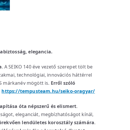
abiztosság, elegancia.
a
. A SEIKO 140 éve vezető szerepet tölt be
akmai, technológiai, innovációs háttérrel
RUS márkanév mögött is.
Erről szóló
:
https://tempusteam.hu/seiko-oragyar/
apítása óta népszerű és elismert
.
ságot, eleganciát, megbízhatóságot kínál,
ltörekvően lendületes korosztály számára
.