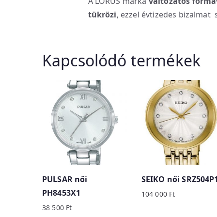
A LORUS márka
változatos forma
tükrözi
, ezzel évtizedes bizalmat 
Kapcsolódó termékek
PULSAR női
SEIKO női SRZ504P
PH8453X1
104 000
Ft
38 500
Ft