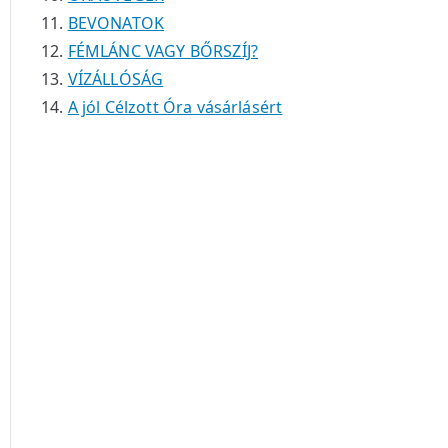
BEVONATOK
FÉMLÁNC VAGY BŐRSZÍJ?
VÍZÁLLÓSÁG
A jól Célzott Óra vásárlásért