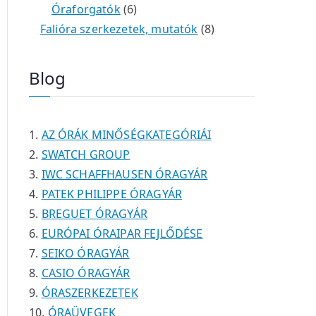
é
t
t
6
r
0
m
m
Óraforgatók
6
k
e
e
t
m
t
é
é
8
Falióra szerkezetek, mutatók
8
r
r
e
é
e
k
k
t
m
m
r
k
r
e
Blog
é
é
m
m
r
k
k
é
é
m
k
k
é
AZ ÓRÁK MINŐSÉGKATEGÓRIÁI
k
SWATCH GROUP
IWC SCHAFFHAUSEN ÓRAGYÁR
PATEK PHILIPPE ÓRAGYÁR
BREGUET ÓRAGYÁR
EURÓPAI ÓRAIPAR FEJLŐDÉSE
SEIKO ÓRAGYÁR
CASIO ÓRAGYÁR
ÓRASZERKEZETEK
ÓRAÜVEGEK