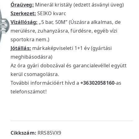
Óraüveg:
Minerál kristály (edzett ásványi üveg)
Szerkezet:
SEIKO kvarc
Vízállóság:
„5 bar, 50M” (Úszásra alkalmas, de
merülésre, zuhanyzásra, fürdésre, egyéb vízi
sportokra nem.)
Jótállás:
márkaképviseleti 1+1 év (gyártási
meghibásodásra)
Az óra gyári dobozával és garancialevéllel együtt
kerül csomagolásra.
További információért hívd a
+36302058160
-as
telefonszámot!
Cikkszám:
RRS85VX9