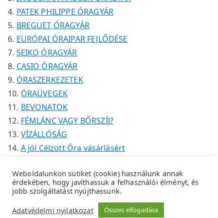
PATEK PHILIPPE ÓRAGYÁR
BREGUET ÓRAGYÁR
EURÓPAI ÓRAIPAR FEJLŐDÉSE
SEIKO ÓRAGYÁR
CASIO ÓRAGYÁR
ÓRASZERKEZETEK
ÓRAÜVEGEK
BEVONATOK
FÉMLÁNC VAGY BŐRSZÍJ?
VÍZÁLLÓSÁG
A jól Célzott Óra vásárlásért
Weboldalunkon sütiket (cookie) használunk annak
érdekében, hogy javíthassuk a felhasználói élményt, és
jobb szolgáltatást nyújthassunk.
Copyright © 2026
Tempus Óraszaküzlet
.
Adatkezelési
Adatvédelmi nyilatkozat
Összes elfogadása
tájékoztató