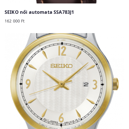
SEIKO női automata SSA783J1
162 000
Ft