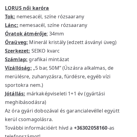
LORUS női karóra
Tok:
nemesacél, színe rózsaarany
Lánc:
nemesacél, színe rózsaarany
Óratok átmérője
:
34mm
Óraüveg:
Minerál kristály (edzett ásványi üveg)
Szerkezet:
SEIKO kvarc
Számlap:
grafikai mintázat
Vízállóság:
„5 bar, 50M” (Úszásra alkalmas, de
merülésre, zuhanyzásra, fürdésre, egyéb vízi
sportokra nem.)
Jótállás:
márkaképviseleti 1+1 év (gyártási
meghibásodásra)
Az óra gyári dobozával és garancialevéllel együtt
kerül csomagolásra.
További információért hívd a
+36302058160
-as
telefonszámot!