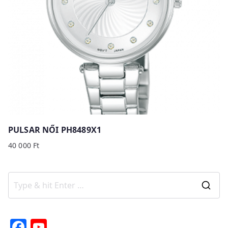
PULSAR NŐI PH8489X1
40 000
Ft
S
e
a
F
Y