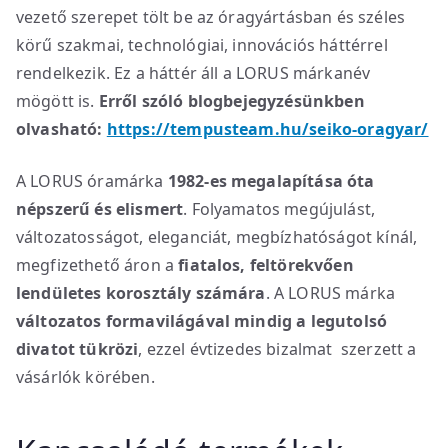
vezető szerepet tölt be az óragyártásban és széles
körű szakmai, technológiai, innovációs háttérrel
rendelkezik. Ez a háttér áll a LORUS márkanév
mögött is.
Erről szóló blogbejegyzésünkben
olvasható:
https://tempusteam.hu/seiko-oragyar/
A LORUS óramárka
1982-es megalapítása óta
népszerű és elismert
. Folyamatos megújulást,
változatosságot, eleganciát, megbízhatóságot kínál,
megfizethető áron a
fiatalos, feltörekvően
lendületes korosztály számára
. A LORUS márka
változatos formavilágával mindig a legutolsó
divatot tükrözi
, ezzel évtizedes bizalmat szerzett a
vásárlók körében.