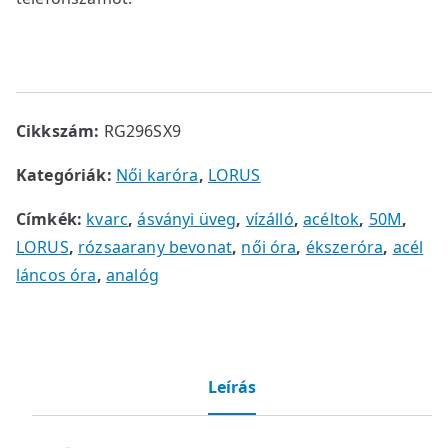
Cikkszám:
RG296SX9
Kategóriák:
Női karóra
,
LORUS
Címkék:
kvarc
,
ásványi üveg
,
vízálló
,
acéltok
,
50M
,
LORUS
,
rózsaarany bevonat
,
női óra
,
ékszeróra
,
acél
láncos óra
,
analóg
Leírás