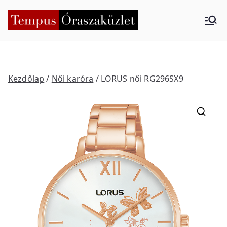
Skip
to
Tempus
Nyíregyháza
content
Órasza
küzlet
Kezdőlap
/
Női karóra
/ LORUS női RG296SX9