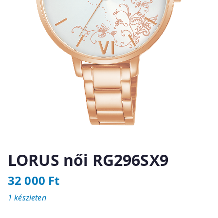
LORUS női RG296SX9
32 000
Ft
1 készleten