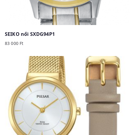
SEIKO női SXDG94P1
83 000
Ft