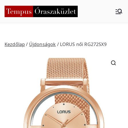
Skip
to
Tempus
Nyíregyháza
content
Órasza
küzlet
Kezdőlap
/
Újdonságok
/ LORUS női RG272SX9