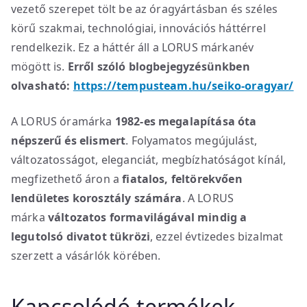
vezető szerepet tölt be az óragyártásban és széles
körű szakmai, technológiai, innovációs háttérrel
rendelkezik. Ez a háttér áll a LORUS márkanév
mögött is.
Erről szóló blogbejegyzésünkben
olvasható:
https://tempusteam.hu/seiko-oragyar/
A LORUS óramárka
1982-es megalapítása óta
népszerű és elismert
. Folyamatos megújulást,
változatosságot, eleganciát, megbízhatóságot kínál,
megfizethető áron a
fiatalos, feltörekvően
lendületes korosztály számára
. A LORUS
márka
változatos formavilágával mindig a
legutolsó divatot tükrözi
, ezzel évtizedes bizalmat
szerzett a vásárlók körében.
Kapcsolódó termékek