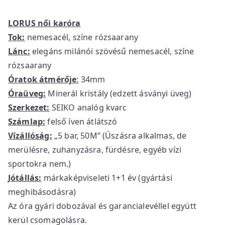
LORUS női karóra
Tok:
nemesacél, színe rózsaarany
Lánc:
elegáns milánói szövésű nemesacél, színe
rózsaarany
Óratok átmérője
:
34mm
Óraüveg:
Minerál kristály (edzett ásványi üveg)
Szerkezet:
SEIKO analóg kvarc
Számlap:
felső íven átlátszó
Vízállóság:
„5 bar, 50M” (Úszásra alkalmas, de
merülésre, zuhanyzásra, fürdésre, egyéb vízi
sportokra nem.)
Jótállás:
márkaképviseleti 1+1 év (gyártási
meghibásodásra)
Az óra gyári dobozával és garancialevéllel együtt
kerül csomagolásra.