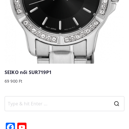
SEIKO női SUR719P1
69 900
Ft
S
e
a
F
Y