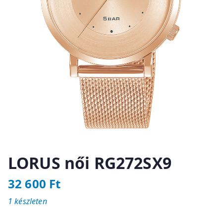
LORUS női RG272SX9
32 600
Ft
1 készleten