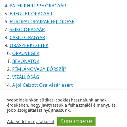
PATEK PHILIPPE ÓRAGYÁR
BREGUET ÓRAGYÁR
EURÓPAI ÓRAIPAR FEJLŐDÉSE
SEIKO ÓRAGYÁR
CASIO ÓRAGYÁR
ÓRASZERKEZETEK
ÓRAÜVEGEK
BEVONATOK
FÉMLÁNC VAGY BŐRSZÍJ?
VÍZÁLLÓSÁG
A jól Célzott Óra vásárlásért
Weboldalunkon sütiket (cookie) használunk annak
érdekében, hogy javíthassuk a felhasználói élményt, és
jobb szolgáltatást nyújthassunk.
Copyright © 2026
Tempus Óraszaküzlet
.
Adatkezelési
Adatvédelmi nyilatkozat
Összes elfogadása
tájékoztató