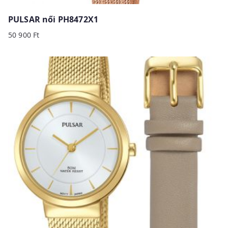
PULSAR női PH8472X1
50 900
Ft