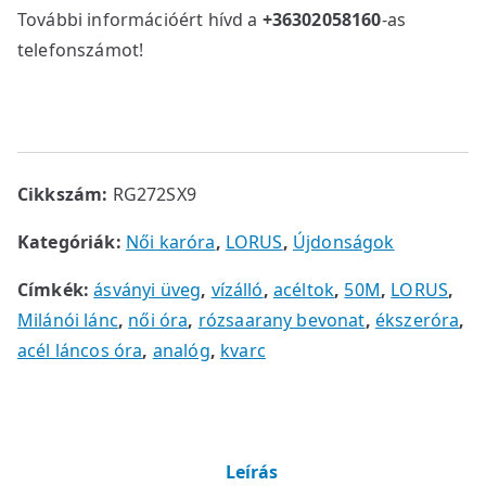
További információért hívd a
+36302058160
-as
telefonszámot!
Cikkszám:
RG272SX9
Kategóriák:
Női karóra
,
LORUS
,
Újdonságok
Címkék:
ásványi üveg
,
vízálló
,
acéltok
,
50M
,
LORUS
,
Milánói lánc
,
női óra
,
rózsaarany bevonat
,
ékszeróra
,
acél láncos óra
,
analóg
,
kvarc
Leírás