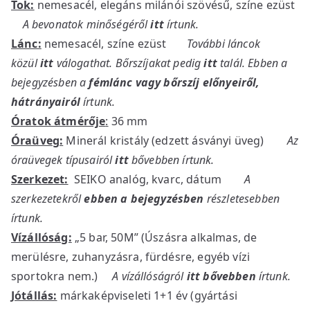
Tok:
nemesacél, elegáns milánói szövésű, színe ezüst
A bevonatok minőségéről
itt
írtunk.
Lánc:
nemesacél, színe ezüst
További láncok
közül
itt
válogathat. Bőrszíjakat pedig
itt
talál. Ebben a
bejegyzésben a
fémlánc vagy bőrszíj előnyeiről,
hátrányairól
írtunk.
Óratok átmérője
:
36 mm
Óraüveg:
Minerál kristály (edzett ásványi üveg)
Az
óraüvegek típusairól
itt
bővebben írtunk.
Szerkezet:
SEIKO analóg, kvarc, dátum
A
szerkezetekről
ebben a bejegyzésben
részletesebben
írtunk.
Vízállóság:
„5 bar, 50M” (Úszásra alkalmas, de
merülésre, zuhanyzásra, fürdésre, egyéb vízi
sportokra nem.)
A vízállóságról
itt bővebben
írtunk.
Jótállás:
márkaképviseleti 1+1 év (gyártási