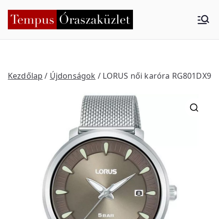
Skip
to
Tempus
Nyíregyháza
content
Órasza
küzlet
Kezdőlap
/
Újdonságok
/ LORUS női karóra RG801DX9