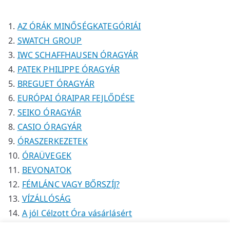
k
k
é
é
m
k
k
é
AZ ÓRÁK MINŐSÉGKATEGÓRIÁI
k
SWATCH GROUP
IWC SCHAFFHAUSEN ÓRAGYÁR
PATEK PHILIPPE ÓRAGYÁR
BREGUET ÓRAGYÁR
EURÓPAI ÓRAIPAR FEJLŐDÉSE
SEIKO ÓRAGYÁR
CASIO ÓRAGYÁR
ÓRASZERKEZETEK
ÓRAÜVEGEK
BEVONATOK
FÉMLÁNC VAGY BŐRSZÍJ?
VÍZÁLLÓSÁG
A jól Célzott Óra vásárlásért