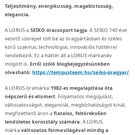
Teljesítmény, energikusság, magabiztosság,
elegancia.
A LORUS a
SEIKO óracsoport tagja
. A SEIKO 140 éve
vezető szerepet tölt be az óragyártásban és széles
körű szakmai, technológiai, innovációs háttérrel
rendelkezik. Ez a háttér áll a LORUS márkanév
mögött is.
Erről szóló blogbejegyzésünkben
olvasható:
https://tempusteam.hu/seiko-oragyar/
A LORUS óramárka
1982-es megalapítása óta
népszerű és elismert
. Folyamatos megújulást,
változatosságot, eleganciát, megbízhatóságot kínál,
megfizethető áron a
fiatalos, feltörekvően
lendületes korosztály számára
. A LORUS
márka
változatos formavilágával mindig a