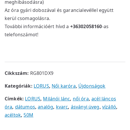
meghibásodásra)
Az óra gyári dobozával és garancialevéllel együtt
kerül csomagolásra.
További információért hívd a
+36302058160
-as
telefonszámot!
Cikkszám:
RG801DX9
Kategóriák:
LORUS
,
Női karóra
,
Újdonságok
Címkék:
LORUS
,
Milánói lánc
,
női óra
,
acél láncos
óra
,
dátumos
,
analóg
,
kvarc
,
ásványi üveg
,
vízálló
,
acéltok
,
50M