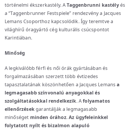
történelmi ékszerkastély. A
Taggenbrunni kastély
és
a “Taggenbrunner Festspiele” rendezvény a Jacques
Lemans Csoporthoz kapcsolódik. Így teremtve a
világhírű óragyártó cég kulturális csúcspontot
Karintiában.
Minőség
A legkiválóbb férfi és női órák gyártásában és
forgalmazásában szerzett több évtizedes
tapasztalatának köszönhetően a Jacques Lemans
a
legmagasabb színvonalú anyagokkal és
szolgáltatásokkal rendelkezik
. A
folyamatos
ellenőrzések
garantálják a legmagasabb
minőséget
minden órához
.
Az ügyfeleinkkel
folytatott nyílt és bizalmon alapuló