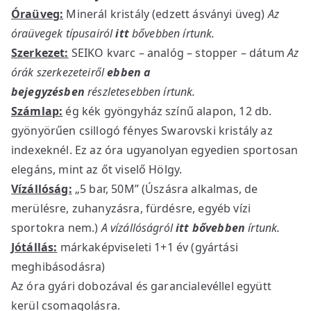
Óraüveg:
Minerál kristály (edzett ásványi üveg)
Az
óraüvegek típusairól
itt
bővebben írtunk.
Szerkezet:
SEIKO kvarc – analóg – stopper – dátum
Az
órák szerkezeteiről
ebben a
bejegyzésben
részletesebben írtunk.
Számlap:
ég kék gyöngyház színű alapon, 12 db.
gyönyörűen csillogó fényes Swarovski kristály az
indexeknél. Ez az óra ugyanolyan egyedien sportosan
elegáns, mint az őt viselő Hölgy.
Vízállóság:
„5 bar, 50M” (Úszásra alkalmas, de
merülésre, zuhanyzásra, fürdésre, egyéb vízi
sportokra nem.)
A vízállóságról
itt bővebben
írtunk.
Jótállás:
márkaképviseleti 1+1 év (gyártási
meghibásodásra)
Az óra gyári dobozával és garancialevéllel együtt
kerül csomagolásra.