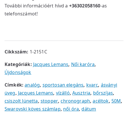
További információért hívd a
+36302058160
-as
telefonszámot!
Cikkszám:
1-2151C
Kategóriák:
Jacques Lemans
,
Női karóra
,
Újdonságok
Címkék:
analóg
,
sportosan elegáns
,
kvarc
,
ásványi
üveg
,
Jacques Lemans
,
vízálló
,
Ausztria
,
bőrszíjas
,
csiszolt lünetta
,
stopper
,
chronograph
,
acéltok
,
50M
,
Swarovski köves számlap
,
női óra
,
dátum