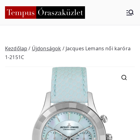
Skip
to
Tempus
Nyíregyháza
content
Órasza
küzlet
Kezdőlap
/
Újdonságok
/ Jacques Lemans női karóra
1-2151C