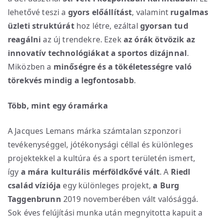
lehetővé teszi a
gyors előállítást
, valamint
rugalmas
üzleti struktúrát
hoz létre, ezáltal
gyorsan tud
reagálni
az új trendekre. Ezek
az órák ötvözik az
innovatív technológiákat a sportos dizájnnal
.
Miközben a
minőségre és a tökéletességre való
törekvés mindig a legfontosabb
.
Több, mint egy óramárka
A Jacques Lemans márka számtalan szponzori
tevékenységgel, jótékonysági céllal és különleges
projektekkel a kultúra és a sport területén ismert,
így
a mára
kulturális mérföldkővé vált
. A
Riedl
család víziója
egy különleges projekt,
a Burg
Taggenbrunn
2019 novemberében vált valósággá.
Sok éves felújítási munka után megnyitotta kapuit a