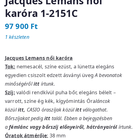
Jacques Lemans női
karóra 1-2151C
97 900
Ft
1 készleten
Jacques Lemans női karóra
Tok:
nemesacél, színe ezüst, a lünetta elegáns
egyedien csiszolt edzett ásványi üveg
A bevonatok
minőségéről
itt
írtunk.
Szíj:
valódi rendkívül puha bőr, elegáns bélelt –
varrott, színe ég kék, kígyómintás Óra
láncok
közül
itt
,
CASIO óraszíjak közül
itt
válogathat.
Bőrszíjakat pedig
itt
talál. Ebben a bejegyzésben
a
fémlánc vagy bőrszíj előnyeiről, hátrányairól
írtunk.
Óratok átmérője
:
38 mm