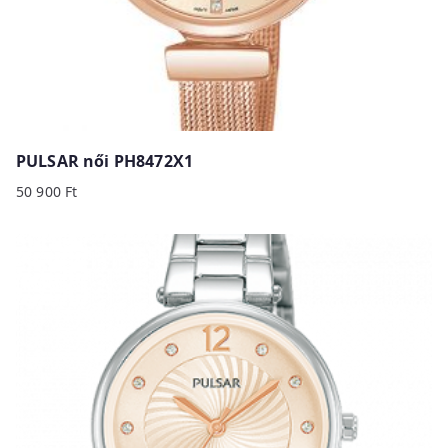
PULSAR női PH8472X1
50 900
Ft