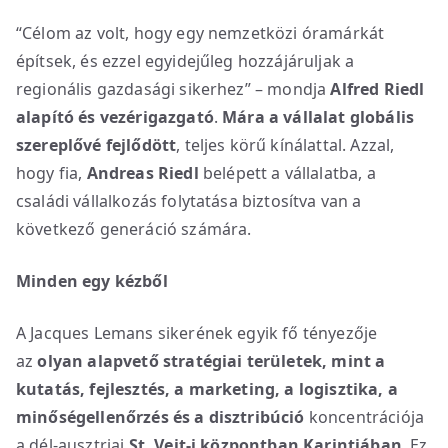
“Célom az volt, hogy egy nemzetközi óramárkát
építsek, és ezzel egyidejűleg hozzájáruljak a
regionális gazdasági sikerhez” – mondja
Alfred Riedl
alapító és vezérigazgató
.
Mára a vállalat globális
szereplővé fejlődött
, teljes körű kínálattal. Azzal,
hogy fia,
Andreas Riedl
belépett a vállalatba, a
családi vállalkozás folytatása biztosítva van a
következő generáció számára.
Minden egy kézből
A Jacques Lemans sikerének egyik fő tényezője
az
olyan alapvető stratégiai területek, mint a
kutatás, fejlesztés, a marketing, a logisztika, a
minőségellenőrzés és a disztribúció
koncentrációja
a dél-ausztriai
St. Veit-i központban Karintiában
. Ez