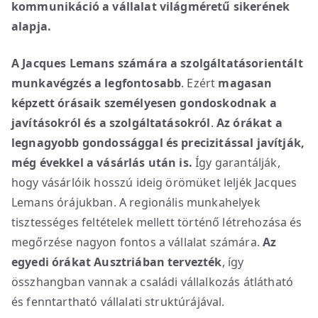
kommunikáció a vállalat világméretű sikerének
alapja.
A Jacques Lemans számára a szolgáltatásorientált
munkavégzés a legfontosabb
. Ezért
magasan
képzett órásaik
személyesen gondoskodnak a
javításokról és a szolgáltatásokról
.
Az órákat a
legnagyobb gondossággal és precizitással javítják,
még évekkel a vásárlás után is.
Így garantálják,
hogy vásárlóik hosszú ideig örömüket leljék Jacques
Lemans órájukban. A regionális munkahelyek
tisztességes feltételek mellett történő létrehozása és
megőrzése nagyon fontos a vállalat számára.
Az
egyedi órákat Ausztriában tervezték
, így
összhangban vannak a családi vállalkozás átlátható
és fenntartható vállalati struktúrájával.