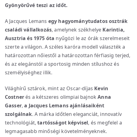
Gyönyörűvé teszi az időt.
A Jacques Lemans
egy hagyománytudatos osztrák
családi vállalkozás
, amelynek székhelye
Karintia,
Ausztria és 1975 óta
nyűgözi le az órák szerelmeseit
szerte a világon. A széles karóra modell választék a
határozottan nőiestől a határozottan férfiasig terjed,
és az elegánstól a sportosig minden stílushoz és
személyiséghez illik.
Világhírű sztárok, mint az Oscar-díjas
Kevin
Costner
és a kétszeres olimpiai bajnok
Anna
Gasser
,
a Jacques Lemans ajánlásaiként
szolgálnak
. A márka időtlen eleganciát, innovatív
technológiát,
tartósságot képvisel
, és megfelel a
legmagasabb minőségi követelményeknek.