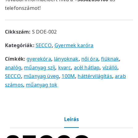
telefonszámot!
Cikkszám:
S DOE-002
Kategóriák:
SECCO
,
Gyermek karóra
Címkék:
gyerekóra
,
lányoknak
,
női óra
,
fiúknak
,
analóg
,
műanyag szíj
,
kvarc
,
acél hátlap
,
vízálló
,
SECCO
,
műanyag üveg
,
100M
,
háttérvilágítás
,
arab
számos
,
műanyag tok
Leírás