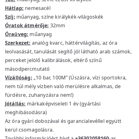
Hátlap:
nemesacél
Szíj:
műanyag, színe királykék-világoskék
Óratok átmérője:
32mm
Óraüveg:
műanyag
Szerkezet:
analóg kvarc, háttérvilágítás, az óra
leolvasását, tanulását segítő jól látható arab számok,
perceket jelölő kalibrálások, eltérő színű
másodpercmutató
Vízállóság:
„10 bar, 100M” (Úszásra, vízi sportokra,
nem túl mély vízben való merülésre alkalmas, de
fürdésre, zuhanyzásra nem!)
Jótállás:
márkaképviseleti 1 év (gyártási
meghibásodásra)
Az óra gyári dobozával és garancialevéllel együtt
kerül csomagolásra.
További információért hívd a
+36302058160
-as