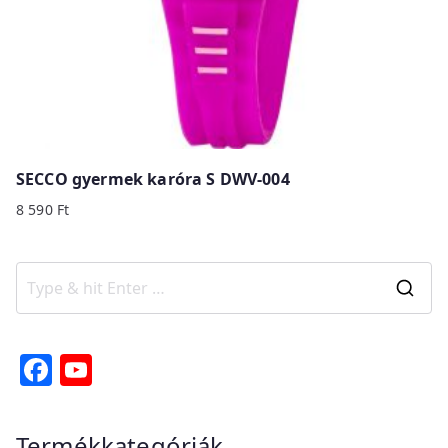
SECCO gyermek karóra S DWV-004
8 590
Ft
S
e
a
F
Y
r
a
o
c
c
u
Termékkategóriák
h