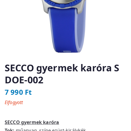
SECCO gyermek karóra S
DOE-002
7 990
Ft
Elfogyott
SECCO gyermek karóra
Tok:
műanyag, színe ezüst-királykék