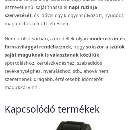
észrevétlenül sajátíthassa el
napi rutinja
szervezését
, és idővel egy kiegyensúlyozott, nyugodt,
magabiztos felnőtt lehessen.
Nem utolsó sorban, a modellek olyan
modern szín és
formavilággal rendelkeznek
, hogy
sokszor a szülők
saját maguknak is választanak közülük
sportoláshoz, kertészkedéshez, szabadidős
tevékenységhez, nyaraláshoz, stb., ahová nem
szeretnének drágább, értékesebb időmérőt
magukkal vinni.
Kapcsolódó termékek