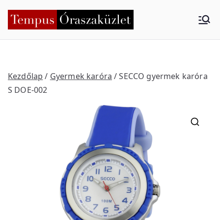
Skip
to
Tempus
Nyíregyháza
content
Órasza
küzlet
Kezdőlap
/
Gyermek karóra
/ SECCO gyermek karóra
S DOE-002