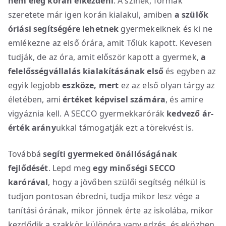
nem elég korán elkezdeni
. A színek, formák
szeretete már igen korán kialakul, amiben
a szülők
óriási segítségére lehetnek
gyermekeiknek és ki ne
emlékezne az első órára, amit Tőlük kapott. Kevesen
tudják, de az óra, amit először kapott a gyermek,
a
felelősségvállalás kialakításának első
és egyben az
egyik legjobb
eszköze, mert
ez az első olyan tárgy az
életében, ami
értéket képvisel számára
, és amire
vigyáznia kell. A SECCO gyermekkarórák
kedvező ár-
érték arány
ukkal támogatják ezt a törekvést is.
Továbbá
segíti gyermeked
önállóságának
fejlődését
. Lepd meg
egy minőségi SECCO
karórával
, hogy a jövőben szülői segítség nélkül is
tudjon pontosan ébredni, tudja mikor lesz vége a
tanítási órának, mikor jönnek érte az iskolába, mikor
kezdődik a szakkör, különóra vagy edzés, és eközben