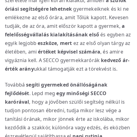
szeretete már igen korán kialakul, amiben
a szülők
óriási segítségére lehetnek
gyermekeiknek és ki ne
emlékezne az első órára, amit Tőlük kapott. Kevesen
tudják, de az óra, amit először kapott a gyermek,
a
felelősségvállalás kialakításának első
és egyben az
egyik legjobb
eszköze, mert
ez az első olyan tárgy az
életében, ami
értéket képvisel számára
, és amire
vigyáznia kell. A SECCO gyermekkarórák
kedvező ár-
érték arány
ukkal támogatják ezt a törekvést is.
Továbbá
segíti gyermeked
önállóságának
fejlődését
. Lepd meg
egy minőségi SECCO
karórával
, hogy a jövőben szülői segítség nélkül is
tudjon pontosan ébredni, tudja mikor lesz vége a
tanítási órának, mikor jönnek érte az iskolába, mikor
kezdődik a szakkör, különóra vagy edzés, és eközben
észrevétlenül sajátíthassa el
napi rutinja