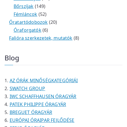
m
e
k
k
1
2
é
t
t
Bőrszíjak
149
é
r
4
5
t
k
e
e
Fémláncok
52
k
m
9
2
e
2
r
r
Óratartódobozok
20
é
t
t
6
r
0
m
m
Óraforgatók
6
k
e
e
t
m
t
é
é
8
Falióra szerkezetek, mutatók
8
r
r
e
é
e
k
k
t
m
m
r
k
r
e
Blog
é
é
m
m
r
k
k
é
é
m
k
k
é
AZ ÓRÁK MINŐSÉGKATEGÓRIÁI
k
SWATCH GROUP
IWC SCHAFFHAUSEN ÓRAGYÁR
PATEK PHILIPPE ÓRAGYÁR
BREGUET ÓRAGYÁR
EURÓPAI ÓRAIPAR FEJLŐDÉSE