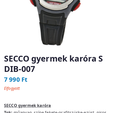
SECCO gyermek karóra S
DIB-007
7 990
Ft
Elfogyott
SECCO gyermek karóra
Tok:
műanyag, színe fekete-grafitszürke-ezüst, piros