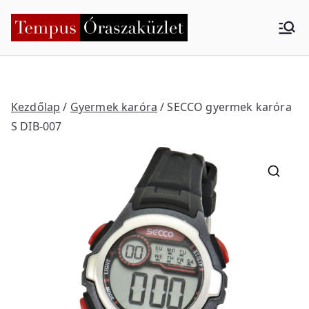
Skip
to
Tempus
Nyíregyháza
content
Órasza
küzlet
Kezdőlap
/
Gyermek karóra
/ SECCO gyermek karóra
S DIB-007