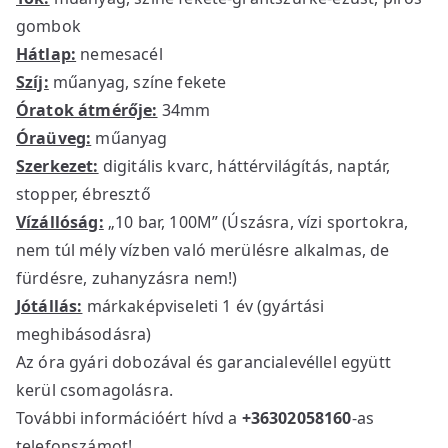
gombok
Hátlap:
nemesacél
Szíj:
műanyag, színe fekete
Óratok átmérője:
34mm
Óraüveg:
műanyag
Szerkezet:
digitális kvarc, háttérvilágítás, naptár,
stopper, ébresztő
Vízállóság:
„10 bar, 100M” (Úszásra, vízi sportokra,
nem túl mély vízben való merülésre alkalmas, de
fürdésre, zuhanyzásra nem!)
Jótállás:
márkaképviseleti 1 év (gyártási
meghibásodásra)
Az óra gyári dobozával és garancialevéllel együtt
kerül csomagolásra.
További információért hívd a
+36302058160
-as
telefonszámot!