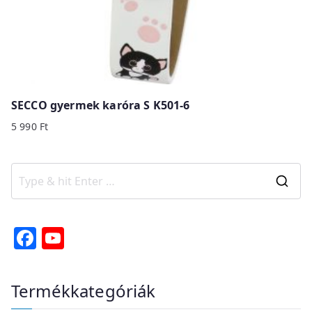
SECCO gyermek karóra S K501-6
5 990
Ft
S
e
a
F
Y
r
a
o
c
c
u
Termékkategóriák
h
e
T
f