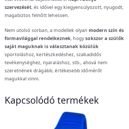
szervezését
, és idővel egy kiegyensúlyozott, nyugodt,
magabiztos felnőtt lehessen.
Nem utolsó sorban, a modellek olyan
modern szín és
formavilággal rendelkeznek
, hogy
sokszor a szülők
saját maguknak is választanak közülük
sportoláshoz, kertészkedéshez, szabadidős
tevékenységhez, nyaraláshoz, stb., ahová nem
szeretnének drágább, értékesebb időmérőt
magukkal vinni.
Kapcsolódó termékek