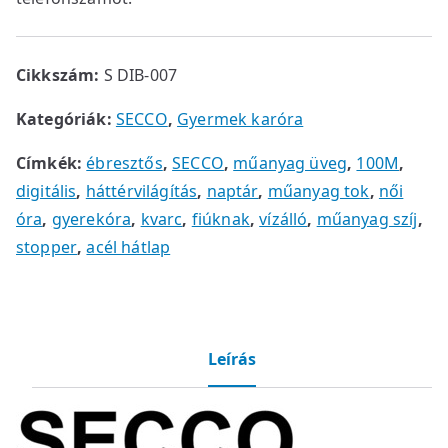
Cikkszám:
S DIB-007
Kategóriák:
SECCO
,
Gyermek karóra
Címkék:
ébresztős
,
SECCO
,
műanyag üveg
,
100M
,
digitális
,
háttérvilágítás
,
naptár
,
műanyag tok
,
női
óra
,
gyerekóra
,
kvarc
,
fiúknak
,
vízálló
,
műanyag szíj
,
stopper
,
acél hátlap
Leírás