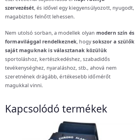
szervezését
, és idővel egy kiegyensúlyozott, nyugodt,
magabiztos felnőtt lehessen.
Nem utolsó sorban, a modellek olyan
modern szín és
formavilággal rendelkeznek
, hogy
sokszor a szülők
saját maguknak is választanak közülük
sportoláshoz, kertészkedéshez, szabadidős
tevékenységhez, nyaraláshoz, stb., ahová nem
szeretnének drágább, értékesebb időmérőt
magukkal vinni.
Kapcsolódó termékek