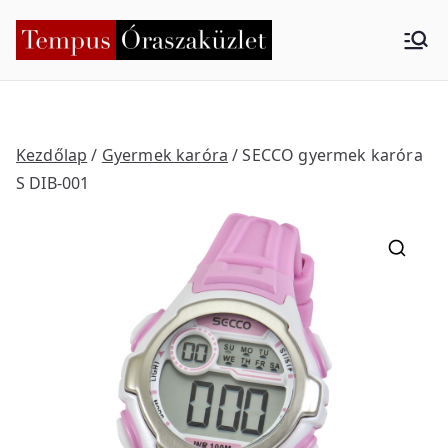
Skip
to
Tempus
Nyíregyháza
content
Órasza
küzlet
Kezdőlap
/
Gyermek karóra
/ SECCO gyermek karóra
S DIB-001