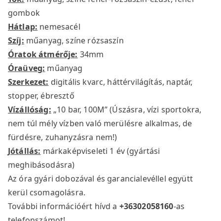
gombok
Hátlap:
nemesacél
Szíj:
műanyag, színe rózsaszín
Óratok átmérője:
34mm
Óraüveg:
műanyag
Szerkezet:
digitális kvarc, háttérvilágítás, naptár,
stopper, ébresztő
Vízállóság:
„10 bar, 100M” (Úszásra, vízi sportokra,
nem túl mély vízben való merülésre alkalmas, de
fürdésre, zuhanyzásra nem!)
Jótállás:
márkaképviseleti 1 év (gyártási
meghibásodásra)
Az óra gyári dobozával és garancialevéllel együtt
kerül csomagolásra.
További információért hívd a
+36302058160
-as
telefonszámot!