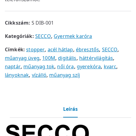
Cikkszám:
S DIB-001
Kategóriák:
SECCO
,
Gyermek karóra
Címkék:
stopper
,
acél hátlap
,
ébresztős
,
SECCO
,
műanyag üveg
,
100M
,
digitális
,
háttérvilágítás
,
naptár
,
műanyag tok
,
női óra
,
gyerekóra
,
kvarc
,
lányoknak
,
vízálló
,
műanyag szíj
Leírás