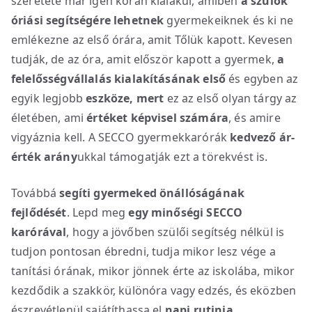
szeretete már igen korán kialakul, amiben
a szülők
óriási segítségére lehetnek
gyermekeiknek és ki ne
emlékezne az első órára, amit Tőlük kapott. Kevesen
tudják, de az óra, amit először kapott a gyermek,
a
felelősségvállalás kialakításának első
és egyben az
egyik legjobb
eszköze, mert
ez az első olyan tárgy az
életében, ami
értéket képvisel számára
, és amire
vigyáznia kell. A SECCO gyermekkarórák
kedvező ár-
érték arány
ukkal támogatják ezt a törekvést is.
Továbbá
segíti gyermeked
önállóságának
fejlődését
. Lepd meg
egy minőségi SECCO
karórával
, hogy a jövőben szülői segítség nélkül is
tudjon pontosan ébredni, tudja mikor lesz vége a
tanítási órának, mikor jönnek érte az iskolába, mikor
kezdődik a szakkör, különóra vagy edzés, és eközben
észrevétlenül sajátíthassa el
napi rutinja