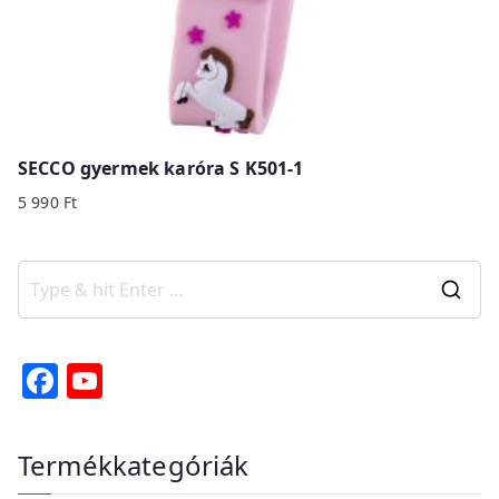
SECCO gyermek karóra S K501-1
5 990
Ft
S
e
a
F
Y
r
a
o
c
c
u
Termékkategóriák
h
e
T
f