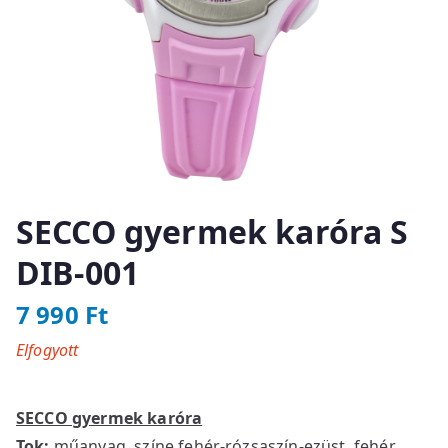
SECCO gyermek karóra S
DIB-001
7 990
Ft
Elfogyott
SECCO gyermek karóra
Tok:
műanyag, színe fehér-rózsaszín-ezüst, fehér