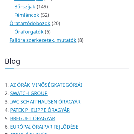
m
e
k
k
1
2
é
t
t
Bőrszíjak
149
é
r
4
5
t
k
e
e
Fémláncok
52
k
m
9
2
e
2
r
r
Óratartódobozok
20
é
t
t
6
r
0
m
m
Óraforgatók
6
k
e
e
t
m
t
é
é
8
Falióra szerkezetek, mutatók
8
r
r
e
é
e
k
k
t
m
m
r
k
r
e
Blog
é
é
m
m
r
k
k
é
é
m
k
k
é
AZ ÓRÁK MINŐSÉGKATEGÓRIÁI
k
SWATCH GROUP
IWC SCHAFFHAUSEN ÓRAGYÁR
PATEK PHILIPPE ÓRAGYÁR
BREGUET ÓRAGYÁR
EURÓPAI ÓRAIPAR FEJLŐDÉSE