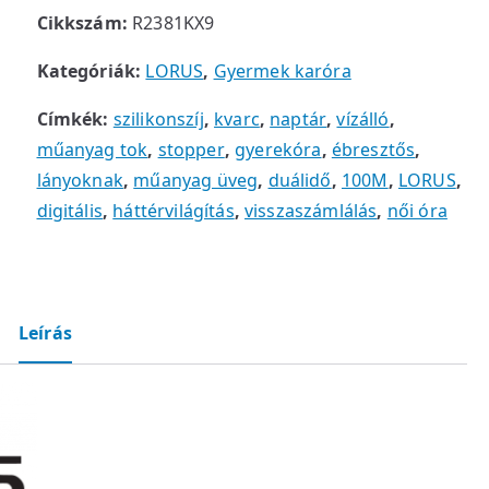
Cikkszám:
R2381KX9
Kategóriák:
LORUS
,
Gyermek karóra
Címkék:
szilikonszíj
,
kvarc
,
naptár
,
vízálló
,
műanyag tok
,
stopper
,
gyerekóra
,
ébresztős
,
lányoknak
,
műanyag üveg
,
duálidő
,
100M
,
LORUS
,
digitális
,
háttérvilágítás
,
visszaszámlálás
,
női óra
Leírás