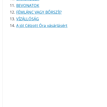
BEVONATOK
FÉMLÁNC VAGY BŐRSZÍJ?
VÍZÁLLÓSÁG
A jól Célzott Óra vásárlásért