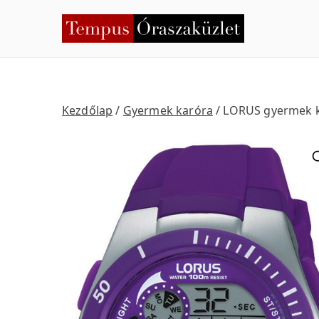
Skip
to
Temp
Nyíregyháza
content
Kezdőlap
/
Gyermek karóra
/ LORUS gyermek 