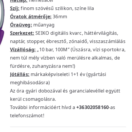
Hátlap:
nemesacél
Szíj:
finom szövésű szilikon, színe lila
Óratok átmérője:
36mm
Óraüveg:
műanyag
Szerkezet:
SEIKO digitális kvarc, háttérvilágítás,
naptár, stopper, ébresztő, zónaidő, visszaszámlálás
Vízállóság:
„10 bar, 100M” (Úszásra, vízi sportokra,
nem túl mély vízben való merülésre alkalmas, de
fürdésre, zuhanyzásra nem!)
Jótállás:
márkaképviseleti 1+1 év (gyártási
meghibásodásra)
Az óra gyári dobozával és garancialevéllel együtt
kerül csomagolásra.
További információért hívd a
+36302058160
-as
telefonszámot!