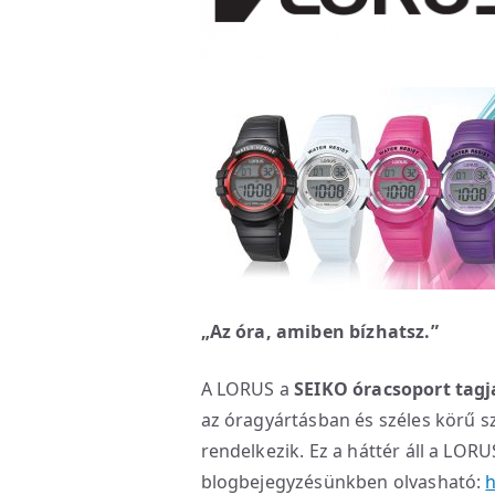
„Az óra, amiben bízhatsz.”
A LORUS a
SEIKO óracsoport tagj
az óragyártásban és széles körű sz
rendelkezik. Ez a háttér áll a LOR
blogbejegyzésünkben olvasható:
h