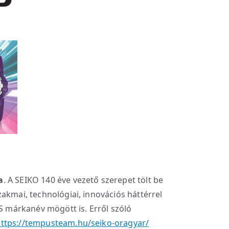
a
. A SEIKO 140 éve vezető szerepet tölt be
akmai, technológiai, innovációs háttérrel
US márkanév mögött is. Erről szóló
ttps://tempusteam.hu/seiko-oragyar/