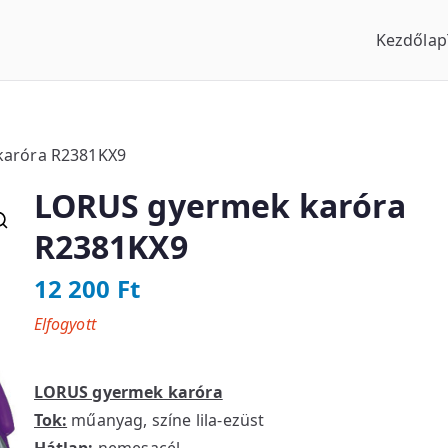
Kezdőlap
us Óraszaküzlet
karóra R2381KX9
LORUS gyermek karóra
R2381KX9
12 200
Ft
Elfogyott
LORUS gyermek karóra
Tok:
műanyag, színe lila-ezüst