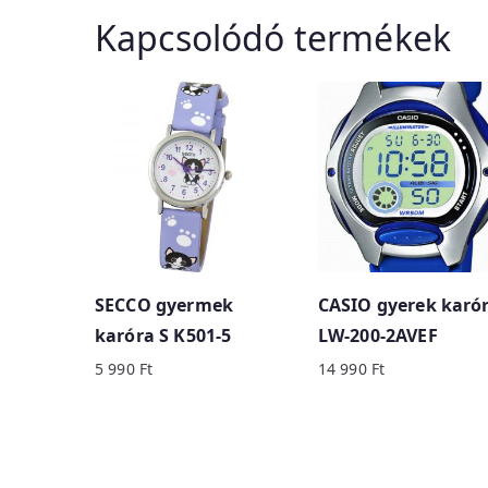
Kapcsolódó termékek
SECCO gyermek
CASIO gyerek karó
karóra S K501-5
LW-200-2AVEF
5 990
Ft
14 990
Ft