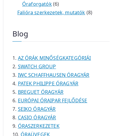
é
e
e
6
m
0
m
t
Óraforgatók
6
k
r
r
t
é
t
é
e
8
Falióra szerkezetek, mutatók
8
m
m
e
k
e
k
r
t
é
é
r
r
m
e
Blog
k
k
m
m
é
r
é
é
k
m
k
k
é
AZ ÓRÁK MINŐSÉGKATEGÓRIÁI
k
SWATCH GROUP
IWC SCHAFFHAUSEN ÓRAGYÁR
PATEK PHILIPPE ÓRAGYÁR
BREGUET ÓRAGYÁR
EURÓPAI ÓRAIPAR FEJLŐDÉSE
SEIKO ÓRAGYÁR
CASIO ÓRAGYÁR
ÓRASZERKEZETEK
ÓRAÜVEGEK