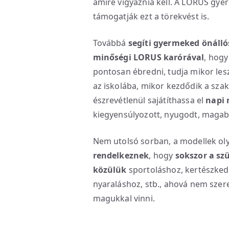
amire vigyáznia kell. A LORUS gy
támogatják ezt a törekvést is.
Továbbá
segíti gyermeked önálló
minőségi LORUS karórával
, hogy
pontosan ébredni, tudja mikor lesz
az iskolába, mikor kezdődik a sza
észrevétlenül sajátíthassa el
napi 
kiegyensúlyozott, nyugodt, magabi
Nem utolsó sorban, a modellek o
rendelkeznek
, hogy
sokszor a sz
közülük
sportoláshoz, kertészked
nyaraláshoz, stb., ahová nem sze
magukkal vinni.