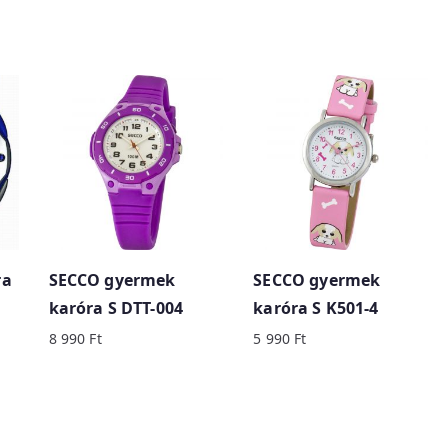
ra
SECCO gyermek
SECCO gyermek
karóra S DTT-004
karóra S K501-4
8 990
Ft
5 990
Ft