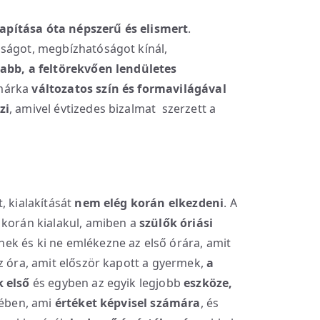
apítása óta népszerű és elismert
.
sságot, megbízhatóságot kínál,
labb, a feltörekvően lendületes
márka
változatos szín és formavilágával
zi
, amivel évtizedes bizalmat szerzett a
, kialakítását
nem elég korán elkezdeni
. A
 korán kialakul, amiben a
szülők óriási
k és ki ne emlékezne az első órára, amit
z óra, amit először kapott a gyermek,
a
k első
és egyben az egyik legjobb
eszköze,
tében, ami
értéket képvisel számára
, és