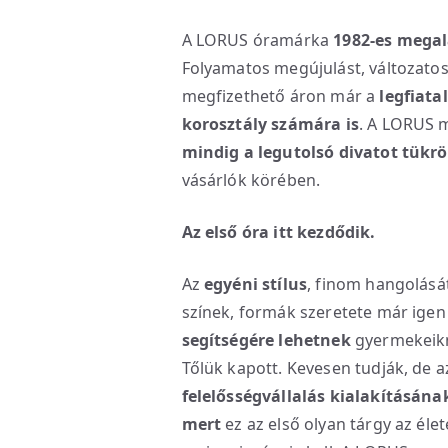
A LORUS óramárka
1982-es megal
Folyamatos megújulást, változato
megfizethető áron már a
legfiata
korosztály számára is
. A LORUS 
mindig a legutolsó divatot tükrö
vásárlók körében.
Az első óra itt kezdődik.
Az
egyéni stílus
, finom hangolását
színek, formák szeretete már igen
segítségére lehetnek
gyermekeikne
Tőlük kapott. Kevesen tudják, de a
felelősségvállalás kialakításána
mert
ez az első olyan tárgy az éle