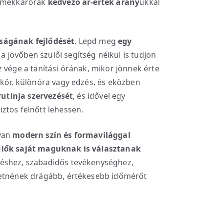
ermekkarórák
kedvező ár-érték arány
ukkal
ságának fejlődését
. Lepd meg
egy
 a jövőben szülői segítség nélkül is tudjon
 vége a tanítási órának, mikor jönnek érte
kkör, különóra vagy edzés, és eközben
rutinja szervezését
, és idővel egy
ztos felnőtt lehessen.
lyan
modern szín és formavilággal
ülők saját maguknak is választanak
éshez, szabadidős tevékenységhez,
retnének drágább, értékesebb időmérőt