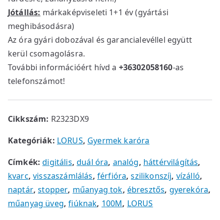
Jótállás:
márkaképviseleti 1+1 év (gyártási
meghibásodásra)
Az óra gyári dobozával és garancialevéllel együtt
kerül csomagolásra.
További információért hívd a
+36302058160
-as
telefonszámot!
Cikkszám:
R2323DX9
Kategóriák:
LORUS
,
Gyermek karóra
Címkék:
digitális
,
duál óra
,
analóg
,
háttérvilágítás
,
kvarc
,
visszaszámlálás
,
férfióra
,
szilikonszíj
,
vízálló
,
naptár
,
stopper
,
műanyag tok
,
ébresztős
,
gyerekóra
,
műanyag üveg
,
fiúknak
,
100M
,
LORUS