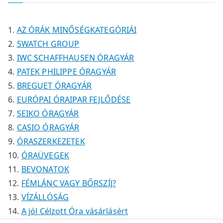
k
k
é
é
m
k
k
é
AZ ÓRÁK MINŐSÉGKATEGÓRIÁI
k
SWATCH GROUP
IWC SCHAFFHAUSEN ÓRAGYÁR
PATEK PHILIPPE ÓRAGYÁR
BREGUET ÓRAGYÁR
EURÓPAI ÓRAIPAR FEJLŐDÉSE
SEIKO ÓRAGYÁR
CASIO ÓRAGYÁR
ÓRASZERKEZETEK
ÓRAÜVEGEK
BEVONATOK
FÉMLÁNC VAGY BŐRSZÍJ?
VÍZÁLLÓSÁG
A jól Célzott Óra vásárlásért