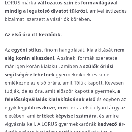
LORUS márka
változatos szín és formavilágával
mindig a legutolsó divatot tükrözi
, amivel évtizedes
bizalmat szerzett a vásárlók körében.
Az első óra itt kezdődik.
Az
egyéni stílus
, finom hangolását, kialakítását
nem
elég korán elkezdeni
. A színek, formák szeretete
már igen korán kialakul, amiben a
szülők óriási
segítségére lehetnek
gyermekeiknek és ki ne
emlékezne az első órára, amit Tőlük kapott. Kevesen
tudják, de az óra, amit először kapott a gyermek,
a
felelősségvállalás kialakításának első
és egyben az
egyik legjobb
eszköze, mert
ez az első olyan tárgy az
életében, ami
értéket képvisel számára
, és amire
vigyáznia kell. A LORUS gyermekkarórák
kedvező ár-