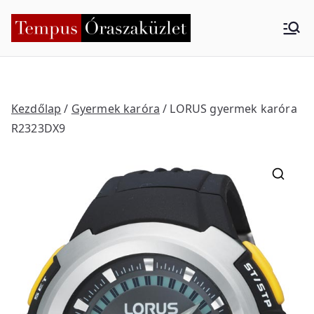
Skip
to
Tempus
Nyíregyháza
content
Órasza
küzlet
Kezdőlap
/
Gyermek karóra
/ LORUS gyermek karóra
R2323DX9