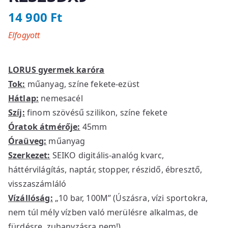
14 900
Ft
Elfogyott
LORUS gyermek karóra
Tok:
műanyag, színe fekete-ezüst
Hátlap:
nemesacél
Szíj:
finom szövésű szilikon, színe fekete
Óratok átmérője:
45mm
Óraüveg:
műanyag
Szerkezet:
SEIKO digitális-analóg kvarc,
háttérvilágítás, naptár, stopper, részidő, ébresztő,
visszaszámláló
Vízállóság:
„10 bar, 100M” (Úszásra, vízi sportokra,
nem túl mély vízben való merülésre alkalmas, de
fürdésre, zuhanyzásra nem!)