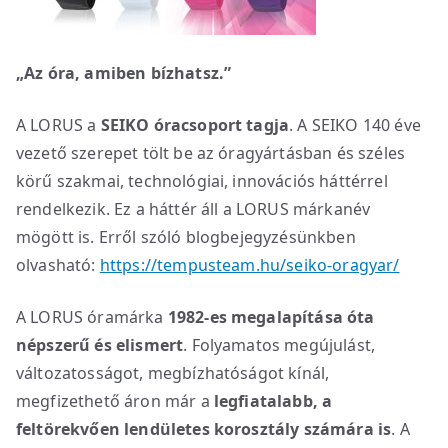
„Az óra, amiben bízhatsz.”
A LORUS a
SEIKO óracsoport tagja
. A SEIKO 140 éve
vezető szerepet tölt be az óragyártásban és széles
körű szakmai, technológiai, innovációs háttérrel
rendelkezik. Ez a háttér áll a LORUS márkanév
mögött is. Erről szóló blogbejegyzésünkben
olvasható:
https://tempusteam.hu/seiko-oragyar/
A LORUS óramárka
1982-es megalapítása óta
népszerű és elismert
. Folyamatos megújulást,
változatosságot, megbízhatóságot kínál,
megfizethető áron már a
legfiatalabb, a
feltörekvően lendületes korosztály számára is
. A