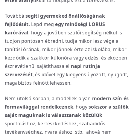
érték arány
ukkal támogatják ezt a törekvést is.
Továbbá
segíti gyermeked önállóságának
fejlődését
. Lepd meg
egy minőségi LORUS
karórával
, hogy a jövőben szülői segítség nélkül is
tudjon pontosan ébredni, tudja mikor lesz vége a
tanítási órának, mikor jönnek érte az iskolába, mikor
kezdődik a szakkör, különóra vagy edzés, és eközben
észrevétlenül sajátíthassa el
napi rutinja
szervezését
, és idővel egy kiegyensúlyozott, nyugodt,
magabiztos felnőtt lehessen.
Nem utolsó sorban, a modellek olyan
modern szín és
formavilággal rendelkeznek
, hogy
sokszor a szülők
saját maguknak is választanak közülük
sportoláshoz, kertészkedéshez, szabadidős
tevékenységhez, nyaraláshoz, stb., ahová nem