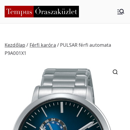
Skip
to
Tempus
Nyíregyháza
content
Órasza
küzlet
Kezdőlap
/
Férfi karóra
/ PULSAR férfi automata
P9A001X1