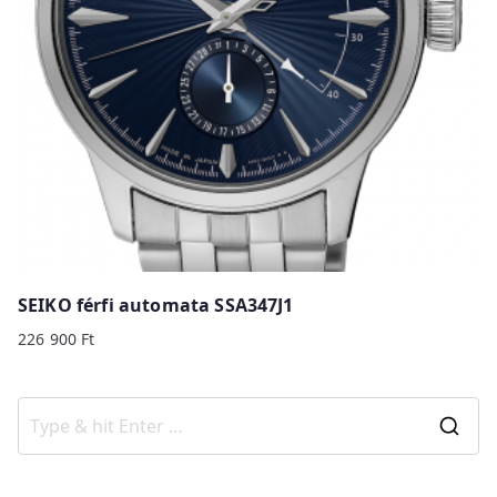
SEIKO férfi automata SSA347J1
226 900
Ft
S
e