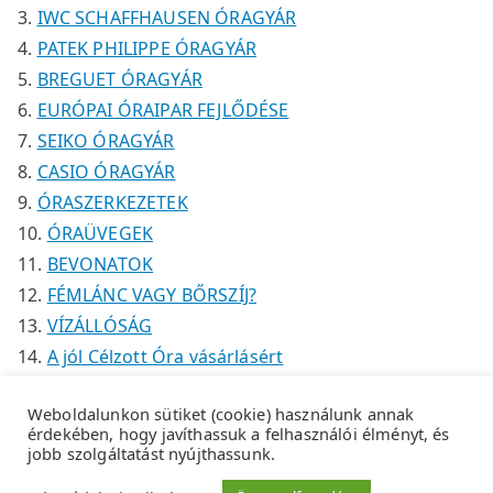
IWC SCHAFFHAUSEN ÓRAGYÁR
PATEK PHILIPPE ÓRAGYÁR
BREGUET ÓRAGYÁR
EURÓPAI ÓRAIPAR FEJLŐDÉSE
SEIKO ÓRAGYÁR
CASIO ÓRAGYÁR
ÓRASZERKEZETEK
ÓRAÜVEGEK
BEVONATOK
FÉMLÁNC VAGY BŐRSZÍJ?
VÍZÁLLÓSÁG
A jól Célzott Óra vásárlásért
Weboldalunkon sütiket (cookie) használunk annak
érdekében, hogy javíthassuk a felhasználói élményt, és
jobb szolgáltatást nyújthassunk.
Copyright © 2026
Tempus Óraszaküzlet
.
Adatkezelési