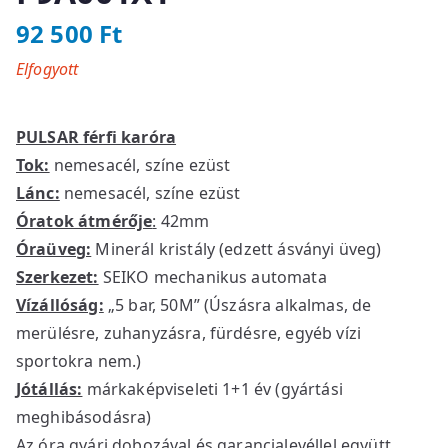
92 500
Ft
Elfogyott
PULSAR férfi karóra
Tok:
nemesacél, színe ezüst
Lánc:
nemesacél, színe ezüst
Óratok átmérője
:
42mm
Óraüveg:
Minerál kristály (edzett ásványi üveg)
Szerkezet:
SEIKO mechanikus automata
Vízállóság:
„5 bar, 50M” (Úszásra alkalmas, de
merülésre, zuhanyzásra, fürdésre, egyéb vízi
sportokra nem.)
Jótállás:
márkaképviseleti 1+1 év (gyártási
meghibásodásra)
Az óra gyári dobozával és garancialevéllel együtt