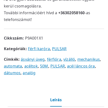
kerül csomagolásra.
További információért hívd a
+36302058160
-as
telefonszámot!
Cikkszám:
P9A001X1
Kategóriák:
Férfi karóra
,
PULSAR
Címkék:
ásványi üveg
,
férfióra
,
vízálló
,
mechanikus
,
automata
,
acéltok
,
50M
,
PULSAR
,
acél láncos óra
,
dátumos
,
analóg
Leírás