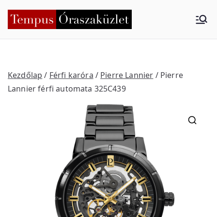
Skip
to
Tempus
Nyíregyháza
content
Órasza
küzlet
Kezdőlap
/
Férfi karóra
/
Pierre Lannier
/ Pierre
Lannier férfi automata 325C439