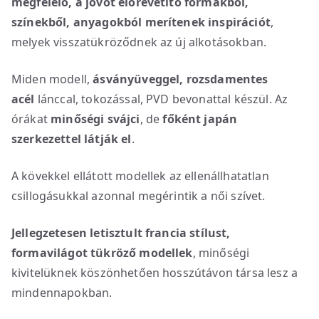
megfelelő, a jövőt előrevetítő formákból,
színekből, anyagokból merítenek inspirációt
,
melyek visszatükröződnek az új alkotásokban.
Miden modell,
ásványüveggel, rozsdamentes
acél
lánccal, tokozással, PVD bevonattal készül. Az
órákat
minőségi svájci
, de
főként japán
szerkezettel látják el
.
A kövekkel ellátott modellek az ellenállhatatlan
csillogásukkal azonnal megérintik a női szívet.
Jellegzetesen letisztult francia stílust,
formavilágot tükröző modellek
, minőségi
kivitelüknek köszönhetően hosszútávon társa lesz a
mindennapokban.