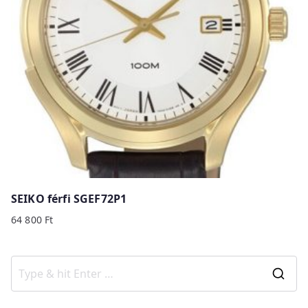
SEIKO férfi SGEF72P1
64 800
Ft
S
e