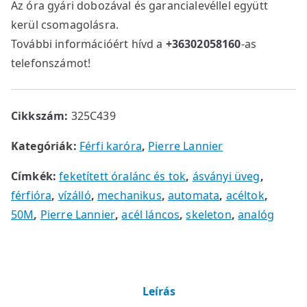
Az óra gyári dobozával és garancialevéllel együtt
kerül csomagolásra.
További információért hívd a
+36302058160
-as
telefonszámot!
Cikkszám:
325C439
Kategóriák:
Férfi karóra
,
Pierre Lannier
Címkék:
feketített óralánc és tok
,
ásványi üveg
,
férfióra
,
vízálló
,
mechanikus
,
automata
,
acéltok
,
50M
,
Pierre Lannier
,
acél láncos
,
skeleton
,
analóg
Leírás