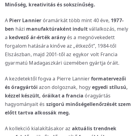
Minőség, kreativitás és sokszínűség.
A
Pierr Lannier
óramárkát több mint 40 éve,
1977-
ben
házi
manufaktúraként indult
vállalkozás, mely
a
kedvező ár-érték arány
és a megnövekedett
forgalom hatására kinőve az „étkezőt”, 1984-től
Elszászban, majd 2001-től az egykor volt Francia
gyarmatú Madagaszkári üzemében gyártja óráit.
A kezdetektől fogva a Pierre Lannier
formatervezői
és óragyártói
azon dolgoznak, hogy
egyedi stílusú,
kézzel készült, óráikat
a
francia
óragyártás
hagyományait és
szigorú minőségellenőrzését szem
előtt tartva alkossák meg.
A kollekció kialakításakor az
aktuális trendnek