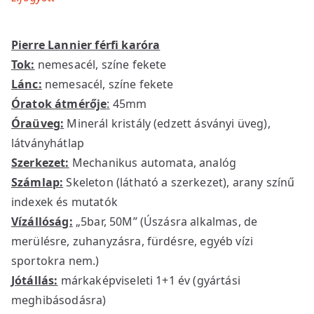
Pierre Lannier férfi karóra
Tok:
nemesacél, színe fekete
Lánc:
nemesacél, színe fekete
Óratok átmérője
:
45mm
Óraüveg:
Minerál kristály (edzett ásványi üveg),
látványhátlap
Szerkezet:
Mechanikus automata, analóg
Számlap:
Skeleton (látható a szerkezet), arany színű
indexek és mutatók
Vízállóság:
„5bar, 50M” (Úszásra alkalmas, de
merülésre, zuhanyzásra, fürdésre, egyéb vízi
sportokra nem.)
Jótállás:
márkaképviseleti 1+1 év (gyártási
meghibásodásra)