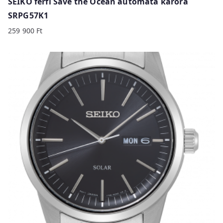
SEIKO férfi Save the Ocean automata karóra
SRPG57K1
259 900
Ft