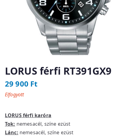
LORUS férfi RT391GX9
29 900
Ft
Elfogyott
LORUS férfi karóra
Tok:
nemesacél, színe ezüst
Lánc:
nemesacél, színe ezüst