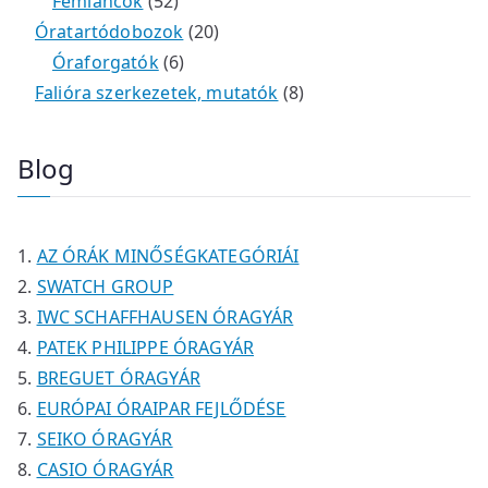
é
r
4
5
t
k
e
e
Fémláncok
52
k
m
9
2
e
2
r
r
Óratartódobozok
20
é
t
t
6
r
0
m
m
Óraforgatók
6
k
e
e
t
m
t
é
é
8
Falióra szerkezetek, mutatók
8
r
r
e
é
e
k
k
t
m
m
r
k
r
e
Blog
é
é
m
m
r
k
k
é
é
m
k
k
é
AZ ÓRÁK MINŐSÉGKATEGÓRIÁI
k
SWATCH GROUP
IWC SCHAFFHAUSEN ÓRAGYÁR
PATEK PHILIPPE ÓRAGYÁR
BREGUET ÓRAGYÁR
EURÓPAI ÓRAIPAR FEJLŐDÉSE
SEIKO ÓRAGYÁR
CASIO ÓRAGYÁR