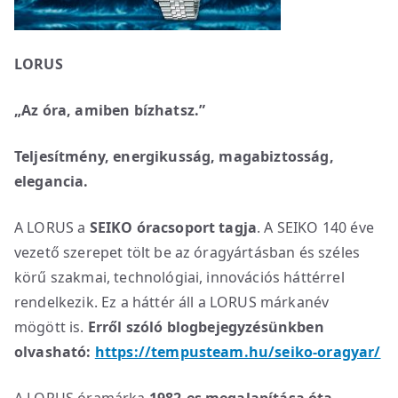
LORUS
„Az óra, amiben bízhatsz.”
Teljesítmény, energikusság, magabiztosság,
elegancia.
A LORUS a
SEIKO óracsoport tagja
. A SEIKO 140 éve
vezető szerepet tölt be az óragyártásban és széles
körű szakmai, technológiai, innovációs háttérrel
rendelkezik. Ez a háttér áll a LORUS márkanév
mögött is.
Erről szóló blogbejegyzésünkben
olvasható:
https://tempusteam.hu/seiko-oragyar/