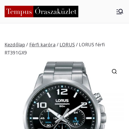
Skip
to
Tempus
Nyíregyháza
content
Órasza
küzlet
Kezdőlap
/
Férfi karóra
/
LORUS
/ LORUS férfi
RT391GX9