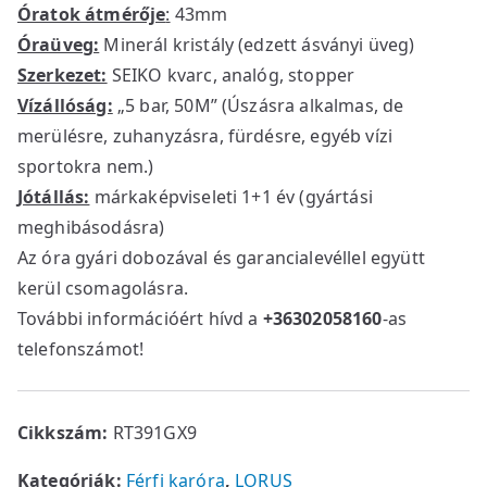
Óratok átmérője
:
43mm
Óraüveg:
Minerál kristály (edzett ásványi üveg)
Szerkezet:
SEIKO kvarc, analóg, stopper
Vízállóság:
„5 bar, 50M” (Úszásra alkalmas, de
merülésre, zuhanyzásra, fürdésre, egyéb vízi
sportokra nem.)
Jótállás:
márkaképviseleti 1+1 év (gyártási
meghibásodásra)
Az óra gyári dobozával és garancialevéllel együtt
kerül csomagolásra.
További információért hívd a
+36302058160
-as
telefonszámot!
Cikkszám:
RT391GX9
Kategóriák:
Férfi karóra
,
LORUS