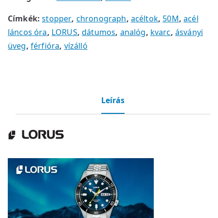
Címkék:
stopper
,
chronograph
,
acéltok
,
50M
,
acél
láncos óra
,
LORUS
,
dátumos
,
analóg
,
kvarc
,
ásványi
üveg
,
férfióra
,
vízálló
Leírás