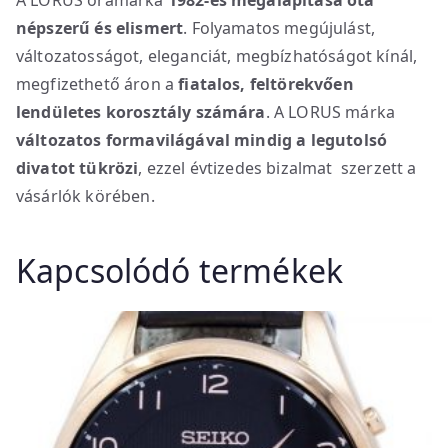
A LORUS óramárka
1982-es megalapítása óta
népszerű és elismert
. Folyamatos megújulást,
változatosságot, eleganciát, megbízhatóságot kínál,
megfizethető áron a
fiatalos, feltörekvően
lendületes korosztály számára
. A LORUS márka
változatos formavilágával mindig a legutolsó
divatot tükrözi
, ezzel évtizedes bizalmat szerzett a
vásárlók körében.
Kapcsolódó termékek