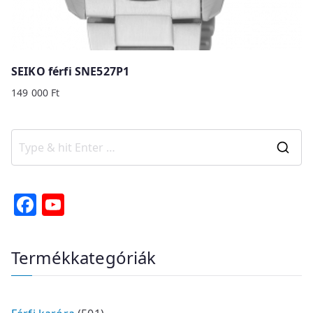
SEIKO férfi SNE527P1
149 000
Ft
S
e
a
F
Y
r
a
o
c
c
u
Termékkategóriák
h
e
T
f
b
u
o
r