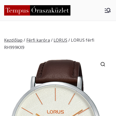
Skip
to
Tempus
Nyíregyháza
content
Órasza
küzlet
Kezdőlap
/
Férfi karóra
/
LORUS
/ LORUS férfi
RH999KX9