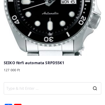
SEIKO férfi automata SRPD55K1
127 000
Ft
S
e
a