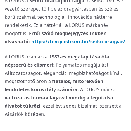
A LORUS a
SEIKO óracsoport tagja
. A SEIKO 140 éve
vezető szerepet tölt be az óragyártásban és széles
körű szakmai, technológiai, innovációs háttérrel
rendelkezik. Ez a háttér áll a LORUS márkanév
mögött is.
Erről szóló blogbejegyzésünkben
olvasható:
https://tempusteam.hu/seiko-oragyar/
A LORUS óramárka
1982-es megalapítása óta
népszerű és elismert
. Folyamatos megújulást,
változatosságot, eleganciát, megbízhatóságot kínál,
megfizethető áron a
fiatalos, feltörekvően
lendületes korosztály számára
. A LORUS márka
változatos formavilágával mindig a legutolsó
divatot tükrözi
, ezzel évtizedes bizalmat szerzett a
vásárlók körében.