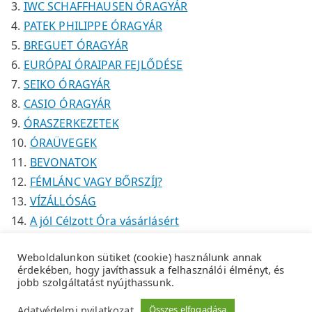
IWC SCHAFFHAUSEN ÓRAGYÁR
PATEK PHILIPPE ÓRAGYÁR
BREGUET ÓRAGYÁR
EURÓPAI ÓRAIPAR FEJLŐDÉSE
SEIKO ÓRAGYÁR
CASIO ÓRAGYÁR
ÓRASZERKEZETEK
ÓRAÜVEGEK
BEVONATOK
FÉMLÁNC VAGY BŐRSZÍJ?
VÍZÁLLÓSÁG
A jól Célzott Óra vásárlásért
Weboldalunkon sütiket (cookie) használunk annak
érdekében, hogy javíthassuk a felhasználói élményt, és
jobb szolgáltatást nyújthassunk.
Copyright © 2026
Tempus Óraszaküzlet
.
Adatkezelési
Adatvédelmi nyilatkozat
Összes elfogadása