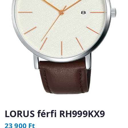
LORUS férfi RH999KX9
23 900
Ft