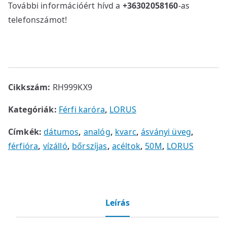
További információért hívd a
+36302058160
-as
telefonszámot!
Cikkszám:
RH999KX9
Kategóriák:
Férfi karóra
,
LORUS
Címkék:
dátumos
,
analóg
,
kvarc
,
ásványi üveg
,
férfióra
,
vízálló
,
bőrszíjas
,
acéltok
,
50M
,
LORUS
Leírás