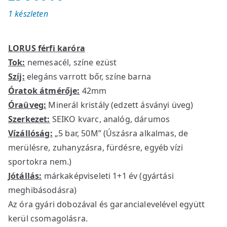
1 készleten
LORUS férfi karóra
Tok:
nemesacél, színe ezüst
Szíj:
elegáns varrott bőr, színe barna
Óratok átmérője:
42mm
Óraüveg:
Minerál kristály (edzett ásványi üveg)
Szerkezet:
SEIKO kvarc, analóg, dárumos
Vízállóság:
„5 bar, 50M” (Úszásra alkalmas, de
merülésre, zuhanyzásra, fürdésre, egyéb vízi
sportokra nem.)
Jótállás:
márkaképviseleti 1+1 év (gyártási
meghibásodásra)
Az óra gyári dobozával és garancialevelével együtt
kerül csomagolásra.