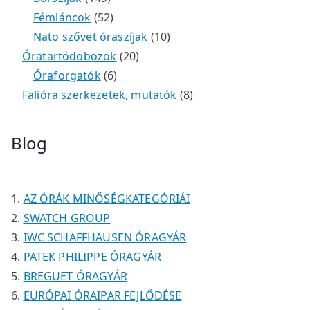
m
e
k
k
4
5
t
é
t
Fémláncok
52
é
r
9
2
e
k
e
1
Nato szővet óraszíjak
10
k
m
t
t
r
2
r
0
Óratartódobozok
20
é
e
e
6
m
0
m
t
Óraforgatók
6
k
r
r
t
é
t
é
e
8
Falióra szerkezetek, mutatók
8
m
m
e
k
e
k
r
t
é
é
r
r
m
e
Blog
k
k
m
m
é
r
é
é
k
m
k
k
é
AZ ÓRÁK MINŐSÉGKATEGÓRIÁI
k
SWATCH GROUP
IWC SCHAFFHAUSEN ÓRAGYÁR
PATEK PHILIPPE ÓRAGYÁR
BREGUET ÓRAGYÁR
EURÓPAI ÓRAIPAR FEJLŐDÉSE