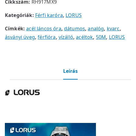
Cikkszám:
RH917MX9
Kategóriák:
Férfi karóra
,
LORUS
Címkék:
acél láncos óra
,
dátumos
,
analóg
,
kvarc
,
ásványi üveg
,
férfióra
,
vízálló
,
acéltok
,
50M
,
LORUS
Leírás