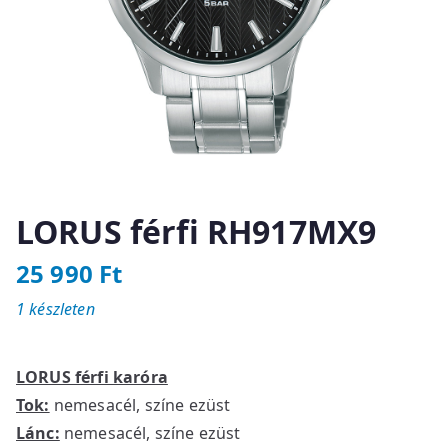
LORUS férfi RH917MX9
25 990
Ft
1 készleten
LORUS férfi karóra
Tok:
nemesacél, színe ezüst
Lánc:
nemesacél, színe ezüst