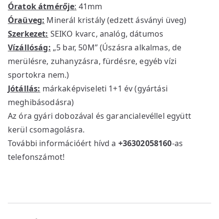
Óratok átmérője
:
41mm
Óraüveg:
Minerál kristály (edzett ásványi üveg)
Szerkezet:
SEIKO kvarc, analóg, dátumos
Vízállóság:
„5 bar, 50M” (Úszásra alkalmas, de
merülésre, zuhanyzásra, fürdésre, egyéb vízi
sportokra nem.)
Jótállás:
márkaképviseleti 1+1 év (gyártási
meghibásodásra)
Az óra gyári dobozával és garancialevéllel együtt
kerül csomagolásra.
További információért hívd a
+36302058160
-as
telefonszámot!