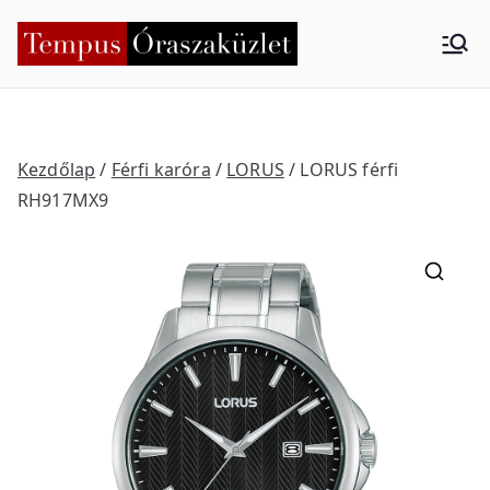
Skip
to
Tempus
Nyíregyháza
content
Órasza
küzlet
Kezdőlap
/
Férfi karóra
/
LORUS
/ LORUS férfi
RH917MX9