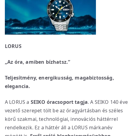
LORUS
„Az óra, amiben bízhatsz.”
Teljesítmény, energikusság, magabiztosság,
elegancia.
A LORUS a
SEIKO óracsoport tagja
. A SEIKO 140 éve
vezető szerepet tölt be az óragyártásban és széles
körű szakmai, technológiai, innovációs háttérrel
rendelkezik. Ez a háttér áll a LORUS márkanév