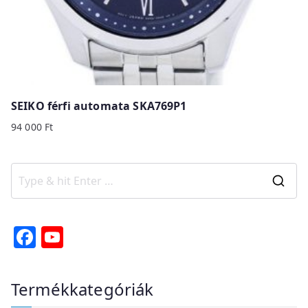
SEIKO férfi automata SKA769P1
94 000
Ft
S
e
a
F
Y
r
a
o
c
c
u
Termékkategóriák
h
e
T
f