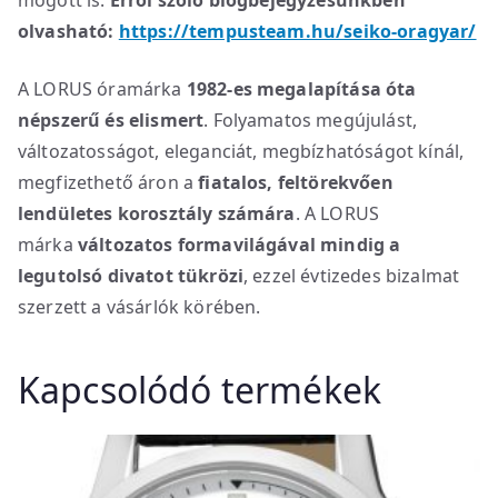
mögött is.
Erről szóló blogbejegyzésünkben
olvasható:
https://tempusteam.hu/seiko-oragyar/
A LORUS óramárka
1982-es megalapítása óta
népszerű és elismert
. Folyamatos megújulást,
változatosságot, eleganciát, megbízhatóságot kínál,
megfizethető áron a
fiatalos, feltörekvően
lendületes korosztály számára
. A LORUS
márka
változatos formavilágával mindig a
legutolsó divatot tükrözi
, ezzel évtizedes bizalmat
szerzett a vásárlók körében.
Kapcsolódó termékek