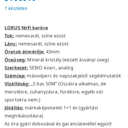
1 készleten
LORUS férfi karóra
Tok:
nemesacél, színe ezüst
Lánc:
nemesacél, színe ezüst
Óratok átmérője
:
43mm
Óraüveg:
Minerál kristály (edzett ásványi üveg)
Szerkezet:
SEIKO kvarc, analóg
Számlap:
másodperc és napszakjelző segédmutatók
Vízállóság:
„5 bar, 50M” (Úszásra alkalmas, de
merülésre, zuhanyzásra, fürdésre, egyéb vízi
sportokra nem.)
Jótállás:
márkaképviseleti 1+1 év (gyártási
meghibásodásra)
Az óra gyári dobozával és garancialevéllel együtt