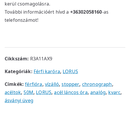
kerül csomagolásra.
További információért hívd a
+36302058160
-as
telefonszámot!
Cikkszám:
R3A11AX9
Kategóriák:
Férfi karóra
,
LORUS
Címkék:
férfióra
,
vízálló
,
stopper
,
chronograph
,
acéltok
,
50M
,
LORUS
,
acél láncos óra
,
analóg
,
kvarc
,
ásványi üveg