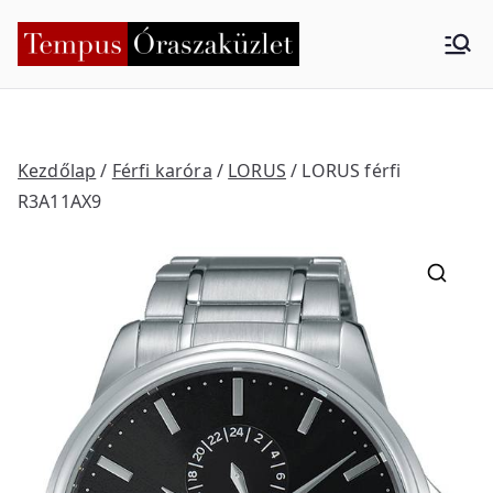
Skip
to
Tempus
Nyíregyháza
content
Órasza
küzlet
Kezdőlap
/
Férfi karóra
/
LORUS
/ LORUS férfi
R3A11AX9