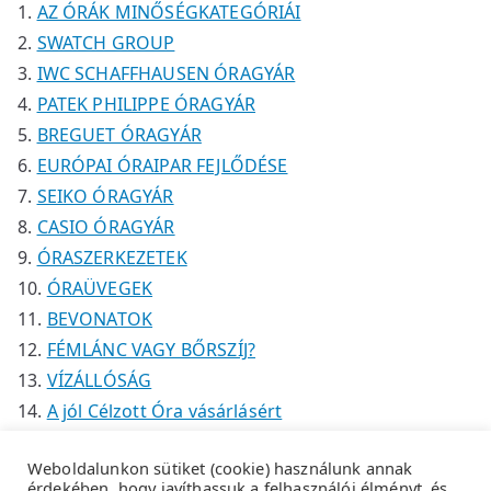
AZ ÓRÁK MINŐSÉGKATEGÓRIÁI
k
SWATCH GROUP
IWC SCHAFFHAUSEN ÓRAGYÁR
PATEK PHILIPPE ÓRAGYÁR
BREGUET ÓRAGYÁR
EURÓPAI ÓRAIPAR FEJLŐDÉSE
SEIKO ÓRAGYÁR
CASIO ÓRAGYÁR
ÓRASZERKEZETEK
ÓRAÜVEGEK
BEVONATOK
FÉMLÁNC VAGY BŐRSZÍJ?
VÍZÁLLÓSÁG
A jól Célzott Óra vásárlásért
Weboldalunkon sütiket (cookie) használunk annak
érdekében, hogy javíthassuk a felhasználói élményt, és