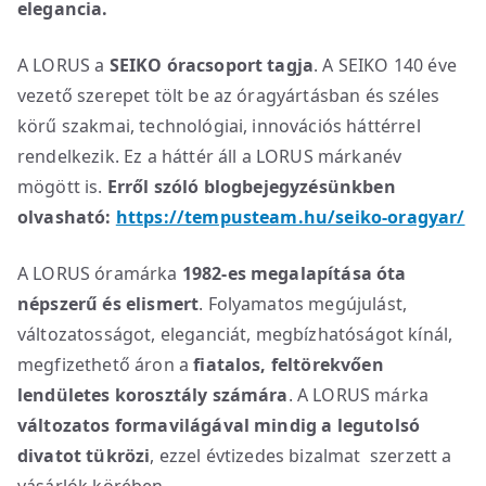
elegancia.
A LORUS a
SEIKO óracsoport tagja
. A SEIKO 140 éve
vezető szerepet tölt be az óragyártásban és széles
körű szakmai, technológiai, innovációs háttérrel
rendelkezik. Ez a háttér áll a LORUS márkanév
mögött is.
Erről szóló blogbejegyzésünkben
olvasható:
https://tempusteam.hu/seiko-oragyar/
A LORUS óramárka
1982-es megalapítása óta
népszerű és elismert
. Folyamatos megújulást,
változatosságot, eleganciát, megbízhatóságot kínál,
megfizethető áron a
fiatalos, feltörekvően
lendületes korosztály számára
. A LORUS márka
változatos formavilágával mindig a legutolsó
divatot tükrözi
, ezzel évtizedes bizalmat szerzett a
vásárlók körében.