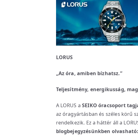
LORUS
„Az óra, amiben bízhatsz.”
Teljesítmény, energikusság, mag
A LORUS a
SEIKO óracsoport tagj
az óragyártásban és széles körű sz
rendelkezik. Ez a háttér áll a LO
blogbejegyzésünkben olvasható