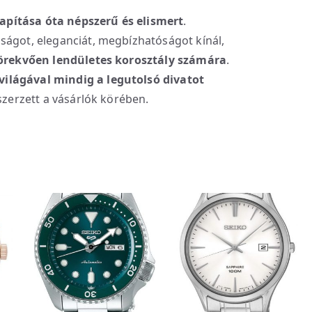
apítása óta népszerű és elismert
.
ságot, eleganciát, megbízhatóságot kínál,
ltörekvően lendületes korosztály számára
.
világával mindig a legutolsó divatot
szerzett a vásárlók körében.