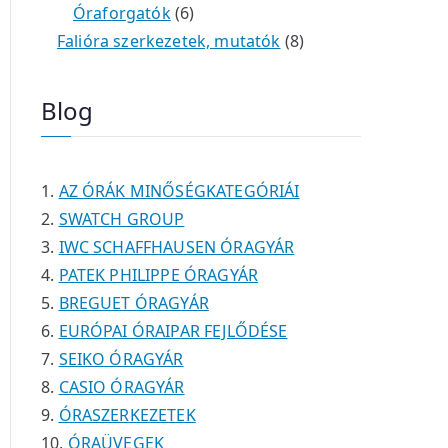
é
e
e
6
m
0
m
t
Óraforgatók
6
k
r
r
t
é
t
é
e
8
Falióra szerkezetek, mutatók
8
m
m
e
k
e
k
r
t
é
é
r
r
m
e
Blog
k
k
m
m
é
r
é
é
k
m
k
k
é
AZ ÓRÁK MINŐSÉGKATEGÓRIÁI
k
SWATCH GROUP
IWC SCHAFFHAUSEN ÓRAGYÁR
PATEK PHILIPPE ÓRAGYÁR
BREGUET ÓRAGYÁR
EURÓPAI ÓRAIPAR FEJLŐDÉSE
SEIKO ÓRAGYÁR
CASIO ÓRAGYÁR
ÓRASZERKEZETEK
ÓRAÜVEGEK