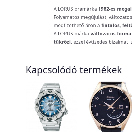
A LORUS óramárka
1982-es megal
Folyamatos megújulást, változatos
megfizethető áron a
fiatalos, fe
A LORUS márka
változatos forma
tükrözi
, ezzel évtizedes bizalmat 
Kapcsolódó termékek