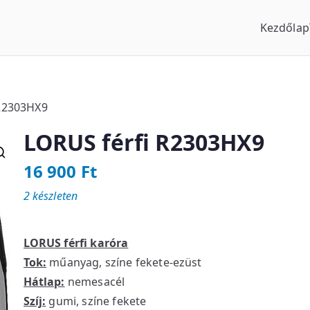
Kezdőlap
us Óraszaküzlet
 R2303HX9
LORUS férfi R2303HX9
16 900
Ft
2 készleten
LORUS férfi karóra
Tok:
műanyag, színe fekete-ezüst
Hátlap:
nemesacél
Szíj:
gumi, színe fekete