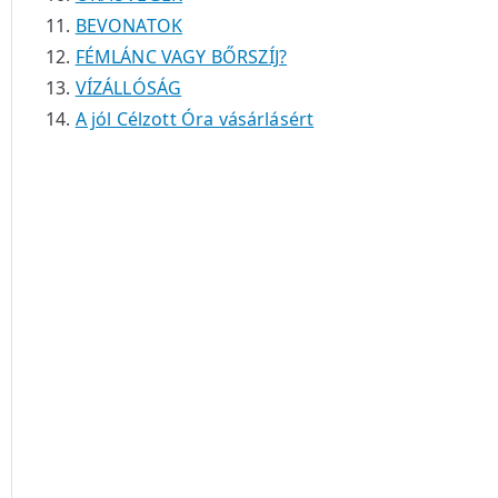
BEVONATOK
FÉMLÁNC VAGY BŐRSZÍJ?
VÍZÁLLÓSÁG
A jól Célzott Óra vásárlásért