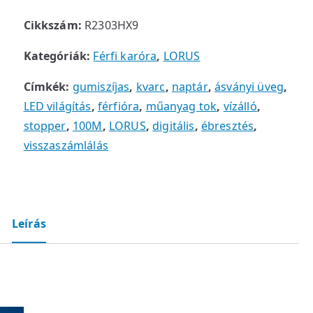
Cikkszám:
R2303HX9
Kategóriák:
Férfi karóra
,
LORUS
Címkék:
gumiszíjas
,
kvarc
,
naptár
,
ásványi üveg
,
LED világítás
,
férfióra
,
műanyag tok
,
vízálló
,
stopper
,
100M
,
LORUS
,
digitális
,
ébresztés
,
visszaszámlálás
Leírás