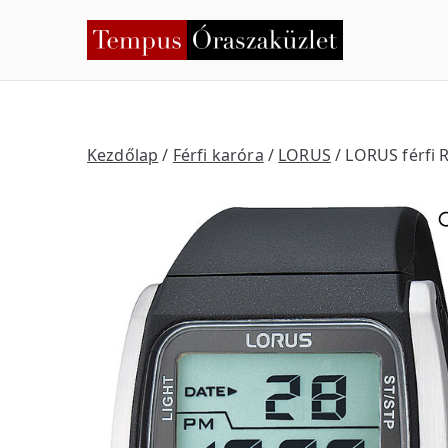
Skip
to
Temp
Nyíregyháza
content
Kezdőlap
/
Férfi karóra
/
LORUS
/ LORUS férfi