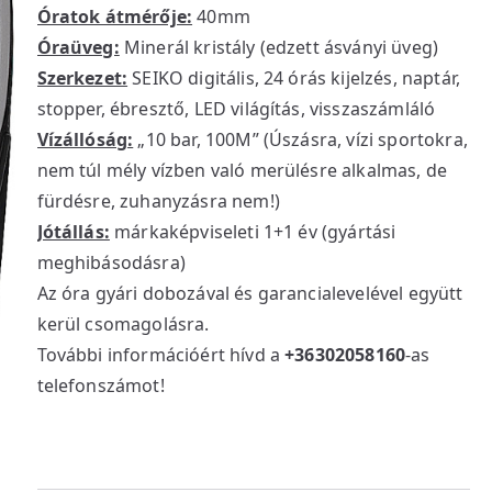
Óratok átmérője:
40mm
Óraüveg:
Minerál kristály (edzett ásványi üveg)
Szerkezet:
SEIKO digitális, 24 órás kijelzés, naptár,
stopper, ébresztő, LED világítás, visszaszámláló
Vízállóság:
„10 bar, 100M” (Úszásra, vízi sportokra,
nem túl mély vízben való merülésre alkalmas, de
fürdésre, zuhanyzásra nem!)
Jótállás:
márkaképviseleti 1+1 év (gyártási
meghibásodásra)
Az óra gyári dobozával és garancialevelével együtt
kerül csomagolásra.
További információért hívd a
+36302058160
-as
telefonszámot!