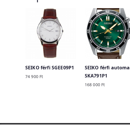
SEIKO férfi SGEE09P1
SEIKO férfi automa
SKA791P1
74 900
Ft
168 000
Ft