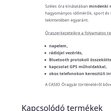
Széles óra kínálatában
mindenki m
hagyományos időmérők, sport és s
tekintetében egyaránt.
Óraszerkezeteikre a folyamatos te
napelem,
rádiójel vezérlés,
Bluetooth protokoll összekött
kapcsolat GPS műholdakkal,
okos telefonokon keresztüli in
A CASIO Óragyár történetéről bő
Kapcsolódó termékek