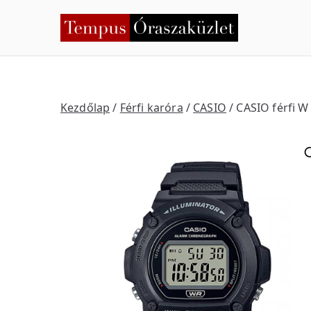
Skip
to
Temp
Nyíregyháza
content
Kezdőlap
/
Férfi karóra
/
CASIO
/ CASIO férfi W