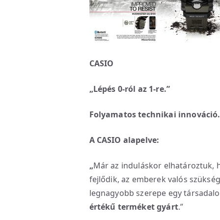
CASIO
„Lépés 0-ról az 1-re.”
Folyamatos technikai innováció
A CASIO alapelve:
„
Már az induláskor elhatároztuk, 
fejlődik, az emberek valós szüksé
legnagyobb szerepe egy társada
értékű terméket gyárt
.”