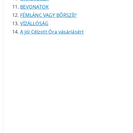
BEVONATOK
FÉMLÁNC VAGY BŐRSZÍJ?
VÍZÁLLÓSÁG
A jól Célzott Óra vásárlásért