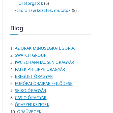
é
t
t
6
r
0
m
m
Óraforgatók
6
k
e
e
t
m
t
é
é
8
Falióra szerkezetek, mutatók
8
r
r
e
é
e
k
k
t
m
m
r
k
r
e
Blog
é
é
m
m
r
k
k
é
é
m
k
k
é
AZ ÓRÁK MINŐSÉGKATEGÓRIÁI
k
SWATCH GROUP
IWC SCHAFFHAUSEN ÓRAGYÁR
PATEK PHILIPPE ÓRAGYÁR
BREGUET ÓRAGYÁR
EURÓPAI ÓRAIPAR FEJLŐDÉSE
SEIKO ÓRAGYÁR
CASIO ÓRAGYÁR
ÓRASZERKEZETEK
ÓRAÜVEGEK