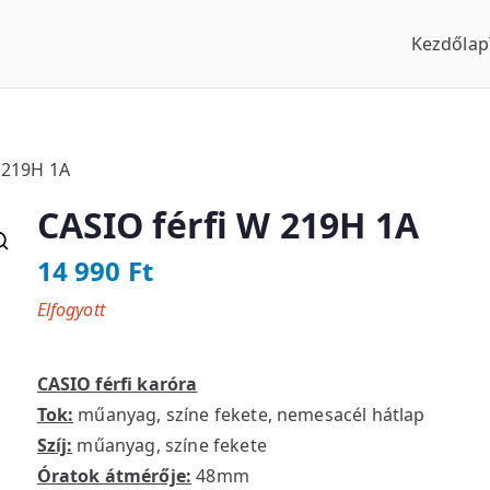
Kezdőlap
us Óraszaküzlet
 219H 1A
CASIO férfi W 219H 1A
14 990
Ft
Elfogyott
CASIO férfi karóra
Tok:
műanyag, színe fekete, nemesacél hátlap
Szíj:
műanyag, színe fekete
Óratok átmérője:
48mm