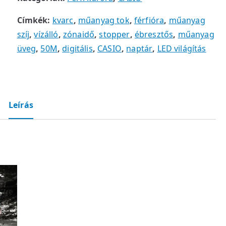
Címkék:
kvarc
,
műanyag tok
,
férfióra
,
műanyag
szíj
,
vízálló
,
zónaidő
,
stopper
,
ébresztős
,
műanyag
üveg
,
50M
,
digitális
,
CASIO
,
naptár
,
LED világítás
Leírás