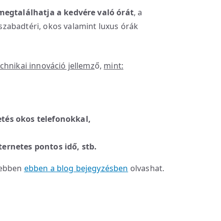
egtalálhatja a kedvére való órát
, a
zabadtéri, okos valamint luxus órák
chnikai innováció jellemz
ő,
mint:
etés okos telefonokkal,
ternetes pontos idő, stb.
vebben
ebben a blog bejegyzésben
olvashat.