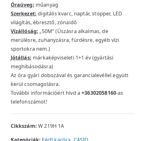
Óraüveg:
műanyag
Szerkezet:
digitális kvarc, naptár, stopper, LED
világítás, ébresztő, zónaidő
Vízállóság:
„50M” (Úszásra alkalmas, de
merülésre, zuhanyzásra, fürdésre, egyéb vízi
sportokra nem.)
Jótállás:
márkaképviseleti 1+1 év (gyártási
meghibásodásra)
Az óra gyári dobozával és garancialevéllel együtt
kerül csomagolásra.
További információért hívd a
+36302058160
-as
telefonszámot!
Cikkszám:
W 219H 1A
Kategóriák:
Férfi karóra
,
CASIO