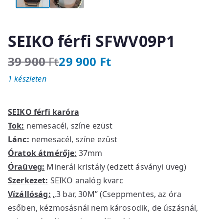
SEIKO férfi SFWV09P1
39 900
Ft
29 900
Ft
O
C
1 készleten
r
u
i
r
g
r
SEIKO férfi karóra
i
e
Tok:
nemesacél, színe ezüst
n
n
Lánc:
nemesacél, színe ezüst
a
t
l
p
Óratok átmérője
:
37mm
p
r
Óraüveg:
Minerál kristály (edzett ásványi üveg)
r
i
Szerkezet:
SEIKO analóg kvarc
i
c
Vízállóság:
„3 bar, 30M” (Cseppmentes, az óra
c
e
esőben, kézmosásnál nem károsodik, de úszásnál,
e
i