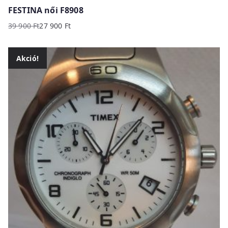
FESTINA női F8908
39 900
Ft
27 900
Ft
Original
Current
price
price
was:
is:
Akció!
39
27
900 Ft.
900 Ft.