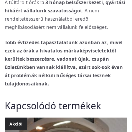
A túltárolt órákra
3 hónap belsőszerkezeti, gyártási
hibáért vállalunk szavatosságot
. A nem
rendeltetésszerű használatból eredő
meghibásodásért nem vállalunk felelősséget.
Több évtizedes tapasztalatunk azonban az, mivel
ezek az órák a hivatalos márkaképviseletektől
kerültek beszerzésre, vadonat újak, csupán
üzletünkben vannak kiállítva, ezért sok-sok éven
át problémák nélküli hűséges társai lesznek
tulajdonosaiknak.
Kapcsolódó termékek
Akció!