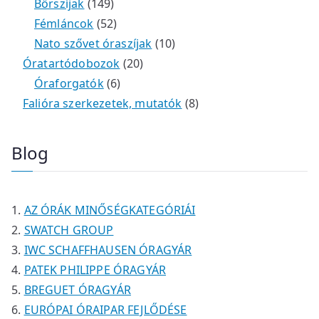
r
t
é
é
1
2
m
3
Bőrszíjak
149
m
e
k
k
4
5
t
é
t
Fémláncok
52
é
r
9
2
e
k
e
1
Nato szővet óraszíjak
10
k
m
t
t
r
2
r
0
Óratartódobozok
20
é
e
e
6
m
0
m
t
Óraforgatók
6
k
r
r
t
é
t
é
e
8
Falióra szerkezetek, mutatók
8
m
m
e
k
e
k
r
t
é
é
r
r
m
e
Blog
k
k
m
m
é
r
é
é
k
m
k
k
é
AZ ÓRÁK MINŐSÉGKATEGÓRIÁI
k
SWATCH GROUP
IWC SCHAFFHAUSEN ÓRAGYÁR
PATEK PHILIPPE ÓRAGYÁR
BREGUET ÓRAGYÁR
EURÓPAI ÓRAIPAR FEJLŐDÉSE