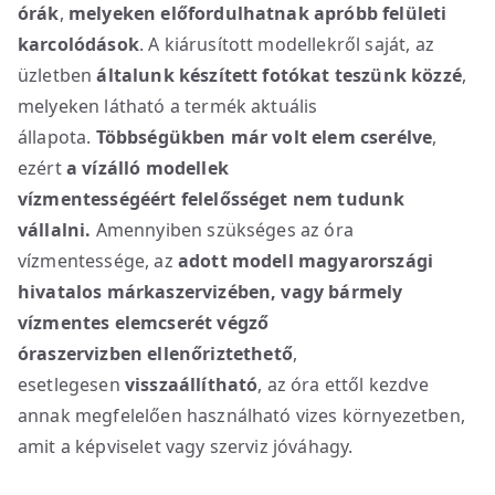
órák
,
melyeken előfordulhatnak apróbb felületi
karcolódások
. A kiárusított modellekről saját, az
üzletben
általunk készített fotókat teszünk közzé
,
melyeken látható a termék aktuális
állapota.
Többségükben már volt elem cserélve
,
ezért
a vízálló modellek
vízmentességéért
felelősséget nem tudunk
vállalni.
Amennyiben szükséges az óra
vízmentessége, az
adott modell magyarországi
hivatalos márkaszervizében, vagy bármely
vízmentes elemcserét végző
óraszervizben
ellenőriztethető
,
esetlegesen
visszaállítható
, az óra ettől kezdve
annak megfelelően használható vizes környezetben,
amit a képviselet vagy szerviz jóváhagy.