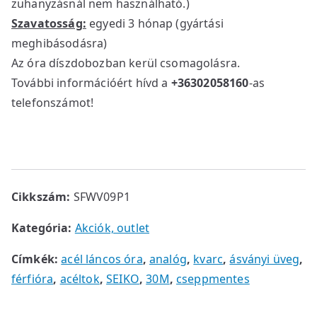
zuhanyzásnál nem használható.)
w
s
Szavatosság:
egyedi 3 hónap (gyártási
a
:
meghibásodásra)
s
2
Az óra díszdobozban kerül csomagolásra.
:
9
3
9
További információért hívd a
+36302058160
-as
9
0
telefonszámot!
9
0
0
0
F
t
F
.
Cikkszám:
SFWV09P1
t
.
Kategória:
Akciók, outlet
Címkék:
acél láncos óra
,
analóg
,
kvarc
,
ásványi üveg
,
férfióra
,
acéltok
,
SEIKO
,
30M
,
cseppmentes