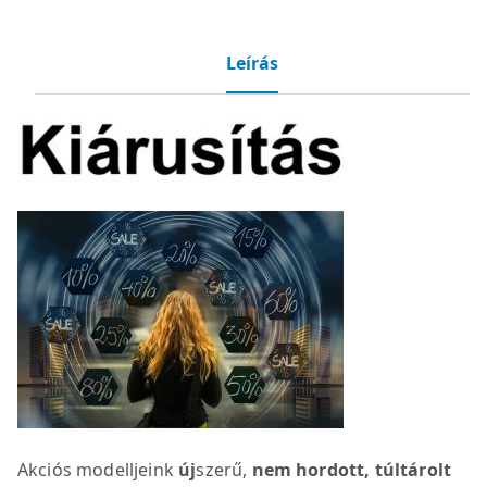
Leírás
Akciós modelljeink
új
szerű,
nem hordott, túltárolt