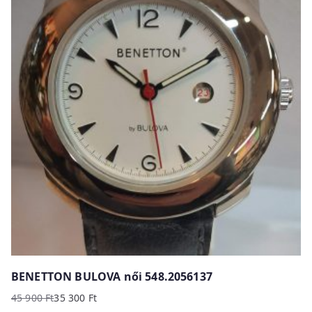
BENETTON BULOVA női 548.2056137
45 900
Ft
35 300
Ft
Original
Current