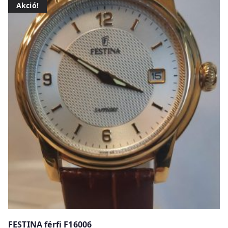
Akció!
FESTINA férfi F16006