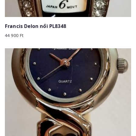
Francis Delon női PL8348
44 900
Ft