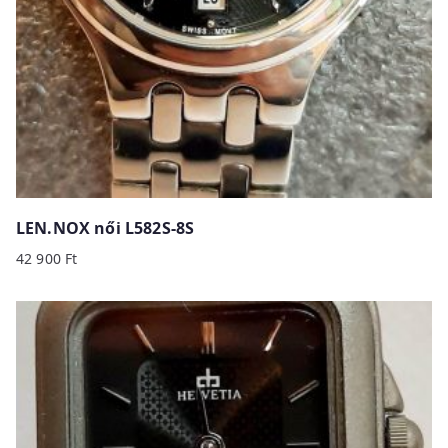
LEN.NOX női L582S-8S
42 900
Ft