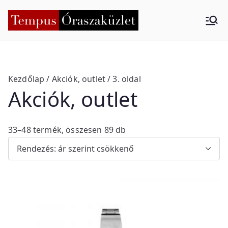
Skip
to
Tempus
Nyíregyháza
content
Órasza
küzlet
Kezdőlap
/
Akciók, outlet
/ 3. oldal
Akciók, outlet
S
33–48 termék, összesen 89 db
o
r
t
e
d
b