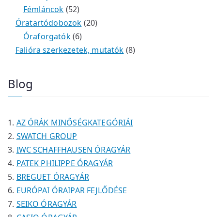
é
r
4
5
t
k
e
e
Fémláncok
52
k
m
9
2
e
2
r
r
Óratartódobozok
20
é
t
t
6
r
0
m
m
Óraforgatók
6
k
e
e
t
m
t
é
é
8
Falióra szerkezetek, mutatók
8
r
r
e
é
e
k
k
t
m
m
r
k
r
e
Blog
é
é
m
m
r
k
k
é
é
m
k
k
é
AZ ÓRÁK MINŐSÉGKATEGÓRIÁI
k
SWATCH GROUP
IWC SCHAFFHAUSEN ÓRAGYÁR
PATEK PHILIPPE ÓRAGYÁR
BREGUET ÓRAGYÁR
EURÓPAI ÓRAIPAR FEJLŐDÉSE
SEIKO ÓRAGYÁR