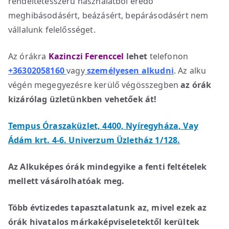
rendeltetésszerű használatból eredő
meghibásodásért, beázásért, bepárásodásért nem
vállalunk felelősséget.
Az órákra
Kazinczi Ferenccel
lehet
telefonon
+36302058160
vagy
személyesen alkudni
. Az alku
végén megegyezésre kerülő végösszegben
az órák
kizárólag üzletünkben vehetőek át!
Tempus Óraszaküzlet, 4400, Nyíregyháza, Vay
Ádám krt. 4-6. Univerzum Üzletház 1/128.
Az Alkuképes órák mindegyike a fenti feltételek
mellett vásárolhatóak meg.
Több évtizedes tapasztalatunk az, mivel ezek az
órák hivatalos márkaképviseletektől kerültek