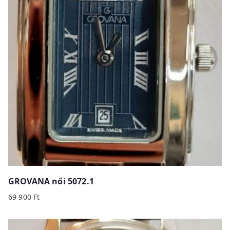
GROVANA női 5072.1
69 900
Ft