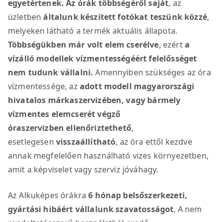
egyetértenek. Az órák többségéről saját
, az
üzletben
általunk készített fotókat teszünk közzé
,
melyeken látható a termék aktuális állapota.
Többségükben már volt elem cserélve
, ezért
a
vízálló modellek vízmentességéért
felelősséget
nem tudunk vállalni.
Amennyiben szükséges az óra
vízmentessége, az
adott modell magyarországi
hivatalos márkaszervizében, vagy bármely
vízmentes elemcserét végző
óraszervizben
ellenőriztethető
,
esetlegesen
visszaállítható
, az óra ettől kezdve
annak megfelelően használható vizes környezetben,
amit a képviselet vagy szerviz jóváhagy.
Az Alkuképes órákra
6 hónap belsőszerkezeti,
gyártási hibáért vállalunk szavatosságot
. A nem