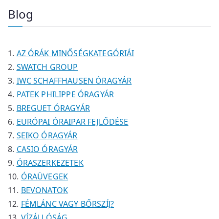
é
é
r
r
m
e
Blog
k
k
m
m
é
r
é
é
k
m
k
k
é
AZ ÓRÁK MINŐSÉGKATEGÓRIÁI
k
SWATCH GROUP
IWC SCHAFFHAUSEN ÓRAGYÁR
PATEK PHILIPPE ÓRAGYÁR
BREGUET ÓRAGYÁR
EURÓPAI ÓRAIPAR FEJLŐDÉSE
SEIKO ÓRAGYÁR
CASIO ÓRAGYÁR
ÓRASZERKEZETEK
ÓRAÜVEGEK
BEVONATOK
FÉMLÁNC VAGY BŐRSZÍJ?
VÍZÁLLÓSÁG