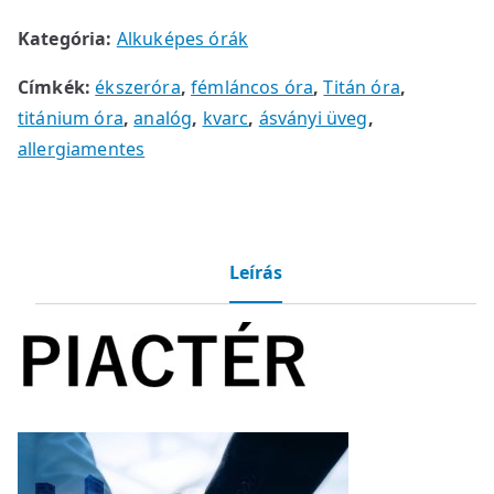
Kategória:
Alkuképes órák
Címkék:
ékszeróra
,
fémláncos óra
,
Titán óra
,
titánium óra
,
analóg
,
kvarc
,
ásványi üveg
,
allergiamentes
Leírás