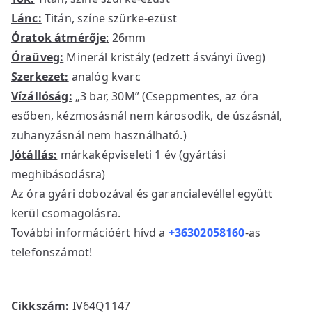
Lánc:
Titán, színe szürke-ezüst
Óratok átmérője
:
26mm
Óraüveg:
Minerál kristály (edzett ásványi üveg)
Szerkezet:
analóg kvarc
Vízállóság:
„3 bar, 30M” (Cseppmentes, az óra
esőben, kézmosásnál nem károsodik, de úszásnál,
zuhanyzásnál nem használható.)
Jótállás:
márkaképviseleti 1 év (gyártási
meghibásodásra)
Az óra gyári dobozával és garancialevéllel együtt
kerül csomagolásra.
További információért hívd a
+36302058160
-as
telefonszámot!
Cikkszám:
IV64Q1147