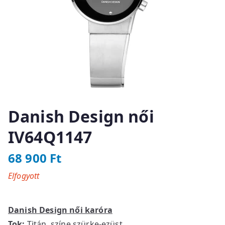
Danish Design női
IV64Q1147
68 900
Ft
Elfogyott
Danish Design női karóra
Tok:
Titán, színe szürke-ezüst