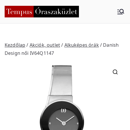
Skip
to
Tempus
Nyíregyháza
content
Órasza
küzlet
Kezdőlap
/
Akciók, outlet
/
Alkuképes órák
/ Danish
Design női IV64Q1147