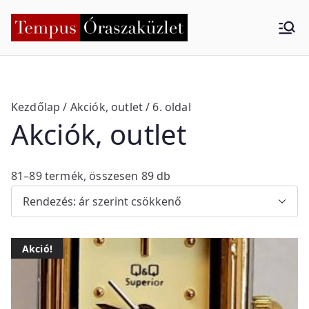
Skip
to
Tempus
Nyíregyháza
content
Órasza
küzlet
Kezdőlap
/
Akciók, outlet
/ 6. oldal
Akciók, outlet
S
81–89 termék, összesen 89 db
o
r
t
Akció!
e
d
b