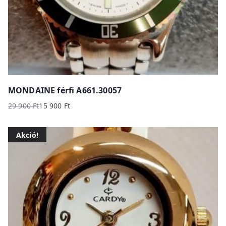
MONDAINE férfi A661.30057
29 900
Ft
15 900
Ft
Original
Current
price
price
Akció!
was:
is:
29
15
900 Ft.
900 Ft.