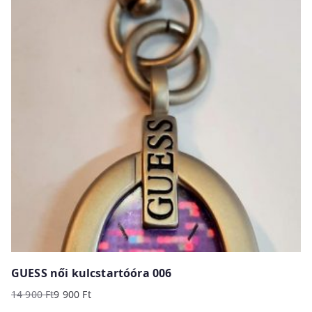
900 Ft.
900 Ft.
GUESS női kulcstartóóra 006
14 900
Ft
9 900
Ft
Original
Current