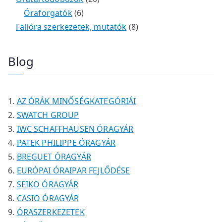
é
e
e
6
m
0
m
t
Óraforgatók
6
k
r
r
t
é
t
é
e
8
Falióra szerkezetek, mutatók
8
m
m
e
k
e
k
r
t
é
é
r
r
m
e
Blog
k
k
m
m
é
r
é
é
k
m
k
k
é
AZ ÓRÁK MINŐSÉGKATEGÓRIÁI
k
SWATCH GROUP
IWC SCHAFFHAUSEN ÓRAGYÁR
PATEK PHILIPPE ÓRAGYÁR
BREGUET ÓRAGYÁR
EURÓPAI ÓRAIPAR FEJLŐDÉSE
SEIKO ÓRAGYÁR
CASIO ÓRAGYÁR
ÓRASZERKEZETEK